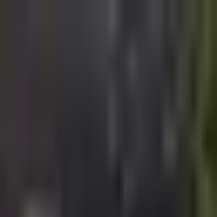
s
h
o
p
e
a
c
h
加入购物社区
登录以继续
#
Mac使用攻略
综合
文章
产品
星星之火
如何用Mac玩switch游戏1