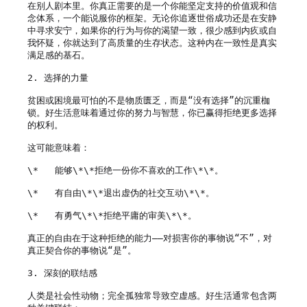
在别人剧本里。你真正需要的是一个你能坚定支持的价值观和信
念体系，一个能说服你的框架。无论你追逐世俗成功还是在安静
中寻求安宁，如果你的行为与你的渴望一致，很少感到内疚或自
我怀疑，你就达到了高质量的生存状态。这种内在一致性是真实
满足感的基石。

2. 选择的力量

贫困或困境最可怕的不是物质匮乏，而是“没有选择”的沉重枷
锁。好生活意味着通过你的努力与智慧，你已赢得拒绝更多选择
的权利。

这可能意味着：

\*   能够\*\*拒绝一份你不喜欢的工作\*\*。

\*   有自由\*\*退出虚伪的社交互动\*\*。

\*   有勇气\*\*拒绝平庸的审美\*\*。

真正的自由在于这种拒绝的能力——对损害你的事物说“不”，对
真正契合你的事物说“是”。

3. 深刻的联结感

人类是社会性动物；完全孤独常导致空虚感。好生活通常包含两