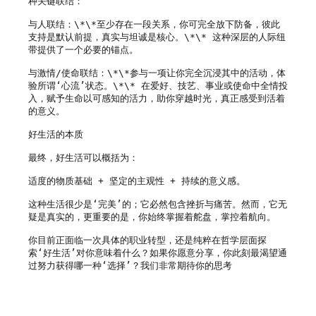
种关键联结：

与人联结：\*\*至少存在一段关系，你可完全放下防备，彼此
支持是默认前提，真实与坦诚是核心。\*\* 这种深层的人际纽
带提供了一个必要的锚点。

与激情/使命联结：\*\*参与一项让你完全沉浸其中的活动，体
验所谓‘心流’状态。\*\* 在爱好、技艺、事业或使命中全情投
入，赋予生命以可感知的活力，助你穿越时光，真正感受到活着
的意义。

好生活的本质

最终，好生活可以概括为：

适度的物质基础 + 坚定的主观性 + 持续的意义感。

这种生活很少是‘完美’的；它必然包含挫折与痛苦。然而，它无
疑是真实的，更重要的是，你始终掌握着舵盘，掌控着航向。

你目前正面临一次具体的职业转型，还是纯粹在哲学层面探
索‘好生活’对你意味着什么？如果你愿意分享，你此刻最渴望通
过努力获得哪一种‘选择’？我们非常期待你的思考