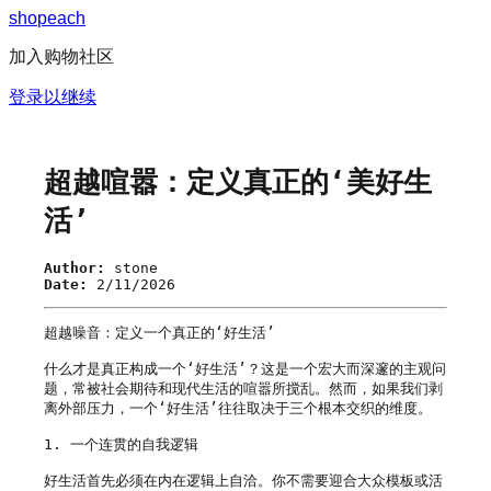
s
h
o
p
e
a
c
h
加入购物社区
登录以继续
超越喧嚣：定义真正的‘美好生
活’
Author:
stone
Date:
2/11/2026
超越噪音：定义一个真正的‘好生活’

什么才是真正构成一个‘好生活’？这是一个宏大而深邃的主观问
题，常被社会期待和现代生活的喧嚣所搅乱。然而，如果我们剥
离外部压力，一个‘好生活’往往取决于三个根本交织的维度。

1. 一个连贯的自我逻辑

好生活首先必须在内在逻辑上自洽。你不需要迎合大众模板或活