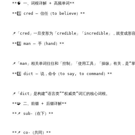
**🧠 一、词根详解 + 高频单词**

**1️⃣ cred – 信任（to believe）**

📌「cred」一旦变形为「credible」「incredible」，就变成形
**2️⃣ man – 手（hand）**

📌「man」相关单词往往和「控制」「使用工具」「操纵」有关，是“掌
**3️⃣ dict – 说，命令（to say, to command）**

📌「dict」是构建“语言类”“权威类”词汇的核心词根。

**🧩 二、前缀 + 后缀详解**

**📌 sub-（在下）**

**📌 co-（共同）**
