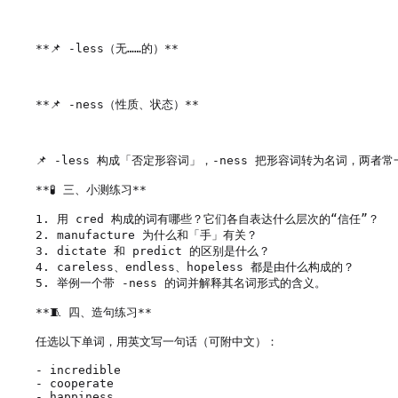
**📌 -less（无……的）**

**📌 -ness（性质、状态）**

📌 -less 构成「否定形容词」，-ness 把形容词转为名词，两者常一起使
**🧪 三、小测练习**

1. 用 cred 构成的词有哪些？它们各自表达什么层次的“信任”？

2. manufacture 为什么和「手」有关？

3. dictate 和 predict 的区别是什么？

4. careless、endless、hopeless 都是由什么构成的？

5. 举例一个带 -ness 的词并解释其名词形式的含义。

**🧵 四、造句练习**

任选以下单词，用英文写一句话（可附中文）：

- incredible

- cooperate

- happiness
