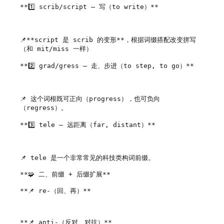
**1️⃣ scrib/script – 写（to write）**

📌**script 是 scrib 的变形**，根据词缀搭配改变拼写
（和 mit/miss 一样）

**2️⃣ grad/gress – 走、步进（to step, to go）**

📌 这个词根既可正向（progress），也可负向
（regress）。

**3️⃣ tele – 远距离（far, distant）**

📌 tele 是一个非常常见的科技类构词前缀。

**🧩 二、前缀 + 后缀扩展**

**📌 re-（回、再）**

**📌 anti-（反对、对抗）**
