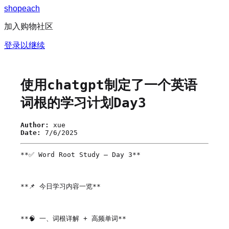
s
h
o
p
e
a
c
h
加入购物社区
登录以继续
使用chatgpt制定了一个英语
词根的学习计划Day3
Author:
xue
Date:
7/6/2025
**✅ Word Root Study – Day 3**

**📌 今日学习内容一览**

**🧠 一、词根详解 + 高频单词**
