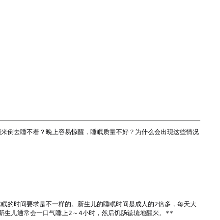
颠来倒去睡不着？晚上容易惊醒，睡眠质量不好？为什么会出现这些情况
眠的时间要求是不一样的。新生儿的睡眠时间是成人的2倍多，每天大
生儿通常会一口气睡上2～4小时，然后饥肠辘辘地醒来。**
