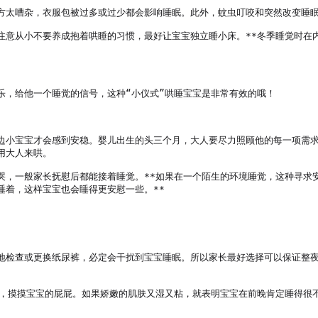
方太嘈杂，衣服包被过多或过少都会影响睡眠。此外，蚊虫叮咬和突然改变睡眠
注意从小不要养成抱着哄睡的习惯，最好让宝宝独立睡小床。**冬季睡觉时在
，给他一个睡觉的信号，这种“小仪式”哄睡宝宝是非常有效的哦！

边小宝宝才会感到安稳。婴儿出生的头三个月，大人要尽力照顾他的每一项需
大人来哄。

哭，一般家长抚慰后都能接着睡觉。**如果在一个陌生的环境睡觉，这种寻求
着，这样宝宝也会睡得更安慰一些。**

地检查或更换纸尿裤，必定会干扰到宝宝睡眠。所以家长最好选择可以保证整