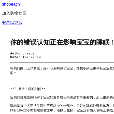
s
h
o
p
e
a
c
h
加入购物社区
登录以继续
你的错误认知正在影响宝宝的睡眠
Author:
kids
Date:
1/26/2019
爸妈们白天工作劳累，好不容易哄睡了宝宝，却想不到三更半夜宝宝竟
呢？

**l 新生儿睡眠时间**

宝妈们都知道睡眠对于宝宝的发育成长来说是非常重要的，所以很多的
睡眠是每个人正常生活中不可缺少的一部分，良好的睡眠能调整体况，
约有18—22小时是在熟睡之中。刚刚出生的小宝宝没有白天和晚上的概