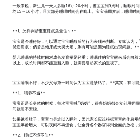
一般来说，新生儿一天大多睡16\~20小时，当宝宝到3周时，睡眠时
均15～16小时，且大部分睡眠时间会在晚上。宝宝满周岁后，睡眠时间又会
**l 怎样判断宝宝睡眠质量佳？**

宝宝是否睡得好，可以通过宝宝睡醒后的行为表现来判断。专家认为，
优质睡眠；倘若是赖床或大哭大闹，则有可能是因为睡眠出现问题。**

婴儿睡眠的持续时间对成长发育举足轻重：睡眠佳的宝宝醒来后会向着
以上，或长时间都不能重新入睡，就需要引起家长的重视了。

宝宝睡眠不好，不少父母第一时间认为宝宝是缺钙了。**其实，有可能是
**1、喂养不当**

宝宝正是长身体的时候，每次宝宝喊“奶奶”，很多妈妈都会立刻用奶
间就睡不安稳。

如果饿着肚子，宝宝也是难以入睡的，因此家长应该根据宝宝的作息规
宝宝年龄增大，可以夜间不再进食，让全身各个器官得到全面的放松，这
**2、睡眠环境不佳**
