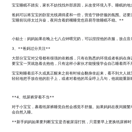
宝宝睡眠不踏实，家长不妨找找外部原因，从改变环境入手。睡眠的地
爸妈可以将宝宝的卧室光线调得柔和一些，营造宁静舒服的氛围。还要
宝睡前玩得太过兴奋，夜间含着奶嘴睡觉也容易导致睡眠不稳。**

小贴士：妈妈如果在晚上七八点钟喂完奶，可以捏捏他的衣服，放点音乐
3、**爸妈过分关注**

大部分宝宝对父母都有很强的依赖感，只有在熟悉的环境或者爸妈在身
要宝宝一哭就急着去抱他，只有这样小家伙才能慢慢学会自己睡着而不用
宝宝刚睡着后不久或真正醒来之前有时候会翻身坐起来，看不到大人就
轻轻地把手放在他的肚子上，或者对着他的耳朵哼上几句，他就能重新睡
**4、纸尿裤穿着不当**

对于小宝宝，裹着纸尿裤睡觉自然会感觉不舒服。如果妈妈在夜间频繁
会自然入睡。
