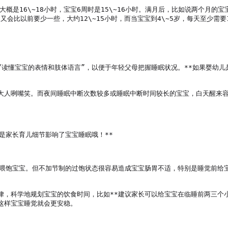
间大概是16\~18小时，宝宝6周时是15\~16小时。满月后，比如说两个月
比以前要少一些，大约12\~15小时，而当宝宝到4\~5岁，每天至少需要10
“读懂宝宝的表情和肢体语言”，以便于年轻父母把握睡眠状况。**如果婴幼
大人咧嘴笑。而夜间睡眠中断次数较多或睡眠中断时间较长的宝宝，白天醒来容
家长育儿细节影响了宝宝睡眠哦！**

瓶喂饱宝宝。但不加节制的过饱状态很容易造成宝宝肠胃不适，特别是睡觉前给
律，科学地规划宝宝的饮食时间，比如**建议家长可以给宝宝在临睡前两三个
样宝宝睡觉就会更安稳。
