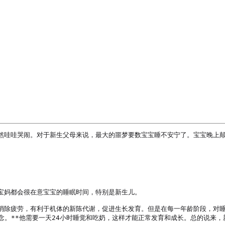
！
然哇哇哭闹。对于新生父母来说，最大的噩梦要数宝宝睡不安宁了。宝宝晚上
宝妈都会很在意宝宝的睡眠时间，特别是新生儿。

消除疲劳，有利于机体的新陈代谢，促进生长发育。但是在每一年龄阶段，对睡
念。**他需要一天24小时睡觉和吃奶，这样才能正常发育和成长。总的说来，新