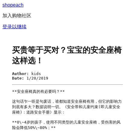
s
h
o
p
e
a
c
h
加入购物社区
登录以继续
买贵等于买对？宝宝的安全座椅
这样选！
Author:
kids
Date:
1/20/2019
**安全座椅真的有必要吗？**

这句话乍一听是句废话，谁都知道安全座椅有用，但它的影响力
到底有多大？数据说明一切。《安全带和儿童约束(即儿童安全
座椅)：道路安全手册》显示：

**0\~4岁的孩子，使用不同类型的儿童安全座椅，受伤害的风
险会降低50%\~80%；**
