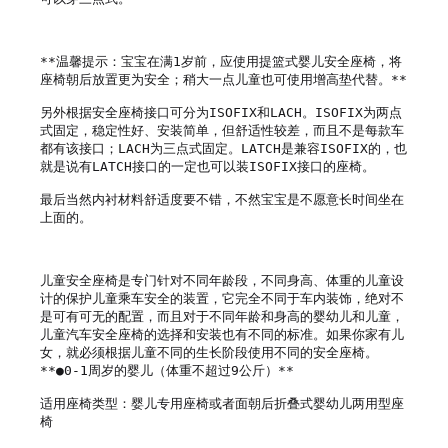
**温馨提示：宝宝在满1岁前，应使用提篮式婴儿安全座椅，将
座椅朝后放置更为安全；稍大一点儿童也可使用增高垫代替。**

另外根据安全座椅接口可分为ISOFIX和LACH。ISOFIX为两点
式固定，稳定性好、安装简单，但舒适性较差，而且不是每款车
都有该接口；LACH为三点式固定。LATCH是兼容ISOFIX的，也
就是说有LATCH接口的一定也可以装ISOFIX接口的座椅。

最后当然内衬材料舒适度要不错，不然宝宝是不愿意长时间坐在
上面的。

儿童安全座椅是专门针对不同年龄段，不同身高、体重的儿童设
计的保护儿童乘车安全的装置，它完全不同于车内装饰，绝对不
是可有可无的配置，而且对于不同年龄和身高的婴幼儿和儿童，
儿童汽车安全座椅的选择和安装也有不同的标准。如果你家有儿
女，就必须根据儿童不同的生长阶段使用不同的安全座椅。

**●0-1周岁的婴儿（体重不超过9公斤）**

适用座椅类型：婴儿专用座椅或者面朝后折叠式婴幼儿两用型座
椅
