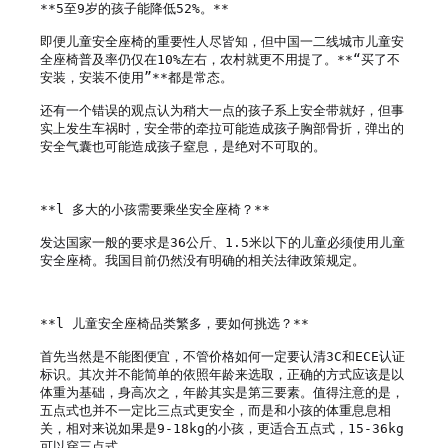
**5至9岁的孩子能降低52%。**

即便儿童安全座椅的重要性人尽皆知，但中国一二线城市儿童安
全座椅普及率仍仅在10%左右，农村就更不用提了。**“买了不
安装，安装不使用”**都是常态。

还有一个错误的观点认为稍大一点的孩子系上安全带就好，但事
实上发生车祸时，安全带的牵拉可能造成孩子胸部骨折，弹出的
安全气囊也可能造成孩子窒息，是绝对不可取的。

**l 多大的小孩需要乘坐安全座椅？**

发达国家一般的要求是36公斤、1.5米以下的儿童必须使用儿童
安全座椅。我国目前仍然没有明确的相关法律政策规定。

**l 儿童安全座椅品类繁多，要如何挑选？**

首先当然是不能图便宜，不管价格如何一定要认清3C和ECE认证
标识。其次并不能简单的依照年龄来选取，正确的方式应该是以
体重为基础，身高次之，年龄其实是第三要素。值得注意的是，
五点式也并不一定比三点式更安全，而是和小孩的体重息息相
关，相对来说如果是9-18kg的小孩，更适合五点式，15-36kg
可以穿三点式。
