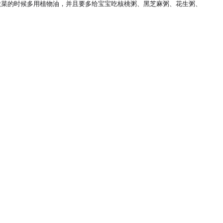
做菜的时候多用植物油，并且要多给宝宝吃核桃粥、黑芝麻粥、花生粥、