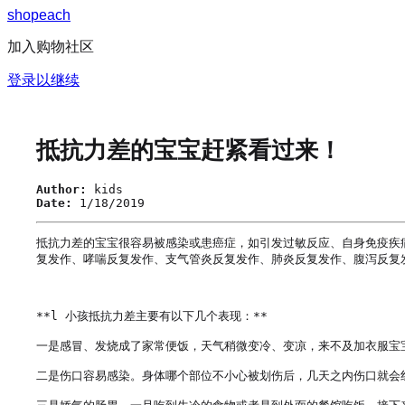
s
h
o
p
e
a
c
h
加入购物社区
登录以继续
抵抗力差的宝宝赶紧看过来！
Author:
kids
Date:
1/18/2019
抵抗力差的宝宝很容易被感染或患癌症，如引发过敏反应、自身免疫疾
复发作、哮喘反复发作、支气管炎反复发作、肺炎反复发作、腹泻反复发
**l 小孩抵抗力差主要有以下几个表现：**

一是感冒、发烧成了家常便饭，天气稍微变冷、变凉，来不及加衣服宝
二是伤口容易感染。身体哪个部位不小心被划伤后，几天之内伤口就会