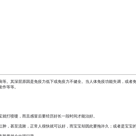
病等。其深层原因是免疫力低下或免疫力不健全。当人体免疫功能失调，或者
作等等。

宝就打喷嚏，而且感冒后要经历好长一段时间才能治好。

红肿，甚至流脓，正常人很快就可以好，而宝宝却因此要拖许久；或者是宝宝的