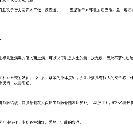
肠胃就会出现问题。

且孩子智力发育水平低，反应慢。    五是孩子对环境的适应能力差，容易


止婴儿受病毒的侵入而生病。可以说母乳是人生的第一次免疫，因此不要错过给
宝神经系统的发育。出生后，母亲的身体接触，会让小婴儿有很大的安全感，
哭闹，改善睡眠。

预防结核，口服脊髓灰质炎疫苗预防脊髓灰质炎(小儿麻痹症)，接种乙肝疫苗
尽可能多样，少吃各种油炸、熏烤、过甜的食品。　　
