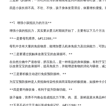
三是娇气的肠胃，一旦吃到生冷的食物或者是到外面的餐馆吃饭，接下来
四是小孩长得不高、不壮、不快，孩子身体发育滞后，体重增长缓慢。而
**l 增强小孩抵抗力的方法**

增强小孩的抵抗力，其实要从婴儿时期就开始了，主要有以下几个方法：
**一是要母乳喂养。&#12288;**　

母乳中含有大量的免疫物质，能增加婴儿机体免疫力及抗病能力，可防
**二是要通过抚触来改善宝宝的血液循环。**　　

在自然分娩中产道收缩，挤压胎儿，是一种有益的身体接触，有利于宝
以改善宝宝的血液循环，提高免疫力，并能增进食物的消化与吸收，减少
**三是要积极主动进行免疫预防接种。**　

为宝宝预防接种是人类抵御传染性疾病而采取的积极措施，如接种卡介苗
**四是要均衡饮食，有利于提升防御功能。**　　

孩子偏食，营养不均衡会造成抵抗力下降。肉、蛋、新鲜蔬菜水果品种
**五是不必过于干净以形成免疫记忆。&#12288;**　
