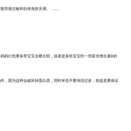
导致过敏和自体免疫失调。 ...

妈妈们也要多带宝宝去晒太阳，或者是多给宝宝吃一些富含维生素D的
油炸，因为这样会破坏掉蛋白质，同时米也不要淘洗过多，前提是要保证