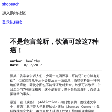
s
h
o
p
e
a
c
h
加入购物社区
登录以继续
不是危言耸听，饮酒可致这7种
癌！
Author:
healthy
Date:
10/17/2017
酒类广告常会告诉人们，少喝一点酒没事，可能还“对心脏有好
处”，但它们却几乎从不会提及另一面信息：酒精饮料是一种明
确的致癌物，即使小酌也不能保证绝对安全。饮酒可以致癌，并
且至少与7种癌症相关，这不是谣言，也不是危言耸听，而是证
据确凿的事实。

最近，在《成瘾》（Addiction）期刊发表的一篇综述文章
中，新西兰奥塔哥大学教授珍妮·康纳（Jennie Connor）集
结既往研究文献，再次向世人强调了饮酒可导致的健康风险。
