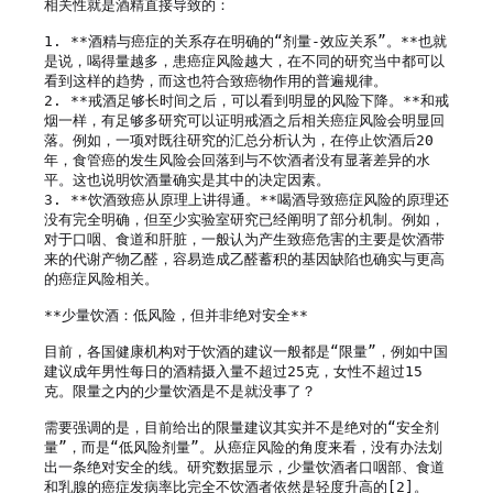
相关性就是酒精直接导致的：

1. **酒精与癌症的关系存在明确的“剂量-效应关系”。**也就
是说，喝得量越多，患癌症风险越大，在不同的研究当中都可以
看到这样的趋势，而这也符合致癌物作用的普遍规律。

2. **戒酒足够长时间之后，可以看到明显的风险下降。**和戒
烟一样，有足够多研究可以证明戒酒之后相关癌症风险会明显回
落。例如，一项对既往研究的汇总分析认为，在停止饮酒后20
年，食管癌的发生风险会回落到与不饮酒者没有显著差异的水
平。这也说明饮酒量确实是其中的决定因素。

3. **饮酒致癌从原理上讲得通。**喝酒导致癌症风险的原理还
没有完全明确，但至少实验室研究已经阐明了部分机制。例如，
对于口咽、食道和肝脏，一般认为产生致癌危害的主要是饮酒带
来的代谢产物乙醛，容易造成乙醛蓄积的基因缺陷也确实与更高
的癌症风险相关。

**少量饮酒：低风险，但并非绝对安全**

目前，各国健康机构对于饮酒的建议一般都是“限量”，例如中国
建议成年男性每日的酒精摄入量不超过25克，女性不超过15
克。限量之内的少量饮酒是不是就没事了？

需要强调的是，目前给出的限量建议其实并不是绝对的“安全剂
量”，而是“低风险剂量”。从癌症风险的角度来看，没有办法划
出一条绝对安全的线。研究数据显示，少量饮酒者口咽部、食道
和乳腺的癌症发病率比完全不饮酒者依然是轻度升高的[2]。
