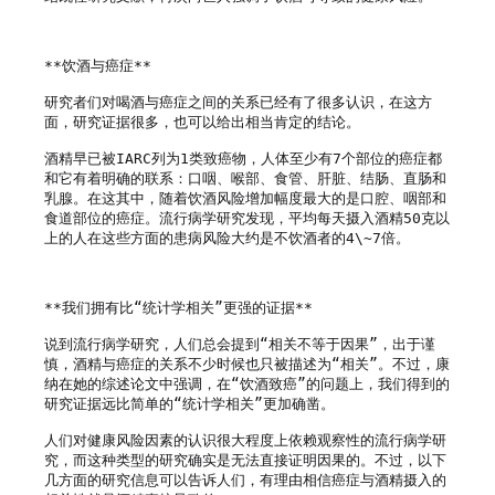
**饮酒与癌症**

研究者们对喝酒与癌症之间的关系已经有了很多认识，在这方
面，研究证据很多，也可以给出相当肯定的结论。

酒精早已被IARC列为1类致癌物，人体至少有7个部位的癌症都
和它有着明确的联系：口咽、喉部、食管、肝脏、结肠、直肠和
乳腺。在这其中，随着饮酒风险增加幅度最大的是口腔、咽部和
食道部位的癌症。流行病学研究发现，平均每天摄入酒精50克以
上的人在这些方面的患病风险大约是不饮酒者的4\~7倍。

**我们拥有比“统计学相关”更强的证据**

说到流行病学研究，人们总会提到“相关不等于因果”，出于谨
慎，酒精与癌症的关系不少时候也只被描述为“相关”。不过，康
纳在她的综述论文中强调，在“饮酒致癌”的问题上，我们得到的
研究证据远比简单的“统计学相关”更加确凿。

人们对健康风险因素的认识很大程度上依赖观察性的流行病学研
究，而这种类型的研究确实是无法直接证明因果的。不过，以下
几方面的研究信息可以告诉人们，有理由相信癌症与酒精摄入的