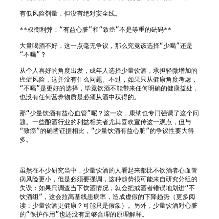
有低风险剂量，但没有绝对安全线。

**权衡利弊：“有益心脏”和“致癌”不是等重的砝码**

大量喝酒不好，这一点毫无争议，那么究竟该选择“少喝”还是
“不喝”？

从个人喜好的角度出发，成年人选择少量饮酒，承担轻微增加的
癌症风险，这并没有什么问题。不过，如果只从健康角度考虑，
“不喝”是更好的选择，毕竟饮酒不能带来任何明确的健康益处，
也没有任何营养物质是必须从酒中获得的。

那“少量饮酒有益心血管”呢？这一次，康纳也专门强调了这个问
题。一些酿酒行业的利益相关者尤其喜欢宣传这一观点，但与
“致癌”的确凿证据相比，“少量饮酒有益心脏”的争议性要大得
多。

虽然在不少研究当中，少量饮酒的人看起来都比不饮酒者心血管
病风险更小，但是必须要强调，这种趋势很可能来自研究分组的
失误：如果只调查当下饮酒情况，就会把戒酒者错误地划进“不
饮酒组”，这会拉高基线患病率，造成虚假的下降趋势（更多阅
读：少量饮酒更健康？可能只是假象）。另外，少量饮酒对心脏
的“保护作用”也还没有足够合理的原理解释。
