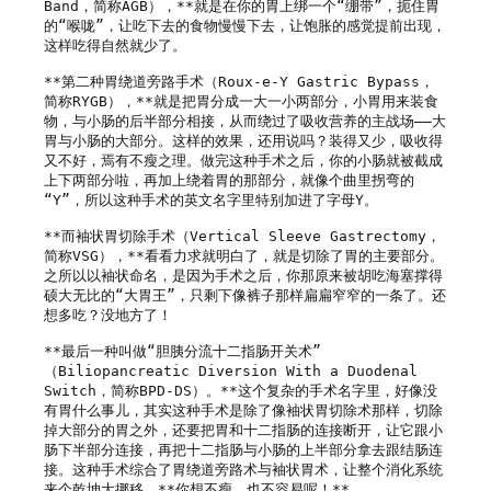
Band，简称AGB），**就是在你的胃上绑一个“绷带”，扼住胃
的“喉咙”，让吃下去的食物慢慢下去，让饱胀的感觉提前出现，
这样吃得自然就少了。

**第二种胃绕道旁路手术（Roux-e-Y Gastric Bypass，
简称RYGB），**就是把胃分成一大一小两部分，小胃用来装食
物，与小肠的后半部分相接，从而绕过了吸收营养的主战场——大
胃与小肠的大部分。这样的效果，还用说吗？装得又少，吸收得
又不好，焉有不瘦之理。做完这种手术之后，你的小肠就被截成
上下两部分啦，再加上绕着胃的那部分，就像个曲里拐弯的
“Y”，所以这种手术的英文名字里特别加进了字母Y。

**而袖状胃切除手术（Vertical Sleeve Gastrectomy，
简称VSG），**看看力求就明白了，就是切除了胃的主要部分。
之所以以袖状命名，是因为手术之后，你那原来被胡吃海塞撑得
硕大无比的“大胃王”，只剩下像裤子那样扁扁窄窄的一条了。还
想多吃？没地方了！

**最后一种叫做“胆胰分流十二指肠开关术”
（Biliopancreatic Diversion With a Duodenal 
Switch，简称BPD-DS）。**这个复杂的手术名字里，好像没
有胃什么事儿，其实这种手术是除了像袖状胃切除术那样，切除
掉大部分的胃之外，还要把胃和十二指肠的连接断开，让它跟小
肠下半部分连接，再把十二指肠与小肠的上半部分拿去跟结肠连
接。这种手术综合了胃绕道旁路术与袖状胃术，让整个消化系统
来个乾坤大挪移。**你想不瘦，也不容易呢！**
