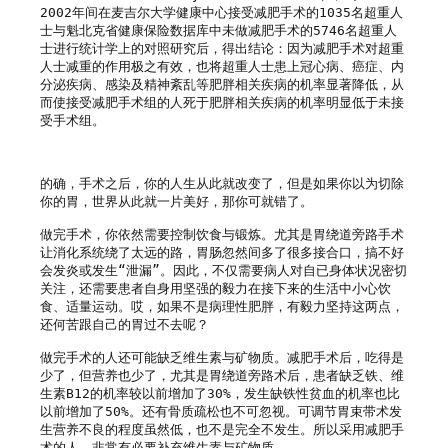
2002年间在麦吉尔大学健康中心接受减肥手术的1035名超重人
士与魁北克省健康保险数据库中未做减肥手术的5746名超重人
士进行统计学上的对照研究后，得出结论：因为减肥手术对超重
人士减重的作用极之有效，也将超重人士患上冠心病、癌症、内
分泌疾病、感染及精神紊乱等肥胖相关疾病的机率显著降低，从
而使接受减肥手术组的人死于肥胖相关疾病的机率明显低于未接
受手术组。

的确，手术之后，你的人生从此就改变了，但是如果你以为切除
你的胃，世界从此就一片美好，那你可就错了。

做完手术，你依然需要控制饮食与锻炼。尤其是胃绕道旁路手术
让消化系统绕了太远的路，胃肠忽然间多了很多接合口，搞不好
会发炎或发生“泄漏”。因此，不仅需要病人对自已身体状况密切
关注，还需要患者自身用坚强的毅力在接下来的生活中小心饮
食、适量运动。哎，如果不是病理性肥胖，有毅力坚持这两点，
还何苦跟自己的胃过不去呢？

做完手术的人还可能缺乏维生素与矿物质。减肥手术后，吃得是
少了，但营养也少了，尤其是胃绕道旁路术后，患者缺乏铁、维
生素B12的机率较以前增加了30%，发生缺铁性贫血的机率也比
以前增加了50%。还有骨质疏松也不可忽视。可调节胃束带术发
生营养不良的程度虽然低，也不是完全不发生。所以采用减肥手
术的人，非常有必要补充维生素与矿物质。
