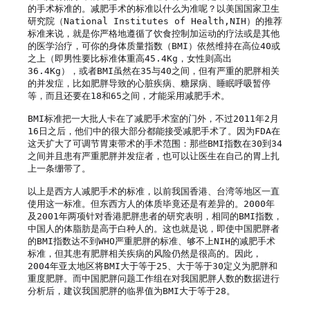
的手术标准的。减肥手术的标准以什么为准呢？以美国国家卫生
研究院（National Institutes of Health,NIH）的推荐
标准来说，就是你严格地遵循了饮食控制加运动的疗法或是其他
的医学治疗，可你的身体质量指数（BMI）依然维持在高位40或
之上（即男性要比标准体重高45.4Kg，女性则高出
36.4Kg），或者BMI虽然在35与40之间，但有严重的肥胖相关
的并发症，比如肥胖导致的心脏疾病、糖尿病、睡眠呼吸暂停
等，而且还要在18和65之间，才能采用减肥手术。

BMI标准把一大批人卡在了减肥手术室的门外，不过2011年2月
16日之后，他们中的很大部分都能接受减肥手术了。因为FDA在
这天扩大了可调节胃束带术的手术范围：那些BMI指数在30到34
之间并且患有严重肥胖并发症者，也可以让医生在自己的胃上扎
上一条绷带了。

以上是西方人减肥手术的标准，以前我国香港、台湾等地区一直
使用这一标准。但东西方人的体质毕竟还是有差异的。2000年
及2001年两项针对香港肥胖患者的研究表明，相同的BMI指数，
中国人的体脂肪是高于白种人的。这也就是说，即使中国肥胖者
的BMI指数达不到WHO严重肥胖的标准、够不上NIH的减肥手术
标准，但其患有肥胖相关疾病的风险仍然是很高的。因此，
2004年亚太地区将BMI大于等于25、大于等于30定义为肥胖和
重度肥胖。而中国肥胖问题工作组在对我国肥胖人数的数据进行
分析后，建议我国肥胖的临界值为BMI大于等于28。
