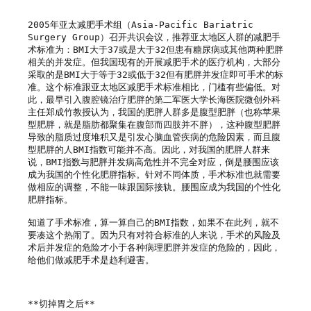
2005年亚太减肥手术组（Asia-Pacific Bariatric 
Surgery Group）召开共识会议，推荐亚太地区人群的减肥手
术标准为：BMI大于37或是大于32但患有糖尿病或其他两种肥胖
相关的并发症。但我国现有的开展减肥手术的医疗机构，大部分
采取的是BMI大于等于32或低于32但有肥胖并发症即可手术的标
准。这个标准跟亚太地区减肥手术标准相比，门槛有些偏低。对
此，最早引入腹腔镜治疗肥胖的第二军医大学长海医院微创外科
主任郑成竹教授认为，我国的肥胖人群多是腹型肥胖（也称苹果
型肥胖，就是脂肪都聚集在腹部而四肢并不胖），这种腹型肥胖
导致的脂质过度堆积又是引发心脑血管疾病的危险因素，而且腹
型肥胖的人BMI指数可能并不高。因此，对我国的肥胖人群来
说，BMI指数与肥胖并发病高危性并不完全对应，倒是腰围应该
成为我国的个性化肥胖指标。针对不同体质，手术标准也就需要
做相应的调整，不能一味跟国际接轨。腰围应成为我国的个性化
肥胖指标。

知道了手术标准，算一算自己的BMI指数，如果不在此列，就不
要凑这个热闹了。因为只有对符合标准的人来说，手术的风险及
术后并发症的危险才小于各种病理肥胖并发症的危险的，因此，
给他们做减肥手术是趋利避害。

**切掉胃之后**
