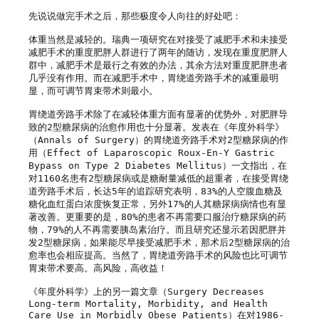
先说说做完手术之后，那些极度令人向往的好处吧：

体重当然是减轻的。瑞典一项研究在对接受了减肥手术和未接受
减肥手术的重度肥胖人群进行了两年的随访，发现在重度肥胖人
群中，减肥手术是最行之有效的办法，其余方法对重度肥胖患者
几乎没有作用。而在减肥手术中，胃绕道旁路手术的减重最明
显，而可调节胃束带术则最小。

胃绕道旁路手术除了在减轻体重方面有显著的优势外，对肥胖导
致的2型糖尿病的治愈作用也十分显著。发表在《年度外科学》
（Annals of Surgery）的胃绕道旁路手术对2型糖尿病的作
用（Effect of Laparoscopic Roux-En-Y Gastric 
Bypass on Type 2 Diabetes Mellitus）一文指出，在
对1160名患有2型糖尿病或是糖耐量减低的超重者，在接受胃绕
道旁路手术后，长达5年的追踪研究表明，83%的人空腹血糖及
糖化血红蛋白浓度恢复正常，另外17%的人其糖尿病病情也有显
著改善。更重要的是，80%的患者不再需要口服治疗糖尿病的药
物，79%的人不再需要胰岛素治疗。而且研究还显示若因肥胖并
发2型糖尿病，如果能尽早接受减肥手术，那术后2型糖尿病的治
愈率也会相应提高。当然了，胃绕道旁路手术的风险也比可调节
胃束带术要高。高风险，高收益！

《年度外科学》上的另一篇文章（Surgery Decreases 
Long-term Mortality, Morbidity, and Health 
Care Use in Morbidly Obese Patients）在对1986-