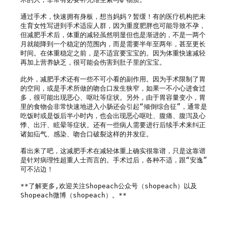
通过手术，快速拥有身板，想当妈妈？暂缓！有的医疗机构把未
生育女性写进到手术适应人群，因为重度肥胖也可能导致不孕，
但减肥手术后，体重的减轻虽然明显但也是渐进的，不是一两个
月就能降到一个稳定的范围内，而是需要半年至两年，甚至更长
时间。在体重稳定之前，是不适宜要宝宝的。因为体重快速减轻
再加上营养缺乏，很可能会伤害到肚子里的宝宝。

此外，减肥手术还有一些不可小看的副作用。因为手术限制了胃
的空间，或是手术所做的吻合口发生狭窄，如果一不小心进食过
多，很可能出现恶心、呕吐等症状。另外，由于胃容量变小，胃
里的食物会非常快速地进入小肠还会引起“倾倒综合征”，通常是
吃饭时或是饭后半小时内，也会出现恶心呕吐、腹痛、腹泻及心
悸、出汗、眩晕等症状。还有一些病人需要进行后续手术来纠正
诸如疝气、感染、吻合口破裂这样的并发症。

看出来了吧，这减肥手术在减轻体重上确实很靠谱，只是这靠谱
是针对病理性超重人士而言的。手术过后，各种不适，跟“安逸”
可不沾边！

**了解更多,欢迎关注Shopeach公众号（shopeach）以及
Shopeach微博（shopeach）。**
