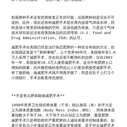
前面两种手术还有把胃恢复正常的可能，后面两种则是完全不可
逆的。此外，现在还有种减肥手术是在胃内放置气球或水球，同
样是缩小胃里容纳食物的空间，应该也颇为有效。只是这个气球
或水球目前还没有得美国食品药品管理局（U.S. Food and 
Drug Administration, FDA）的认可。

减肥手术在美国已经是治疗病态肥胖的一种安全有效的方法，但
在我国还算是个“新鲜事物”。上个世界90年代，美国每年有1.6
万人采用了减肥手术，并在此后有不断增长的趋势，仅在2003
年一年，美国就有10.3万人接受减肥手术。这当中有肥胖人口
增加的因素，此外腹腔镜的发明也让人们更容易接受减肥手术。
有了腹腔镜，做减肥手术就不用再开腹了，而是在肚子上打几个
小洞就行，手术后恢复得也很快。

**不是有点胖就能做减肥手术**

1998年世界卫生组织将体重（千克）除以身高（米）的平方定
义为身体质量指数（Body Mass Index，BMI），而将身体质
量指数大于等于30、大于等于35分别定义为肥胖、重度肥胖。
减肥手术只是帮助那些严重肥胖的人减轻体重并控制体重的。如
果只是有点小丰满或是正常体重追求骨感美，是不符合减肥手术