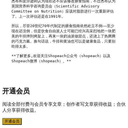
杰布和皮尔逊则认为现在还不应该修改膳食指南，不过杰布认为
英国营养科学咨询委员会（Scientific Advisory 
Committee on Nutrition）应该对脂肪进行一次重新评估
了。上一次评估还是在1991年。

所以，尽管20世纪70年代制定的膳食指南依然屹立不倒——至少
现在还没倒，但是饮食自由派人士可能已经兴高采烈地把一块肥
美的牛排摔到烤架上，再来一块奶油派做甜点，还浇上了热腾腾
的巧克力酱。换句话说，牛排和黄油也可以是健康食品，只要别
吃得太多。

**了解更多,欢迎关注Shopeach公众号（shopeach）以及
Shopeach微博（shopeach）。**

开通会员
阅读全部付费与会员专享文章；创作者写文章获得收益；合伙
人分享获得收益。
开通会员