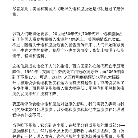
尽管如此，美国和英国人民吃掉的饱和脂肪还是成功超过了建议
量。

以前人们吃得还要多。20世纪50年代到70年代末，饱和脂肪占
到了英国人膳食热量摄入来源的40%以上。美国的情况也类似。
不过，随着关于饱和脂肪危害的警告流传开来，人们开始削减黄
油、牛肉之类的食物。食品产业也闻风而变，货架上摆满了低脂
饼干、糕点和酱料。

这条信息成功改变了人们的生活。西方国家的心脏病死亡率显著
降低。1961年，英国过半数的死亡由冠心病导致，而2009年降
到了不足1/3。可是，这些年来医疗和疾病预防水平也大幅提
升，很难说饮食结构改变在这方面有没有起作用，或者说发挥了
多少作用。而且即便脂肪摄入量大幅降低，肥胖症和肥胖相关疾
病的发病率却并没有下降。

要正确评价食物中饱和脂肪对健康的影响，我们需要先弄明白我
们的身体如何处理脂肪，以及饱和脂肪和其他类型脂肪在处理过
程中有什么不同。

当你吃下脂肪，它会到达小肠，在那里分解成脂肪的组成部分——
脂肪酸和甘油。然后被小肠上皮细胞吸收，再和胆固醇、蛋白质
包裹到一起，进入血液。这些球形的小团体就叫做脂蛋白。脂蛋