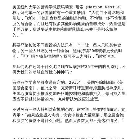
美国纽约大学的营养学教授玛莉安·耐索（Marion Nestle）
称，研究单一的营养物质有一个重要缺陷。“人们并不是吃饱和
脂肪，”她说，“他们食物里的油脂是饱和、不饱和、多不饱和脂
肪的混合物，而且还有很多其他影响健康的营养成分，热量也是
千差万别，所以要从中把饱和脂肪剥离出来并不是那么简单
的。”

想要严格检验不同假设的方法只有一个：让一些人只吃某种食
物，另一些人只吃另外一种食物，这样持续20年或者更长的时
间。“可行吗？钱花得起吗？我可不认为可行，”耐索说道。

那我们现在还能干什么呢？现在应该扭转35年来的膳食原则，不
再为我们的动脉血管忧心忡忡吗？

有些营养学家的答案是肯定的。2015年，美国将编制新版《美
国膳食指南》。值此之际，克劳斯呼吁重新考虑脂肪指导原则。
美国心脏病协会推荐更加严格地控制饱和脂肪摄入，每日摄入量
应当不超过总热量的7%。克劳斯认为这应该放宽。

不过另有一些人持相对审慎的态度。耐索说，答案酌情而定。她
表示：“如果热量摄入均衡，饮食中包含大量蔬菜，那么富含饱
和脂肪的食物不是什么问题。然而大多数人都不是这种情况。”
