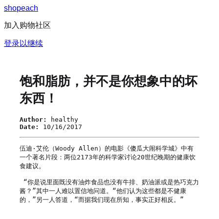
s
h
o
p
e
a
c
h
加入购物社区
登录以继续
饱和脂肪，并不是你想象中的坏
东西！
Author:
healthy
Date:
10/16/2017
伍迪·艾伦（Woody Allen）的电影《傻瓜大闹科学城》中有
一个著名片段：两位2173年的科学家讨论20世纪晚期的健康饮
食建议。

 “你是说里面既没有油炸食品也没有牛排、奶油派或是热巧克力
酱？”其中一人难以置信地问道。“他们认为这些都是不健康
的，”另一人答道，“而据我们现在所知，事实正好相反。”
