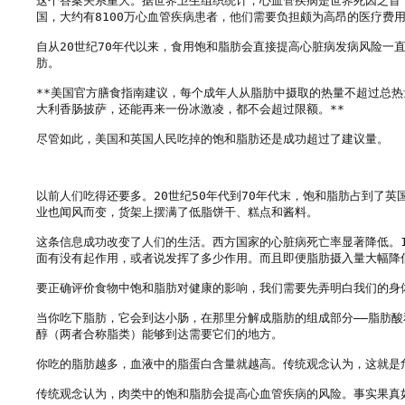
这个答案关系重大。据世界卫生组织统计，心血管疾病是世界死因之首，
国，大约有8100万心血管疾病患者，他们需要负担颇为高昂的医疗费用
自从20世纪70年代以来，食用饱和脂肪会直接提高心脏病发病风险一
肪。

**美国官方膳食指南建议，每个成年人从脂肪中摄取的热量不超过总
大利香肠披萨，还能再来一份冰激凌，都不会超过限额。**

尽管如此，美国和英国人民吃掉的饱和脂肪还是成功超过了建议量。

以前人们吃得还要多。20世纪50年代到70年代末，饱和脂肪占到了
业也闻风而变，货架上摆满了低脂饼干、糕点和酱料。

这条信息成功改变了人们的生活。西方国家的心脏病死亡率显著降低。1
面有没有起作用，或者说发挥了多少作用。而且即便脂肪摄入量大幅降
要正确评价食物中饱和脂肪对健康的影响，我们需要先弄明白我们的身
当你吃下脂肪，它会到达小肠，在那里分解成脂肪的组成部分——脂肪
醇（两者合称脂类）能够到达需要它们的地方。

你吃的脂肪越多，血液中的脂蛋白含量就越高。传统观念认为，这就是危
传统观念认为，肉类中的饱和脂肪会提高心血管疾病的风险。事实果真如