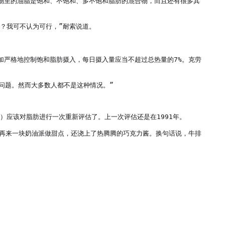
们食物里的油脂是饱和、不饱和、多不饱和脂肪的混合物，而且还有很多其
？我可不认为可行，”耐索说道。

加严格地控制饱和脂肪摄入，每日摄入量应当不超过总热量的7%。克劳
题。然而大多数人都不是这种情况。”

tion）应该对脂肪进行一次重新评估了。上一次评估还是在1991年。

，再来一块奶油派做甜点，还浇上了热腾腾的巧克力酱。换句话说，牛排