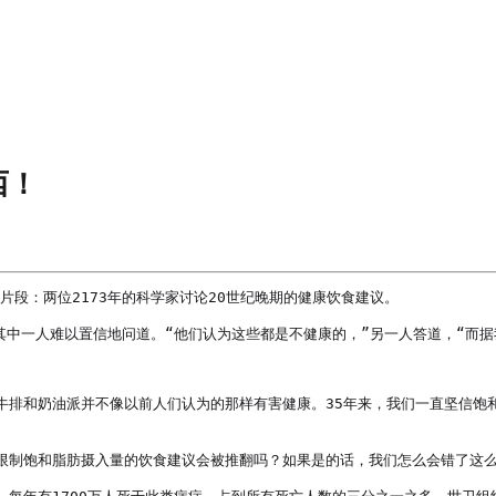
西！
名片段：两位2173年的科学家讨论20世纪晚期的健康饮食建议。

其中一人难以置信地问道。“他们认为这些都是不健康的，”另一人答道，“而据
牛排和奶油派并不像以前人们认为的那样有害健康。35年来，我们一直坚信饱
限制饱和脂肪摄入量的饮食建议会被推翻吗？如果是的话，我们怎么会错了这么