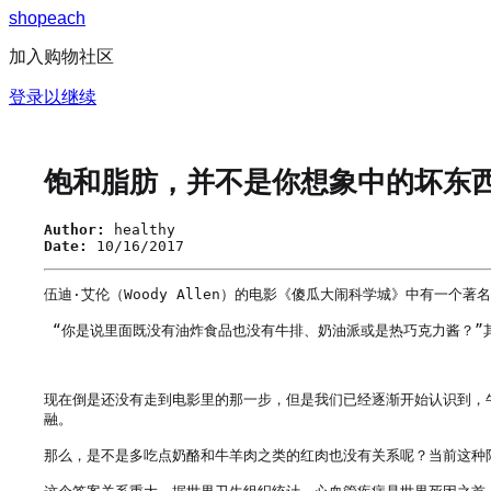
s
h
o
p
e
a
c
h
加入购物社区
登录以继续
饱和脂肪，并不是你想象中的坏东
Author:
healthy
Date:
10/16/2017
伍迪·艾伦（Woody Allen）的电影《傻瓜大闹科学城》中有一个著
 “你是说里面既没有油炸食品也没有牛排、奶油派或是热巧克力酱？”
现在倒是还没有走到电影里的那一步，但是我们已经逐渐开始认识到，
融。

那么，是不是多吃点奶酪和牛羊肉之类的红肉也没有关系呢？当前这种