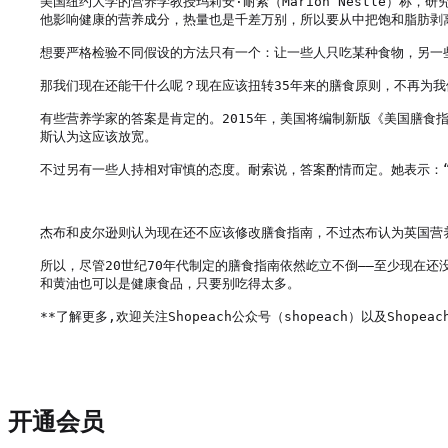
美国纽约大学的营养学教授玛莉安·耐索（Marion Nestle）
他影响健康的营养成分，热量也是千差万别，所以要从中把饱和脂肪剥离
想要严格检验不同假设的方法只有一个：让一些人只吃某种食物，另一些
那我们现在还能干什么呢？现在应该扭转35年来的膳食原则，不再为我
有些营养学家的答案是肯定的。2015年，美国将编制新版《美国膳食
斯认为这应该放宽。

不过另有一些人持相对审慎的态度。耐索说，答案酌情而定。她表示：“
杰布和皮尔逊则认为现在还不应该修改膳食指南，不过杰布认为英国营养科学咨询委
所以，尽管20世纪70年代制定的膳食指南依然屹立不倒——至少现在
和黄油也可以是健康食品，只要别吃得太多。

**了解更多,欢迎关注Shopeach公众号（shopeach）以及Shopeach
开通会员