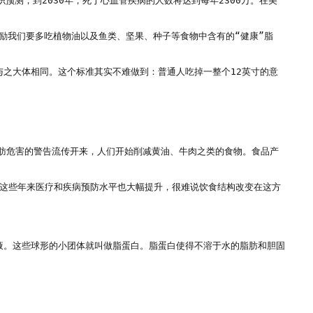
预测，到2030年，死于心血管疾病的人数将达到每年2300万。在美
鼓励我们要多吃植物油以及鱼类、坚果、种子等食物中含有的“健康”脂
与之大体相同。这个标准其实不难做到：普通人吃掉一整个12英寸的意
脂肪危害的警告流传开来，人们开始削减黄油、牛肉之类的食物。食品产
是，这些年来医疗和疾病预防水平也大幅提升，很难说饮食结构改变在这方
液。这些球形的小团体就叫做脂蛋白。脂蛋白使得不溶于水的脂肪和胆固