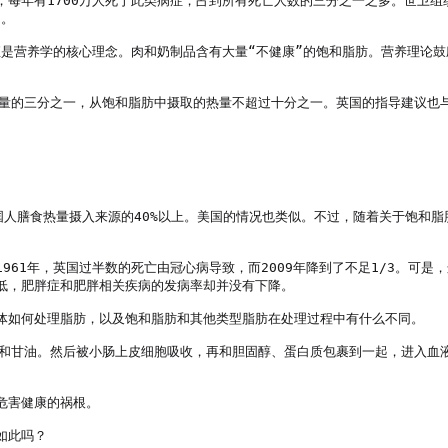
每年有1700万人死于此类病症，占到所有死亡人数的三分之一之多。世卫组织
。

直是营养学的核心理念。肉和奶制品含有大量“不健康”的饱和脂肪。营养理论
热量的三分之一，从饱和脂肪中摄取的热量不超过十分之一。英国的指导建议也
英国人膳食热量摄入来源的40%以上。美国的情况也类似。不过，随着关于饱和
961年，英国过半数的死亡由冠心病导致，而2009年降到了不足1/3。可
低，肥胖症和肥胖相关疾病的发病率却并没有下降。

体如何处理脂肪，以及饱和脂肪和其他类型脂肪在处理过程中有什么不同。

酸和甘油。然后被小肠上皮细胞吸收，再和胆固醇、蛋白质包裹到一起，进入血
害健康的祸根。

此吗？
