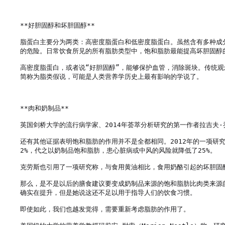
**好胆固醇和坏胆固醇**

脂蛋白主要分为两类：高密度脂蛋白和低密度脂蛋白。虽然含有多种成
的危险。日常饮食所见的所有脂肪类型中，饱和脂肪最能提高坏胆固醇
高密度脂蛋白，或者说“好胆固醇”，能够保护血管，消除斑块。传统
简称为脂类假说，可能是人类营养学历史上最有影响的学说了。

**肉和奶制品**

英国剑桥大学的流行病学家、2014年荟萃分析研究的第一作者拉吉夫·乔
还有其他证据表明饱和脂肪的作用并不是全都相同。2012年的一项
2%，代之以奶制品饱和脂肪，患心脏病或中风的风险就降低了25%。

克劳斯也引用了一项研究称，与食用黄油相比，食用奶酪引起的坏胆固醇
那么，是不是以后的膳食建议要变成奶制品来源的饱和脂肪比肉类来源
确实在提升，但是她说这还不足以用于指导人们的饮食习惯。

即使如此，我们也越发觉得，需要重新考虑脂肪的作用了。
