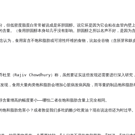
分，但低密度脂蛋白常常被说成是坏胆固醇。说它坏是因为它会粘在血管内壁
的含量。（食用胆固醇本身却几乎没有影响。胆固醇之所以名声不好，是因为含
观念认为，食用富含不饱和脂肪或可溶性纤维的食物，比如全谷物（含胚芽和麸
杜里（Rajiv Chowdhury）称，虽然要证实这些发现还需要进行深入研
研究发现，食用大量肉类饱和脂肪会增加心脏病发病风险，而等量奶制品饱和脂
含量增高的幅度要小——哪怕二者在饱和脂肪含量上完全相同。

的饱和脂肪危害小？或者敦促我们多吃奶酪少吃黄油？现在说这些还为时过早