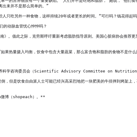
称，研究单一的营养物质有一个重要缺陷。“人们并不是吃饱和脂肪，”她说，“他
出来并不是那么简单的。”

人只吃另外一种食物，这样持续20年或者更长的时间。“可行吗？钱花得起吗
们的动脉血管忧心忡忡吗？

指南》。值此之际，克劳斯呼吁重新考虑脂肪指导原则。美国心脏病协会推荐更
如果热量摄入均衡，饮食中包含大量蔬菜，那么富含饱和脂肪的食物不是什么问
员会（Scientific Advisory Committee on Nutri
还没倒，但是饮食自由派人士可能已经兴高采烈地把一块肥美的牛排摔到烤架上
微博（shopeach）。**
