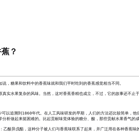
香蕉？
如说，糖果和饮料中的香蕉味就和我们平时吃到的香蕉感觉相当不同。

原真实水果复杂的风味。当然，这对香蕉香精也成立，不过，它的故事还不止于
精配方至少可以追溯到1860年代。在人工风味研发的早期，人们的方法还比较简单
学分析做起来挺困难的。比起贡献味觉体验的糖分、酸，那些贡献水果香气的成
物：乙酸异戊酯，这种分子被人们与香蕉味联系了起来，并广泛用在各种香蕉味