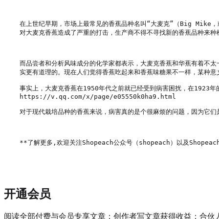
在上世纪早期，市场上最常见的香蕉品种名叫“大麦克”（Big Mike
对大麦克香蕉造成了严重的打击，生产商不得不寻找新的香蕉品种来种植。
而品尝者和分析风味成分的化学家都表示，大麦克香蕉和华蕉有着不太
实更有道理的。现在人们觉得香蕉吃起来和香蕉味糖果不一样，某种意
事实上，大麦克香蕉在1950年代之前就已经受到病害困扰，在192
https://v.qq.com/x/page/e05550k0ha9.html

对于现代栽培品种的香蕉来说，病害真的是个很麻烦的问题，因为它们是
**了解更多,欢迎关注Shopeach公众号（shopeach）以及Shopeach
开通会员
阅读全部付费与会员专享文章；创作者写文章获得收益；合伙