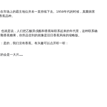
，它在市场上的霸主地位并未一直持续下去。1950年代的时候，真菌病害
蕉品种。

。也就是说，人们把乙酸异戊酯和香蕉味联系起来的年代里，这种联系确
颗香蕉糖果，你所品尝到的就像是旧日香蕉风味的缩略版。

做：是的，我们没有香蕉。有兴趣可以点开听一听：
会是一大片……
