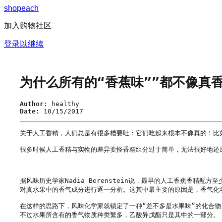
s
h
o
p
e
a
c
h
加入购物社区
登录以继续
为什么所有的“香蕉味””都不像真
Author:
healthy
Date:
10/15/2017
关于人工香精，人们总是有很多槽要吐：它们吃起来根本不像真的！比
很多时候人工香精与实物的差异要怪香精组分过于简单，无法很好地还
据风味历史学家Nadia Berenstein说，最早的人工香蕉香
对真水果中的香气成分进行逐一分析。这其中最主要的原因是，香气化
在这样的思路下，风味化学家就锁定了一种“差不多是水果味”的化合
不过水果所含有的香气物质种类繁多，乙酸异戊酯只是其中的一部分。
