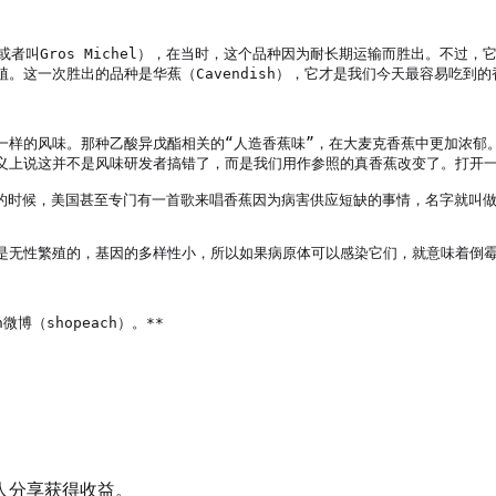
，或者叫Gros Michel），在当时，这个品种因为耐长期运输而胜出。不过
这一次胜出的品种是华蕉（Cavendish），它才是我们今天最容易吃到的香
一样的风味。那种乙酸异戊酯相关的“人造香蕉味”，在大麦克香蕉中更加浓郁
义上说这并不是风味研发者搞错了，而是我们用作参照的真香蕉改变了。打开一
3年的时候，美国甚至专门有一首歌来唱香蕉因为病害供应短缺的事情，名字就叫
无性繁殖的，基因的多样性小，所以如果病原体可以感染它们，就意味着倒霉的
微博（shopeach）。**

人分享获得收益。