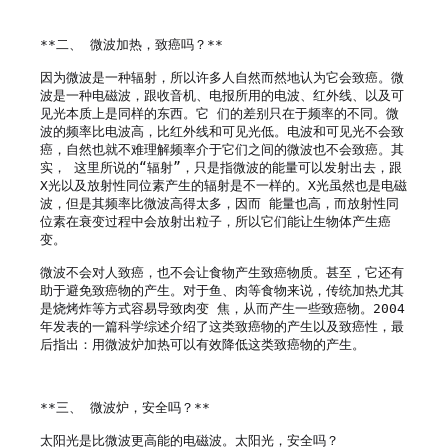
**二、 微波加热，致癌吗？**

因为微波是一种辐射，所以许多人自然而然地认为它会致癌。微
波是一种电磁波，跟收音机、电报所用的电波、红外线、以及可
见光本质上是同样的东西。它 们的差别只在于频率的不同。微
波的频率比电波高，比红外线和可见光低。电波和可见光不会致
癌，自然也就不难理解频率介于它们之间的微波也不会致癌。其
实， 这里所说的“辐射”，只是指微波的能量可以发射出去，跟
X光以及放射性同位素产生的辐射是不一样的。X光虽然也是电磁
波，但是其频率比微波高得太多，因而 能量也高，而放射性同
位素在衰变过程中会放射出粒子，所以它们能让生物体产生癌
变。

微波不会对人致癌，也不会让食物产生致癌物质。甚至，它还有
助于避免致癌物的产生。对于鱼、肉等食物来说，传统加热尤其
是烧烤炸等方式容易导致肉变 焦，从而产生一些致癌物。2004
年发表的一篇科学综述介绍了这类致癌物的产生以及致癌性，最
后指出：用微波炉加热可以有效降低这类致癌物的产生。

**三、 微波炉，安全吗？**

太阳光是比微波更高能的电磁波。太阳光，安全吗？
