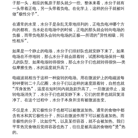
子那一头，相应的氢原子那头就少一些。整体来看，水分子就有
一头带着正电，另一头带着负电。在化学上，这样的分子就被叫
做“极性分子”。

在通常的水里，水分子是杂乱无章地排列的，正电负电冲哪个方
向的都有。当水处在电场中的时候，正电的那头就会转向电场的
负极，而带负电那头会转向电场的正极——所谓的“异性相吸，同
性相斥”。

如果是一个静止的电场，水分子们排好队也就安静下来了。如果
电场在不停地转，那么水分子就会跟着转，试图和电场保持一顺
儿的队型。如果电场转得很快，那么水分子们也就转得很快——类
似摩擦生热，水的温度就升高了。

电磁波就相当于这样一种旋转的电场。用在微波炉上的电磁波每
秒钟要转二十几亿圈，水分子们以这样的速度跟着转，自然也就
“浑身发热”，温度在短时间内就急剧升高了。一旦微波停止，旋
转电场消失了，水分子们也就安静下来，它们的世界也就回复清
净了。在这个过程中，水分子本身并没有被微波改变。

不仅是水，其它极性分子也都可以被微波加热。通常的食物中都
含有水和其它极性分子，所以在微波作用下可以被迅速加热。而
非极性的分子，比如空气，以及某些容器，就不会被加热。我们
平常热完食物后觉得容器也热了，往往是被高温的食物给“烫”热
的。
