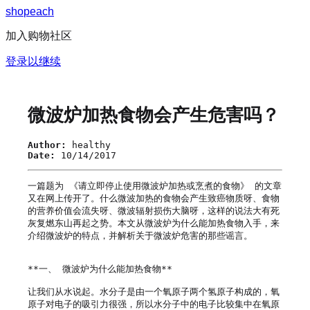
s
h
o
p
e
a
c
h
加入购物社区
登录以继续
微波炉加热食物会产生危害吗？
Author:
healthy
Date:
10/14/2017
一篇题为 《请立即停止使用微波炉加热或烹煮的食物》 的文章
又在网上传开了。什么微波加热的食物会产生致癌物质呀、食物
的营养价值会流失呀、微波辐射损伤大脑呀，这样的说法大有死
灰复燃东山再起之势。本文从微波炉为什么能加热食物入手，来
介绍微波炉的特点，并解析关于微波炉危害的那些谣言。

**一、 微波炉为什么能加热食物**

让我们从水说起。水分子是由一个氧原子两个氢原子构成的，氧
原子对电子的吸引力很强，所以水分子中的电子比较集中在氧原