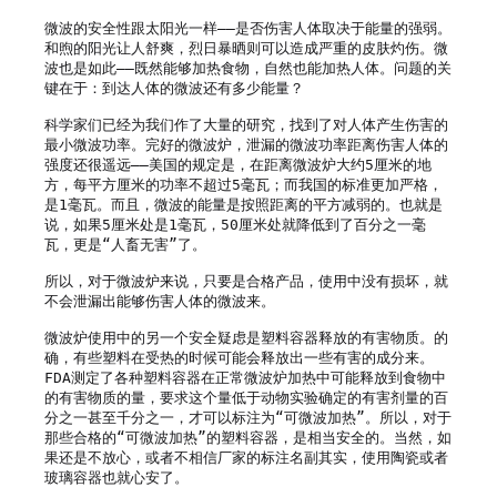
微波的安全性跟太阳光一样——是否伤害人体取决于能量的强弱。
和煦的阳光让人舒爽，烈日暴晒则可以造成严重的皮肤灼伤。微
波也是如此——既然能够加热食物，自然也能加热人体。问题的关
键在于：到达人体的微波还有多少能量？

科学家们已经为我们作了大量的研究，找到了对人体产生伤害的
最小微波功率。完好的微波炉，泄漏的微波功率距离伤害人体的
强度还很遥远——美国的规定是，在距离微波炉大约5厘米的地
方，每平方厘米的功率不超过5毫瓦；而我国的标准更加严格，
是1毫瓦。而且，微波的能量是按照距离的平方减弱的。也就是
说，如果5厘米处是1毫瓦，50厘米处就降低到了百分之一毫
瓦，更是“人畜无害”了。

所以，对于微波炉来说，只要是合格产品，使用中没有损坏，就
不会泄漏出能够伤害人体的微波来。

微波炉使用中的另一个安全疑虑是塑料容器释放的有害物质。的
确，有些塑料在受热的时候可能会释放出一些有害的成分来。
FDA测定了各种塑料容器在正常微波炉加热中可能释放到食物中
的有害物质的量，要求这个量低于动物实验确定的有害剂量的百
分之一甚至千分之一，才可以标注为“可微波加热”。所以，对于 
那些合格的“可微波加热”的塑料容器，是相当安全的。当然，如
果还是不放心，或者不相信厂家的标注名副其实，使用陶瓷或者
玻璃容器也就心安了。
