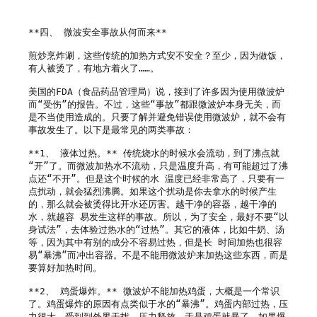
**四、 微波安全事故从何而来**

煎炒烹炸涮，这些传统的加热方式安不安全？至少，因为做饭，
有人被烫了，有地方着火了……。

美国的FDA（食品药品管理局）说，接到了许多因为使用微波炉
而“受伤”的报告。不过，这些“事故”都跟微波炉本身无关，而
是不当使用造成的。只要了解并避免错误使用微波炉，就不会有
事故发生了。以下是最常见的两类事故：

**1、 液体过热。** 传统烧水的时候水会流动，到了沸点就
“开”了。而微波加热水不流动，只是温度升高，有可能超过了沸
点还“不开”。但是这个时候的水 温度已经非常高了，只要有一
点扰动，就会猛烈沸腾。如果这个扰动是你去拿水的时候产生
的，那么就会被烫得比开水还厉害。越干净的容器，越干净的
水，就越容 易发生这样的事故。所以，为了安全，最好不要“以
身试法”，去体验过热水的“过热”。其它的液体，比如牛奶、汤
等，因为其中有别的成分不容易过热，但是长 时间加热也很容
易“暴沸”而冲出容器。不是不能用微波炉来加热这些东西，而是
要算好加热时间。

**2、 鸡蛋爆炸。** 微波炉不能加热鸡蛋，大概是一个常识
了。鸡蛋爆炸的原因有点类似于水的“暴沸”。鸡蛋内部过热，压
力很大，受到到外界干扰，压力释放，于是鸡蛋就暴了。如果爆