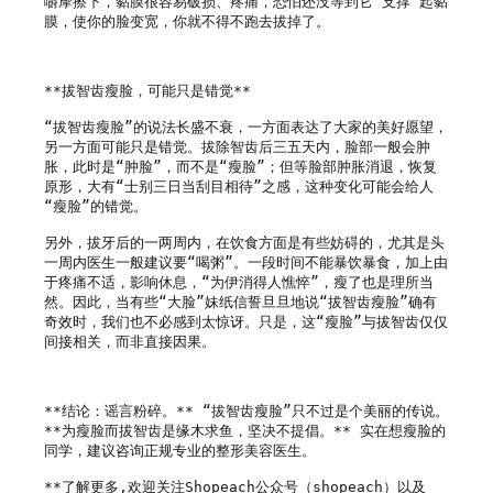
嚼摩擦下，黏膜很容易破损、疼痛，恐怕还没等到它“支撑”起黏
膜，使你的脸变宽，你就不得不跑去拔掉了。

**拔智齿瘦脸，可能只是错觉**

“拔智齿瘦脸”的说法长盛不衰，一方面表达了大家的美好愿望，
另一方面可能只是错觉。拔除智齿后三五天内，脸部一般会肿
胀，此时是“肿脸”，而不是“瘦脸”；但等脸部肿胀消退，恢复
原形，大有“士别三日当刮目相待”之感，这种变化可能会给人
“瘦脸”的错觉。

另外，拔牙后的一两周内，在饮食方面是有些妨碍的，尤其是头
一周内医生一般建议要“喝粥”。一段时间不能暴饮暴食，加上由
于疼痛不适，影响休息，“为伊消得人憔悴”，瘦了也是理所当
然。因此，当有些“大脸”妹纸信誓旦旦地说“拔智齿瘦脸”确有
奇效时，我们也不必感到太惊讶。只是，这“瘦脸”与拔智齿仅仅
间接相关，而非直接因果。

**结论：谣言粉碎。** “拔智齿瘦脸”只不过是个美丽的传说。 
**为瘦脸而拔智齿是缘木求鱼，坚决不提倡。** 实在想瘦脸的
同学，建议咨询正规专业的整形美容医生。

**了解更多,欢迎关注Shopeach公众号（shopeach）以及