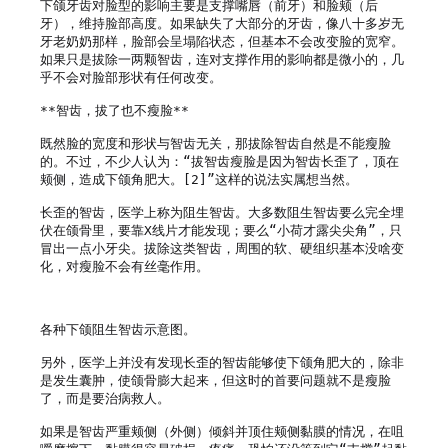
下颌牙齿对脸型的影响主要是支撑嘴唇（前牙）和脸颊（后
牙），维持脸部高度。如果缺失了大部分的牙齿，像八十多岁无
牙老奶奶那样，脸部会呈塌陷状态，但基本不会改变脸的宽窄。
如果只是拔除一两颗智齿，连对支撑作用的影响都是微小的，几
乎不会对脸部形状有任何改变。

**智齿，拔了也不瘦脸**

既然脸的宽度和形状与智齿无关，那拔除智齿自然是不能瘦脸
的。不过，不少人认为：“拔智齿瘦脸是因为智齿长歪了，顶在
颊侧，造成下颌角肥大。[2]”这样的说法实属想当然。

长歪的智齿，医学上称为阻生智齿。大多数阻生智齿要么完全埋
伏在颌骨里，要靠X线片才能发现；要么“小荷才露尖尖角”，只
冒出一点小牙尖。拔除这类智齿，周围的软、硬组织基本没啥变
化，对瘦脸不会有丝毫作用。

各种下颌阻生智齿示意图。

另外，医学上并没有发现长歪的智齿能够使下颌角肥大的，除非
是发生囊肿，使颌骨膨大起来，但这时的首要问题就不是瘦脸
了，而是要治病救人。

如果是智齿严重颊侧（外侧）倾斜并顶住颊侧黏膜的情况，在咀