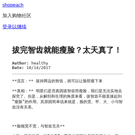
s
h
o
p
e
a
c
h
加入购物社区
登录以继续
拔完智齿就能瘦脸？太天真了！
Author:
healthy
Date:
10/14/2017
**流言：** 拔掉两边的智齿，就可以让脸部瘦下来

**真相：** 明星们是否真因拔智齿而瘦脸，我们是无法实地去
探究了。但是，从解剖和生理的角度来看，拔智齿不能直接起到
“瘦脸”的作用。其原因简单说来就是，脸的宽、窄、大、小与智
齿没有关系。

**脸颊宽不宽，与智齿无关**
