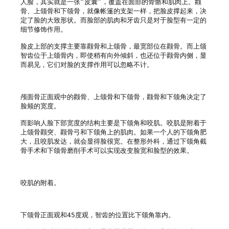
人脸，其实就是一张“皮囊”，覆盖在面部的骨骼和肌肉上。颧
骨、上颌骨和下颌骨，就像帐篷的支架一样，把脸皮撑起来，决
定了脸的大致形状。而脸部的肌肉和牙齿只是对于脸型有一定的
细节修饰作用。

脸皮上部的支撑主要靠颧骨和上颌骨，最宽部位在颧骨。而上颌
智齿位于上颌骨内，即使稍有向外倾斜，也还位于颧骨内侧，显
而易见，它们对脸的支撑作用可以忽略不计。

颅面骨正面观中的颧骨、上颌骨和下颌骨，颧骨和下颌角决定了
脸颊的宽度。

而影响人脸下部宽度的结构主要是下颌角和咬肌。咬肌是附着于
上颌骨颧突、颧骨弓和下颌角上的肌肉。如果一个人的下颌角肥
大，且咬肌发达，就会显得脸很宽。在整形外科，通过下颌角截
骨手术和下颌骨磨削手术可以实现改变脸宽和脸型的效果。

咬肌的附着。

下颌骨正面观和45度观，智齿的位置比下颌角靠内。
