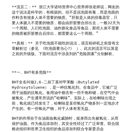
**流言二：** 浙江大学诺特营养中心营养师张老师说，网友的
这个说法是科学的，有根据的。但不是说泡面有毒，而是泡面的
作料含有很多人体不需要的物质。“肝脏是人体的排毒器官，只
要人体摄入不需要的物质，都会由肝脏整合排出去，一般32天为
一个周期。人们吃泡面、油炸膨化食品等食品，那些人体不需要
的物质被肝脏整合后排出，都需要这么一个周期。”

**真相：** 关于吃泡面不能吃的说法，谣言粉碎机之前曾有文
章解析过（参见 《吃泡面要当心?》 ）。此次的流言可以算是
之前的升级版。下面对流言中涉及到的“危险因素”分别解析。

**一、BHT有多危险**

BHT全名叫做2,6-二叔丁基对甲苯酚（Butylated 
Hydroxytoluene），是一种抗氧化剂。在食品中，它被广泛
用于油脂的抗氧化。食用油中都含有一些不饱和键，在空气中会
被氧化，产生通常所说的“哈喇味”。实际上，在哈喇味出现之
前，氧化就已经发生了，哈喇味是某些氧化产物多到一定地步才
产生的。有一些氧化产物，对于人体有害无益。

BHT的作用在于在油面临氧化威胁时，挺身而出先被氧化，从而
保护油脂。作为食品添加剂，其安全性经过了广泛审查。联合国
粮农组织和世界卫生组织的食品添加剂联合专家委员会