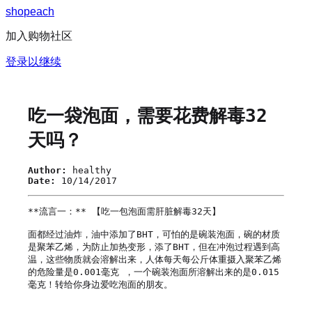
s
h
o
p
e
a
c
h
加入购物社区
登录以继续
吃一袋泡面，需要花费解毒32
天吗？
Author:
healthy
Date:
10/14/2017
**流言一：** 【吃一包泡面需肝脏解毒32天】

面都经过油炸，油中添加了BHT，可怕的是碗装泡面，碗的材质
是聚苯乙烯，为防止加热变形，添了BHT，但在冲泡过程遇到高
温，这些物质就会溶解出来，人体每天每公斤体重摄入聚苯乙烯
的危险量是0.001毫克 ，一个碗装泡面所溶解出来的是0.015
毫克！转给你身边爱吃泡面的朋友。
