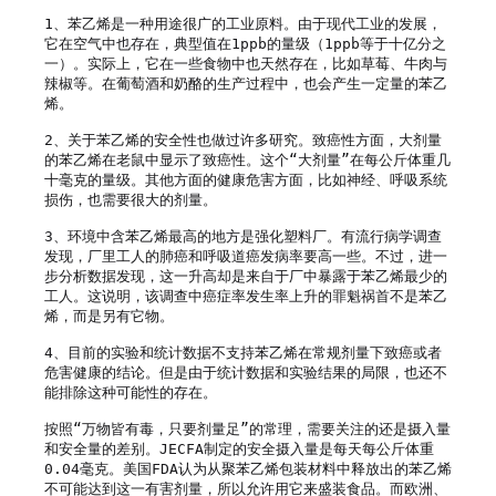
1、苯乙烯是一种用途很广的工业原料。由于现代工业的发展，
它在空气中也存在，典型值在1ppb的量级（1ppb等于十亿分之
一）。实际上，它在一些食物中也天然存在，比如草莓、牛肉与
辣椒等。在葡萄酒和奶酪的生产过程中，也会产生一定量的苯乙
烯。

2、关于苯乙烯的安全性也做过许多研究。致癌性方面，大剂量
的苯乙烯在老鼠中显示了致癌性。这个“大剂量”在每公斤体重几
十毫克的量级。其他方面的健康危害方面，比如神经、呼吸系统
损伤，也需要很大的剂量。

3、环境中含苯乙烯最高的地方是强化塑料厂。有流行病学调查
发现，厂里工人的肺癌和呼吸道癌发病率要高一些。不过，进一
步分析数据发现，这一升高却是来自于厂中暴露于苯乙烯最少的
工人。这说明，该调查中癌症率发生率上升的罪魁祸首不是苯乙
烯，而是另有它物。

4、目前的实验和统计数据不支持苯乙烯在常规剂量下致癌或者
危害健康的结论。但是由于统计数据和实验结果的局限，也还不
能排除这种可能性的存在。

按照“万物皆有毒，只要剂量足”的常理，需要关注的还是摄入量
和安全量的差别。JECFA制定的安全摄入量是每天每公斤体重
0.04毫克。美国FDA认为从聚苯乙烯包装材料中释放出的苯乙烯
不可能达到这一有害剂量，所以允许用它来盛装食品。而欧洲、