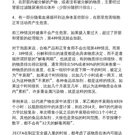
3、在肝脏内被分解的产物，或者没有被分解的物质，主要经过
肾脏过滤随尿液排出体外（少部分随胆汁排出）。

4、有一部分随着血液循环到达身体某些部分，在那里危害细胞
正常活动而产生危害。

前三种情况对健康不会产生危害。如果摄入量过大，超过了肝脏
和肾脏的处理能力，第4种情况就会加剧。

对于泡面来说，合格产品和正常食用不会出现第4种情况。而第
2、3种情况，分解和排出的速度都是由具体物质决定，而不是遵
循所谓肝脏的“解毒周期”。也就是说，有的物质排出得很快，有
的物质排出得比较慢。通常用排出50%或者90%的时间来衡量一
种物质的排出速度。在某一组织中浓度下降一半的时间，被定义
为“半衰期”。如果这个时间很短，比如几个小时或者一两天，就
认为这种物质“不累积”。各种食品添加剂，都是这样的情况。如
果这个时间很长，比如几个月甚至几年，就认为这种物质会在体
内“累积”。许多重金属污染物，就是这样的情况。

举例来说，以代谢产物在尿中浓度计算，苯乙烯的半衰期在8到9
个小时；以脂肪组织中的浓度计算，则在2到4天。BHT的代谢动
力学比较复杂，单次喂食小鼠之后的半衰期在9到11个小时之
间。其他的食品添加剂，大致也是类似的时间范围。不管按哪个
数字，都不会有“32天的解毒周期”。

JECFA在制定安全摄入量的时候，都考虑了该物质在体内可能达