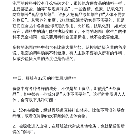
泡面的佐料并没有什么特殊之处，跟其他方便食品的辅料一样，
主要都是盐、油等“常规调味品”，一些香精、色素、抗氧化剂、
防腐剂等“食品添加剂”。许多人把食品添加剂当作“人体不需要
的物质”。从营养的角度，这些物质通常确实是不需要的。但是
它们在食品中各自起到特定的作用。比如说，抗氧化剂，如果没
有它，调料中的油可能很快就变味了。不同的泡面厂家生产的作
料不完全相同，但只要用料符合国家标准，就不会危害健康。

多数的泡面作料中都含有比较大量的盐。从控制盐摄入量的角度
说，泡面的调料确实不利健康。有人主张不要加入所有的作料，
从减少盐摄入量的角度也是合理的。

**四、肝脏有32天的排毒周期吗**

食物中有各种各样的成分。不仅是加工食品，即使是“天然食
品”，其中都有一些成分是“人体不需要的”。这样的物质进入人
体，会有以下几种可能：

1、没有被吸收，经过胃肠道直接排出体外。比如不可溶的膳食
纤维，或者在胃肠内没有溶解的固体食物。

2、被吸收进入血液，在肝脏被代谢成其他物质，也就是通常所
说的“解毒”。
