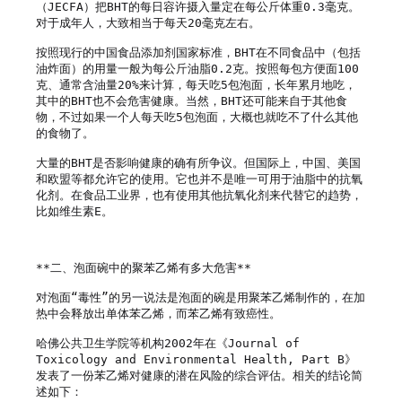
（JECFA）把BHT的每日容许摄入量定在每公斤体重0.3毫克。
对于成年人，大致相当于每天20毫克左右。

按照现行的中国食品添加剂国家标准，BHT在不同食品中（包括
油炸面）的用量一般为每公斤油脂0.2克。按照每包方便面100
克、通常含油量20%来计算，每天吃5包泡面，长年累月地吃，
其中的BHT也不会危害健康。当然，BHT还可能来自于其他食
物，不过如果一个人每天吃5包泡面，大概也就吃不了什么其他
的食物了。

大量的BHT是否影响健康的确有所争议。但国际上，中国、美国
和欧盟等都允许它的使用。它也并不是唯一可用于油脂中的抗氧
化剂。在食品工业界，也有使用其他抗氧化剂来代替它的趋势，
比如维生素E。

**二、泡面碗中的聚苯乙烯有多大危害**

对泡面“毒性”的另一说法是泡面的碗是用聚苯乙烯制作的，在加
热中会释放出单体苯乙烯，而苯乙烯有致癌性。

哈佛公共卫生学院等机构2002年在《Journal of 
Toxicology and Environmental Health, Part B》
发表了一份苯乙烯对健康的潜在风险的综合评估。相关的结论简
述如下：
