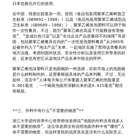
日本也都允许它的使用。

在中国，情形比较复杂一些。按照《食品包装用聚苯乙烯树脂卫
生标准（GB9692～1988）》以及《食品包装用聚苯乙烯成型品
卫生标准（GB9689～1988）》，聚苯乙烯发泡塑料可以用于制
作一次性餐具。不过，因为“聚苯乙烯在高温下可能释放有害物
质”、“造成白色污染”以及“非法企业产品质量得不到保障”等原
因，包括聚苯乙烯餐具在内的“一次性发泡塑料餐具”从2005年
起被作列入了“淘汰产品”名单。一起地区实施了禁用这类餐具的
地方法规。考虑到国外状况、安全性分析以及使用它所带来的好
处，近来也有把它从该淘汰产品名单中除去的呼声。

聚苯乙烯泡沫塑料只是泡面碗的一种选择，目前市场上的泡面碗
是什么材料制作的，还需要根据具体的产品来判断。不过，无论
如何，流言中“人体每天每公斤体重摄入聚苯乙烯的危险量是
0.001毫克 ，一个碗装泡面所溶解出来的是0.015毫克”都没
有根据。

**三、作料中有什么“不需要的物质”**

浙江大学诺特营养中心营养师张老师说“泡面的作料含有很多人
体不需要的物质”。这位张老师没有说明泡面作料中有“哪些”人
体不需要的物质，但这样笼统的说辞其实是没有什么实际意义。
