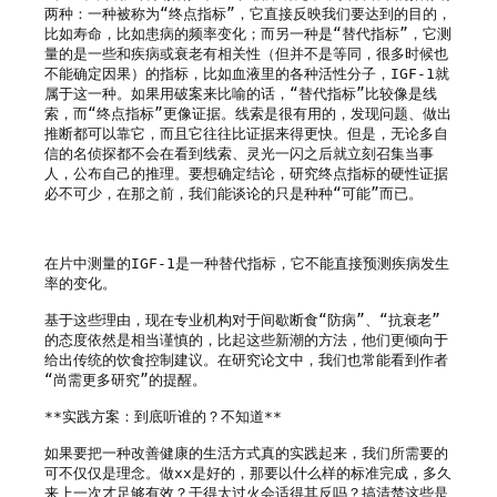
两种：一种被称为“终点指标”，它直接反映我们要达到的目的，
比如寿命，比如患病的频率变化；而另一种是“替代指标”，它测
量的是一些和疾病或衰老有相关性（但并不是等同，很多时候也
不能确定因果）的指标，比如血液里的各种活性分子，IGF-1就
属于这一种。如果用破案来比喻的话，“替代指标”比较像是线
索，而“终点指标”更像证据。线索是很有用的，发现问题、做出
推断都可以靠它，而且它往往比证据来得更快。但是，无论多自
信的名侦探都不会在看到线索、灵光一闪之后就立刻召集当事
人，公布自己的推理。要想确定结论，研究终点指标的硬性证据
必不可少，在那之前，我们能谈论的只是种种“可能”而已。

在片中测量的IGF-1是一种替代指标，它不能直接预测疾病发生
率的变化。

基于这些理由，现在专业机构对于间歇断食“防病”、“抗衰老”
的态度依然是相当谨慎的，比起这些新潮的方法，他们更倾向于
给出传统的饮食控制建议。在研究论文中，我们也常能看到作者
“尚需更多研究”的提醒。

**实践方案：到底听谁的？不知道**

如果要把一种改善健康的生活方式真的实践起来，我们所需要的
可不仅仅是理念。做xx是好的，那要以什么样的标准完成，多久
来上一次才足够有效？干得太过火会适得其反吗？搞清楚这些是