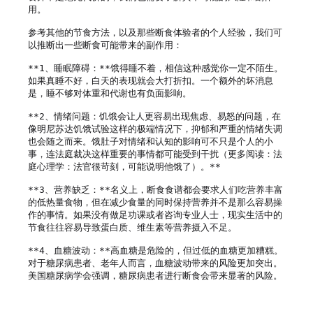
用。

参考其他的节食方法，以及那些断食体验者的个人经验，我们可
以推断出一些断食可能带来的副作用：

**1、睡眠障碍：**饿得睡不着，相信这种感觉你一定不陌生。
如果真睡不好，白天的表现就会大打折扣。一个额外的坏消息
是，睡不够对体重和代谢也有负面影响。

**2、情绪问题：饥饿会让人更容易出现焦虑、易怒的问题，在
像明尼苏达饥饿试验这样的极端情况下，抑郁和严重的情绪失调
也会随之而来。饿肚子对情绪和认知的影响可不只是个人的小
事，连法庭裁决这样重要的事情都可能受到干扰（更多阅读：法
庭心理学：法官很苛刻，可能说明他饿了）。**

**3、营养缺乏：**名义上，断食食谱都会要求人们吃营养丰富
的低热量食物，但在减少食量的同时保持营养并不是那么容易操
作的事情。如果没有做足功课或者咨询专业人士，现实生活中的
节食往往容易导致蛋白质、维生素等营养摄入不足。

**4、血糖波动：**高血糖是危险的，但过低的血糖更加糟糕。
对于糖尿病患者、老年人而言，血糖波动带来的风险更加突出。
美国糖尿病学会强调，糖尿病患者进行断食会带来显著的风险。
