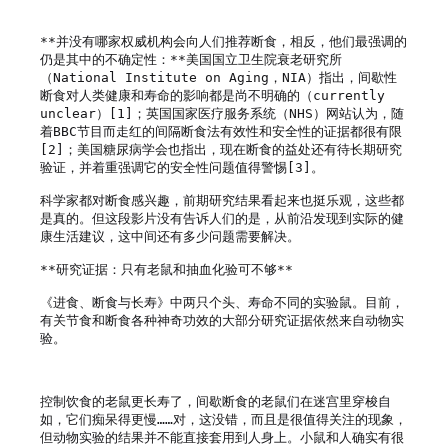
**并没有哪家权威机构会向人们推荐断食，相反，他们最强调的
仍是其中的不确定性：**美国国立卫生院衰老研究所
（National Institute on Aging，NIA）指出，间歇性
断食对人类健康和寿命的影响都是尚不明确的（currently 
unclear）[1]；英国国家医疗服务系统（NHS）网站认为，随
着BBC节目而走红的间隔断食法有效性和安全性的证据都很有限
[2]；美国糖尿病学会也指出，现在断食的益处还有待长期研究
验证，并着重强调它的安全性问题值得警惕[3]。

科学家都对断食感兴趣，前期研究结果看起来也挺乐观，这些都
是真的。但这段影片没有告诉人们的是，从前沿发现到实际的健
康生活建议，这中间还有多少问题需要解决。

**研究证据：只有老鼠和抽血化验可不够**

《进食、断食与长寿》中两只个头、寿命不同的实验鼠。目前，
有关节食和断食各种神奇功效的大部分研究证据依然来自动物实
验。

控制饮食的老鼠更长寿了，间歇断食的老鼠们在迷宫里穿梭自
如，它们痴呆得更慢……对，这没错，而且是很值得关注的现象，
但动物实验的结果并不能直接套用到人身上。小鼠和人确实有很