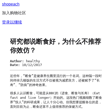
s
h
o
p
e
a
c
h
加入购物社区
登录以继续
研究都说断食好，为什么不推荐
你效仿？
Author:
healthy
Date:
10/12/2017
近些年，“断食”是健康养生圈里流行的一个名词。这种隔一段时
间停掉几顿饭的生活方式不仅被视为减肥良方，还被赋予了“长
寿”、“防病”的神奇效果。

很多人认识断食，可能是从BBC的《进食、断食与长寿》（Eat 
fast and live longer）开始的。这段热门视频细数了断食
界“惊人”的科研成果，让人十分心动。但我想要提醒各位的是，
直到目前为止，断食还算不上值得推荐的保健方式。
