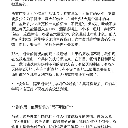
很重要的。

所有广受认可的健康生活建议，都有具体、可执行的标准。锻炼
要多少？为了健康，每天30分钟，1周至少5天是个基本的标
杆。盐吃多少？按宽松一点的标准，不要超过1天6克。吃糖不该
超过每天总能量摄入的10%，酒最多喝上一小杯，烟则一点都不
该碰……这些标准，都是在大量医学研究的基础上得出来的。前人
的研究数据已经能够明确地告诉我们，这样做对维护健康确实有
效，而且足够安全，坚持起来也不会太难。

那么，断食的情况如何呢？很遗憾，由于临床数据不足，我们现
在也很难定出一个具体的执行标准来。在节目、畅销书籍和网站
上，我们能找到好多种不同的断食方案，有隔天限制的，有吃5
天限制2天的，有完全断食的，有不完全断的……如果真要断食，
该听谁的？现在无法判断，因为研究数据还太有限了。

5:2饮食法，隔天断食法，各种“轻断食”方案花样繁多。它们科
学吗？谁更好？现在其实没法判断。

**副作用：值得警惕的“尚不明确”**

当然，这些理由可能也拦不住人们尝试断食的热情。再怎么说
“尚不明确”，它毕竟也可能是有效的嘛，试试又何妨？但是，断
食并不是毫无代价的，我们也需要了解其中可能的风险和副作