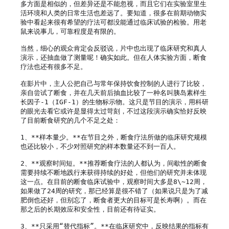
多方面是相似的，但差异还是不能忽视，而且它们在实验室里生
活环境和人类的日常生活也差远了。要知道，很多在前期动物实
验中看起来很有希望的疗法可都没能通过临床试验的检验。用老
鼠来说事儿，可靠程度是有限的。

当然，细心的观众肯定会反驳说，片中也出现了临床研究和真人
演示，还抽血做了测量呢！确实如此。但在人体实验方面，断食
疗法也还有很多不足。

在影片中，主人公把自己与常年保持饮食控制的人进行了比较，
亲自尝试了断食，并在几天前后抽血比较了一种名叫胰岛素样生
长因子-1（IGF-1）的生物标示物。这只是节目的演示，用科研
的眼光去看它或许是显得太过苛刻，不过这段演示确实恰好反映
了目前断食研究的几个不足之处：

1、**样本量少。**在节目之外，断食疗法所做的临床研究规模
也还比较小，不少对照研究的样本数量还不到一百人。

2、**观察时间短。**推荐断食疗法的人都认为，间歇性的断食
需要持续不断地践行来获得持续的好处，但他们的研究并未体现
这一点。在目前的断食临床试验中，观察时间大多是8\~12周，
如果做了24周的研究，那已经算是很不错了（如果说只是为了减
肥倒也还好，但别忘了，断食者更大的目标可是长寿啊）。而在
那之后的长期效应和安全性，目前还有待证实。

3、**只采用“替代指标”。**在临床研究中，反映结果的指标有