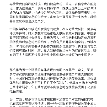
再看看我们自己的情况，我们就会发现，首先，在信息发布的起
点，作为信息生产、供给者的科学界，既缺乏面向公众和媒体沟
通的动力与激励，也缺少足够的独立性。媒体抽样研究表明，中
国科技类新闻信息的供给者，多年来一直是政府一支独大，科学
界自主发布信息少之又少。

中国科学界不仅缺乏始发信息的动力，在应对重大科技、健康与
环境事件时，绝大多数时候还都给人以附和政府的形象。中国的
政府部门固然社会动员力量极为强大，但以来长期缺乏信息透明
的传统和对信息封闭的约束，政府官员又并非全知全能，难以在
第一时间意识到需要动员各界力量扼杀信息劣币，再来宣传官员
们要把有限的时间、精力投入到确保政治方向的宣传运动上，哪
有闲工夫去搭理不过是让升斗小民们多吃点绿豆的养生谬见？

那么作为另一个环节的媒体表现如何呢？在基于（论文）证据、
多方评议原则的缺失让媒体确保信息准确的能力严重受限的同
时，中国官民对立的分化也同样影响了媒体的传播效果。党报媒
体虽然在报道信息劣币时往往不会“乱来”，但其在市场上的声音
已经非常弱小，它们受命驳斥不良信息时也往往会受困于公众的
抵触情绪。

另一方面，很多市场化媒体在把握和消费官民对立情绪的同时，
也在恣意挥霍着这种情绪，把一些体现政府管理失误的案例放大