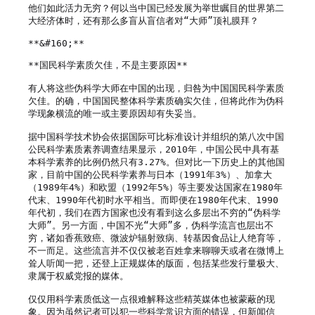
他们如此活力无穷？何以当中国已经发展为举世瞩目的世界第二
大经济体时，还有那么多盲从盲信者对“大师”顶礼膜拜？

**&#160;**

**国民科学素质欠佳，不是主要原因**

有人将这些伪科学大师在中国的出现，归咎为中国国民科学素质
欠佳。的确，中国国民整体科学素质确实欠佳，但将此作为伪科
学现象横流的唯一或主要原因却有失妥当。

据中国科学技术协会依据国际可比标准设计并组织的第八次中国
公民科学素质素养调查结果显示，2010年，中国公民中具有基
本科学素养的比例仍然只有3.27%。但对比一下历史上的其他国
家，目前中国的公民科学素养与日本（1991年3%）、加拿大
（1989年4%）和欧盟（1992年5%）等主要发达国家在1980年
代末、1990年代初时水平相当。而即便在1980年代末、1990
年代初，我们在西方国家也没有看到这么多层出不穷的“伪科学
大师”。另一方面，中国不光“大师”多，伪科学流言也层出不
穷，诸如香蕉致癌、微波炉辐射致病、转基因食品让人绝育等，
不一而足。这些流言并不仅仅被老百姓拿来聊聊天或者在微博上
耸人听闻一把，还登上正规媒体的版面，包括某些发行量极大、
隶属于权威党报的媒体。

仅仅用科学素质低这一点很难解释这些精英媒体也被蒙蔽的现
象。因为虽然记者可以犯一些科学常识方面的错误，但新闻信