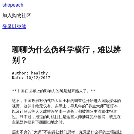
s
h
o
p
e
a
c
h
加入购物社区
登录以继续
聊聊为什么伪科学横行，难以辨
别？
Author:
healthy
Date:
10/12/2017
**中国在世界上的影响力的确是越来越大了。**

这不，中国政府对伪气功大师王林的调查也开始进入国际媒体的
视野。这并非绝无仅有。实际上，早几年的“养生大师”张悟本，
以及让马云等人大肆推崇的李一道长，都被国际主流媒体报道
过。只不过，报道的时机往往是这些大师涉嫌犯罪被捕，或是在
主流媒体批判下颜面扫地之时。

层出不穷的“大师”不由得让我们思考，究竟是什么样的土壤能让