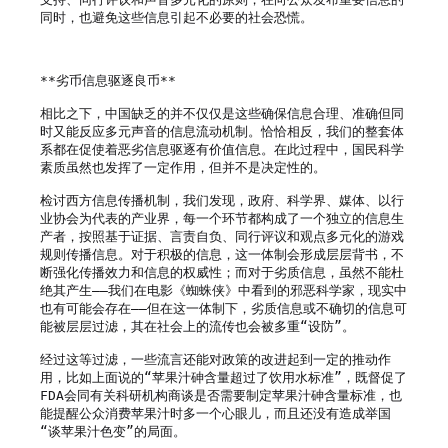
同时，也避免这些信息引起不必要的社会恐慌。

**劣币信息驱逐良币**

相比之下，中国缺乏的并不仅仅是这些确保信息合理、准确但同
时又能反应多元声音的信息流动机制。恰恰相反，我们的整套体
系都在促使着恶劣信息驱逐有价值信息。在此过程中，国民科学
素质虽然也发挥了一定作用，但并不是决定性的。

检讨西方信息传播机制，我们发现，政府、科学界、媒体、以行
业协会为代表的产业界，每一个环节都构成了一个独立的信息生
产者，按照基于证据、言责自负、同行评议和观点多元化的游戏
规则传播信息。对于积极的信息，这一体制会形成层层背书，不
断强化传播效力和信息的权威性；而对于劣质信息，虽然不能杜
绝其产生——我们在电影《蜘蛛侠》中看到的邪恶科学家，现实中
也有可能会存在——但在这一体制下，劣质信息或不确切的信息可
能被层层过滤，其在社会上的流传也会被多重“设防”。

经过这等过滤，一些流言还能对政策的改进起到一定的推动作
用，比如上面说的“苹果汁砷含量超过了饮用水标准”，既督促了
FDA会同有关科研机构商谈是否需要制定苹果汁砷含量标准，也
能提醒公众消费苹果汁时多一个心眼儿，而且还没有造成举国
“谈苹果汁色变”的局面。
