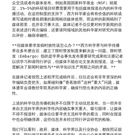
众交流或者向媒体发布。例如美国国家科学基金（NSF）就规
定，1%—5%的科研项目经费需要用于包括媒体报道在内的科学传
播活动。在这些制度的支持下，西方科学家会将有价值的科研成
果写成相对通俗易懂的新闻稿供媒体使用。而这样的新闻稿到了
媒体那里，也并非万事大吉。媒体记者不仅仅要对科学新闻的语
言表述进行再次编辑，还要请同领域的其他科学家对研究内容做
出评价，确保准确性。

**但媒体要求发稿时效性该怎么办？**西方科学界与科学传播
界在多年磨合后，建立了限时禁发制度来解决这一问题。限时禁
发（Embargo）指的是学界会事先发布重要研究成果给注册记者
以供学习和请同行评议，但媒体不能在论文发表前报道。这一制
度解决了新闻时效性与**科学知识生产周期之间的矛盾。**

在媒体记者按照上述程序完成稿件后，往往还会有非常资深的科
学编辑负责把关。如果碰到像“香蕉致癌”这种“重大”问题，媒
体通常会请教经常联系的科学家，确保刊登出来的内容的正确
性。

上述的科学信息传播机制并不仅限于主动信息发布。当一些并非
来自主流科学界的科学性内容确实事关重大、吸引眼球，让媒体
不得不报道时，媒体往往要寻求主流科学界的看法，同时在报道
中也会明确强调，这些信息并未经过同行评议研究的检验。

我们可以看到，政府、媒体、科学界以及行业协会，都按照证据
支持、同行评议和声音多元化的原则，在向公众发布重要信息的