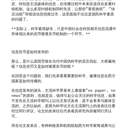
息、特别是主流媒体的信息，在传播过程中本来应该存在多重纠
错机制。这么多层纠错机制同时失灵，让那些“香蕉致癌”、“绿
豆治病”等错误信息招摇过市，这里面就不仅仅是国民科学素质
的问题了。

**实际上，科学素质缺失，只是中国社会在科技相关信息流通中
所体现出来的劣币驱逐良币机制的一个环节。**

信息良币是如何发布的

那么，是什么原因导致在当代中国伪科学的流言四起、大师遍地
呢？信息劣币又是如何驱逐良币的呢？

在回答这个问题前，我们先来看看重要的科学、健康信息在西方
国家是如何传播的。

在信息发布的源头，主流科学界基本上遵循着“no paper, no 
news”的原则，也就是说，值得引起公众关注的科学信息，如果
不首先在主流科学期刊上以论文形式发表，是不会拿来与媒体交
流的。之所以如此，是因为科学论文在主流期刊上的发表往往要
经过同行评议。论文的发表往往代表着其研究内容被同行所认
可。

而在论文发表后，有种种政策和机制鼓励西方科学家将成果与公