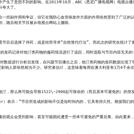
产生了意想不到的影响。在2013年10月，ABC（悉尼广播电视网）电视台
夸大了。

在一些副作用和争议，但它在预防心血管病发作方面的作用依然受到了广泛的
，随后相关节目被从电视台网站上撤除。

节目后选择了停药，或是转而寻求“自然替代疗法”。而此次的研究在统计了更
Scheme）的发药记录对他汀类药物的服药情况进行了追踪，同时选取与节目内容无关
数据。在对数据进行分析后发现，在问题节目播出之后，他汀类药物的发药数据出
，受影响人群依然相当不少。研究者估计，这意味着每周在澳大利亚有1万4千
，那么将可能会导致1522\~2900起可致命的（而且原本可避免的）的突发
affer）表示：“节目所造成的影响不仅是短时间内的，它具有持久性。根据我
量的观众会受到影响，甚至可能因此遭受一些本可避免的严重后果。由此看来，