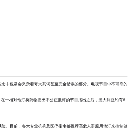
理念中也常会夹杂着夸大其词甚至完全错误的部分。电视节目中不可靠的
究指出，在一档对他汀类药物提出不公正批评的节目播出之后，澳大利亚约有6
风险。目前，各大专业机构及医疗指南都推荐高危人群服用他汀来控制健