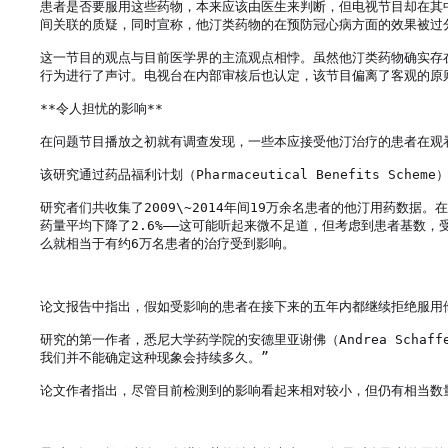
患者是否要服用这些药物，本来应该由医生来判断，但电视节目却在其中
间关联的质疑，同时宣称，他汀类药物的在预防冠心病方面的效果被过分
这一节目的观点与目前医学界的主流观点相悖。虽然他汀类药物确实存
行为进行了声讨。电视台在内部审核后也认定，该节目偏离了客观的原则
**令人担忧的影响**

在问题节目播放之初就有调查发现，一些本应接受他汀治疗的患者在观看
该研究通过药品福利计划（Pharmaceutical Benefits 
研究者们共收集了2009\~2014年间19万余名患者的他汀用药
药量平均下降了2.6%——这可能听起来微不足道，但考虑到患者基数
么就相当于有约6万名患者的治疗受到影响。

论文报告中指出，假如受影响的患者在接下来的五年内都继续拒绝服用他汀
研究的第一作者，悉尼大学药学院的安德里亚谢佛（Andrea Sch
我们并不能确定这种现象会持续多久。”

论文作者指出，尽管目前检测到的影响看起来相对较小，但仍有相当数