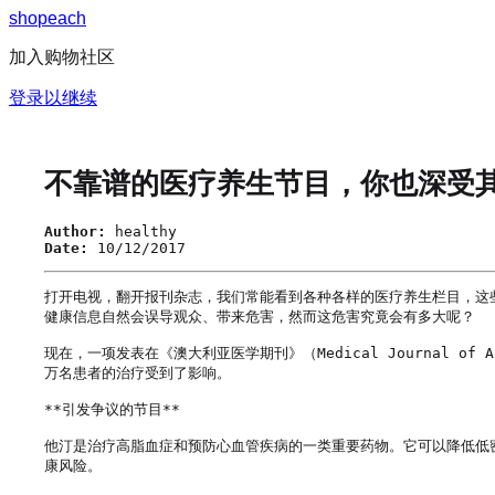
s
h
o
p
e
a
c
h
加入购物社区
登录以继续
不靠谱的医疗养生节目，你也深受
Author:
healthy
Date:
10/12/2017
打开电视，翻开报刊杂志，我们常能看到各种各样的医疗养生栏目，这
健康信息自然会误导观众、带来危害，然而这危害究竟会有多大呢？ 

现在，一项发表在《澳大利亚医学期刊》（Medical Journal 
万名患者的治疗受到了影响。

**引发争议的节目**

他汀是治疗高脂血症和预防心血管疾病的一类重要药物。它可以降低低
康风险。
