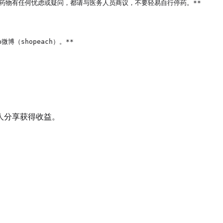
药物有任何忧虑或疑问，都请与医务人员商议，不要轻易自行停药。**

微博（shopeach）。**

人分享获得收益。