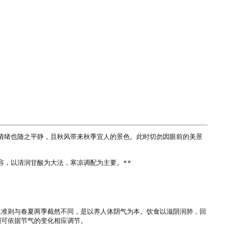
的情绪也随之平静，且秋风带来秋季宜人的景色。此时切勿因眼前的美景
，以清润甘酸为大法，寒凉调配为主要。**

生准则与春夏两季截然不同，是以养人体阴气为本。饮食以滋阴润肺，回
可依据节气的变化相应调节。
