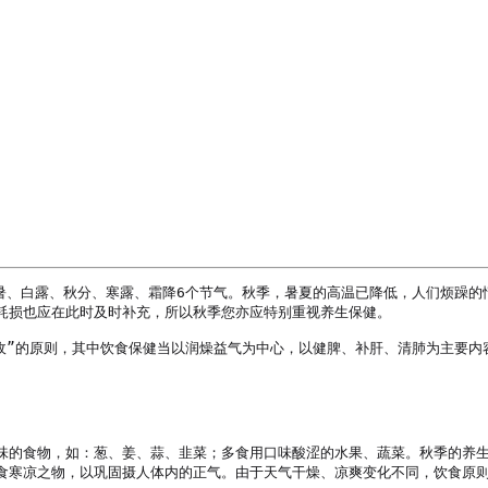
处暑、白露、秋分、寒露、霜降6个节气。秋季，暑夏的高温已降低，人们烦躁
耗损也应在此时及时补充，所以秋季您亦应特别重视养生保健。

收”的原则，其中饮食保健当以润燥益气为中心，以健脾、补肝、清肺为主要内容
味的食物，如：葱、姜、蒜、韭菜；多食用口味酸涩的水果、蔬菜。秋季的养
食寒凉之物，以巩固摄人体内的正气。由于天气干燥、凉爽变化不同，饮食原则