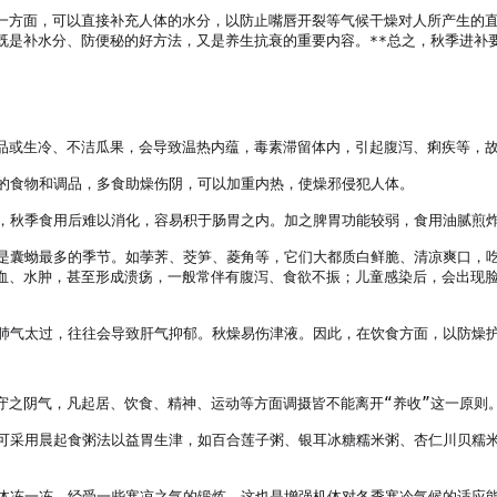
一方面，可以直接补充人体的水分，以防止嘴唇开裂等气候干燥对人所产生的
是补水分、防便秘的好方法，又是养生抗衰的重要内容。**总之，秋季进补要
或生冷、不洁瓜果，会导致温热内蕴，毒素滞留体内，引起腹泻、痢疾等，故有
辣的食物和调品，多食助燥伤阴，可以加重内热，使燥邪侵犯人体。

物，秋季食用后难以消化，容易积于肠胃之内。加之脾胃功能较弱，食用油腻煎
也是囊蚴最多的季节。如荸荠、茭笋、菱角等，它们大都质白鲜脆、清凉爽口，
血、水肿，甚至形成溃疡，一般常伴有腹泻、食欲不振；儿童感染后，会出现
果肺气太过，往往会导致肝气抑郁。秋燥易伤津液。因此，在饮食方面，以防燥护
之阴气，凡起居、饮食、精神、运动等方面调摄皆不能离开“养收”这一原则。
，可采用晨起食粥法以益胃生津，如百合莲子粥、银耳冰糖糯米粥、杏仁川贝糯
机体冻一冻，经受一些寒凉之气的锻炼，这也是增强机体对冬季寒冷气候的适应