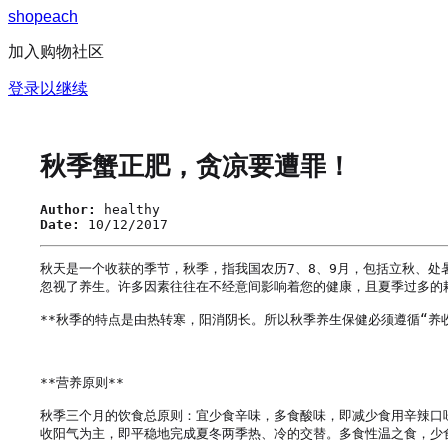
s
h
o
p
e
a
c
h
加入购物社区
登录以继续
秋季蟹正肥，贪凉要遭罪！
Author:
healthy
Date:
10/12/2017
秋天是一个收获的季节，秋季，指我国农历7、8、9月，包括立秋、
忽视了养生。许多因素往往在不经意间影响着您的健康，且夏季过多的
**秋季的特点是由热转寒，阳消阴长。所以秋季养生保健必须遵循“养
**营养原则**

秋季三个月的饮食总原则：宜少食辛味，多食酸味，即减少食用辛辣口
收阳气为主，即平稳地完成夏冬两季热、冷的交替。多食性温之食，少