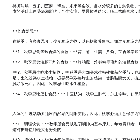
补肺润燥，要多用芝麻、蜂蜜、水果等柔软、含水分较多的甘润食物。
虚的基础上再受燥邪影响，产生疾病。早晨饮淡盐水，晚上饮蜂蜜水，既
**饮食禁忌**

在秋季，宜多食温食，少食寒凉之物，以保护颐养胃气。如过食寒凉之品
**1、秋季忌食辛热香燥的食物：**蒜、葱、生姜、八角、茴香等辛
**2、秋季忌食油腻煎炸的食物：**炸鸡腿、炸鹌鹑等煎炸的油腻食
**3、秋季忌生吃水生植物：**秋季是大部分水生植物收获的季节，
是，生吃这类水生植物，极容易导致姜片虫的感染，使肠黏膜发炎、出
脱导致死亡。因此，秋季忌生吃水生植物。

**4、秋季忌吃肥甘食品：**中医认为，秋季主肺气，肺主辛味。如
人体的生理活动要适应自然界的阴阳变化，因此，秋季必须注意保养内守
**1、调理饮食：**秋季膳食要以滋阴润肺为基本原则。年老胃弱者
这对护肝益肺是大有好处的。

**2、增强体力：**秋天气候渐冷，衣服不可一下增加过多，有意让