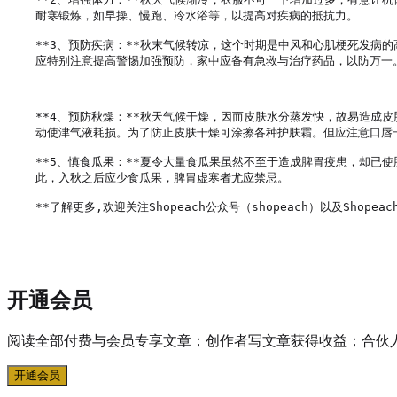
耐寒锻炼，如早操、慢跑、冷水浴等，以提高对疾病的抵抗力。

**3、预防疾病：**秋末气候转凉，这个时期是中风和心肌梗死发病
应特别注意提高警惕加强预防，家中应备有急救与治疗药品，以防万一。
**4、预防秋燥：**秋天气候干燥，因而皮肤水分蒸发快，故易造成
动使津气液耗损。为了防止皮肤干燥可涂擦各种护肤霜。但应注意口唇
**5、慎食瓜果：**夏令大量食瓜果虽然不至于造成脾胃疫患，却已
此，入秋之后应少食瓜果，脾胃虚寒者尤应禁忌。

**了解更多,欢迎关注Shopeach公众号（shopeach）以及Shopeach
开通会员
阅读全部付费与会员专享文章；创作者写文章获得收益；合伙
开通会员