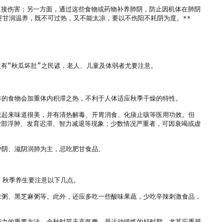
直接伤害；另一方面，通过这些食物或药物补养肺阴，防止因机体在肺阴
甘润温养，既不可过热，又不能太凉，要以不伤阳不耗阴为度。**

“秋瓜坏肚”之民谚，老人、儿童及体弱者尤要注意。

炸的食物会加重体内积滞之热，不利于人体适应秋季干燥的特性。

吃起来味道很美，并有清热解毒、开胃消食、化痰止咳等医用功效。但
脸部浮肿、发育迟滞、智力减退等现象；少数情况严重者，可因衰竭或虚
阴、滋阴润肺为主，忌吃肥甘食品。

秋季养生要注意以下几点。

米粥、黑芝麻粥等。此外，还应多吃一些酸味果蔬，少吃辛辣刺激食品，
能力的重要方法。金秋时节天高气爽，是运动锻炼的好时期，尤其应重视