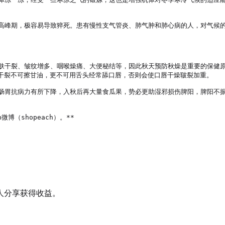
的高峰期，极容易导致猝死。患有慢性支气管炎、肺气肿和肺心病的人，对气候


皮肤干裂、皱纹增多、咽喉燥痛、大便秘结等，因此秋天预防秋燥是重要的保健
干裂不可擦甘油，更不可用舌头经常舔口唇，否则会使口唇干燥皲裂加重。

使肠胃抗病力有所下降，入秋后再大量食瓜果，势必更助湿邪损伤脾阳，脾阳不
微博（shopeach）。**

人分享获得收益。