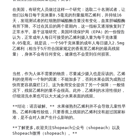
在美国，有研究人员做过这样一个研究：选取二十名测试者，让
他们以每日每千克体重0.5毫克的剂量服用乙烯利，并持续16
天，发现测试者的红细胞胆碱酯酶含量没有变化，血浆胆碱酯酶
有所下降。不过在其后的两个星期内，这一指标又逐渐恢复到了
正常水平。基于这项研究，美国环境保护局（EPA）的一份报告
认为，正常成年人每日可接受的乙烯利摄入量为每千克体重
0.05毫克。就是说，一个50千克体重的成年人每日摄入2.5mg
乙烯利（相当于5斤符合国家规定的香蕉里乙烯利的最高残留
量），身体不会有任何变化，健康也不会受到任何损害。

当然，作为人体不需要的物质，尽量减少摄入也是应该的。乙烯
利的使用有一个制约因素：不能加多了，否则水果会因为成熟过
快而更容易腐烂[2]。这为食用安全提供了另一个保障：一般情
况下，残留乙烯利的量不会很高。此外，乙烯利的水溶性很好，
仔细清洗水果也可以大大减少水果表面的残留。

**结论：谣言破解。** 水果催熟剂乙烯利并不会导致儿童性早
熟。乙烯利毒性较低，只要香蕉上残留的乙烯利没有超过国家标
准，是不会对人体产生什么影响的。

**了解更多,欢迎关注Shopeach公众号（shopeach）以及
Shopeach微博（shopeach）。**
