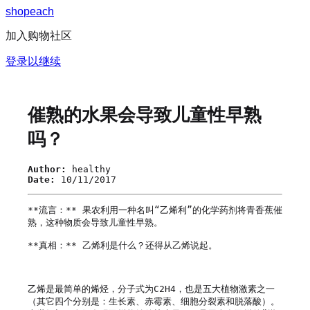
s
h
o
p
e
a
c
h
加入购物社区
登录以继续
催熟的水果会导致儿童性早熟
吗？
Author:
healthy
Date:
10/11/2017
**流言：** 果农利用一种名叫“乙烯利”的化学药剂将青香蕉催
熟，这种物质会导致儿童性早熟。

**真相：** 乙烯利是什么？还得从乙烯说起。

乙烯是最简单的烯烃，分子式为C2H4，也是五大植物激素之一
（其它四个分别是：生长素、赤霉素、细胞分裂素和脱落酸）。