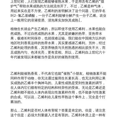
上世纪初，人们发现乙烯能够催熟水果，于是用含有乙烯的“煤
炉气”帮助水果成熟的方法就流传开了。不过，乙烯是种气体，
用起来实在是不方便。乙烯利的发明解决了这个问题，它的学名
叫2-氯乙基磷酸，一分子乙烯利能够分解产生一分子乙烯。农业
上一般用它的溶液喷洒、浸泡果实加快其成熟[。

植物生长就会产生乙烯的，所以即使不使用乙烯利，水果也能自
然成熟。不过自然成熟的水果，尤其是娇嫩的热带、亚热带水
果，极难长时间保存，也就很难运输。我们能在中国南方以外的
地区吃到香蕉这样的热带水果，其实要感谢乙烯利。另外，经过
乙烯利处理的香蕉，其营养物质与天然熟透的相比损失不大，而
且成熟均匀、色泽光亮，更有卖相。所以，乙烯利自上世纪六十
年代被发现以来都被当作是良好的催熟剂使用。

乙烯利能催熟香蕉，不代表它也能“催熟”小朋友。植物激素不能
同样作用于动物，你无法通过服用生长素长高，也无法利用让果
实成熟的乙烯丰个胸神马的。儿童性成熟是受到性激素的调节，
在人体内它们都有特定的结构和特异性的受体。无论是乙烯还是
乙烯利都不能在人体内表现出性激素样作用，也不能参与性激素
的合成。可以说，乙烯利在儿童性早熟这个事件上，完全是个打
酱油的。

那么，乙烯利是否对人体有害呢？答案是肯定的。但是，请注意
这个但是：必须大剂量摄入才是有害的。乙烯利本质上是一种有