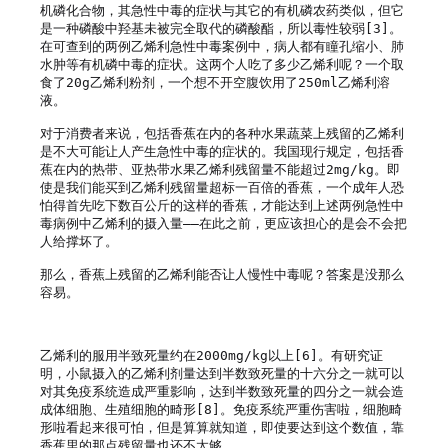
机磷化合物，其急性中毒的症状与其它的有机磷农药类似，但它
是一种磷酸中羟基未被完全取代的磷酸酯，所以毒性较弱[3]。
在可查到的两例乙烯利急性中毒案例中，病人都有瞳孔缩小、肺
水肿等有机磷中毒的症状。这两个人吃了多少乙烯利呢？一个取
食了20g乙烯利粉剂，一个想不开空腹饮用了250ml乙烯利溶
液。

对于消费者来说，包括香蕉在内的各种水果蔬菜上残留的乙烯利
是不大可能让人产生急性中毒的症状的。我国现行规定，包括香
蕉在内的热带、亚热带水果乙烯利残留量不能超过2mg/kg。即
使是我们能买到乙烯利残留量超标一百倍的香蕉，一个成年人恐
怕得首先吃下数百公斤的这样的香蕉，才能达到上述两例急性中
毒病例中乙烯利的摄入量——在此之前，更应该担心的是会不会把
人给撑坏了。

那么，香蕉上残留的乙烯利能否让人慢性中毒呢？答案是没那么
容易。

乙烯利的服用半致死量约在2000mg/kg以上[6]。有研究证
明，小鼠摄入的乙烯利剂量达到半数致死量的十六分之一就可以
对其免疫系统造成严重影响，达到半数致死量的四分之一就会造
成体细胞、生殖细胞的畸形[8]。免疫系统严重伤害啦，细胞畸
形啦看起来很可怕，但是算算就知道，即使要达到这个数值，靠
香蕉里的那点残留量也还不太够。
