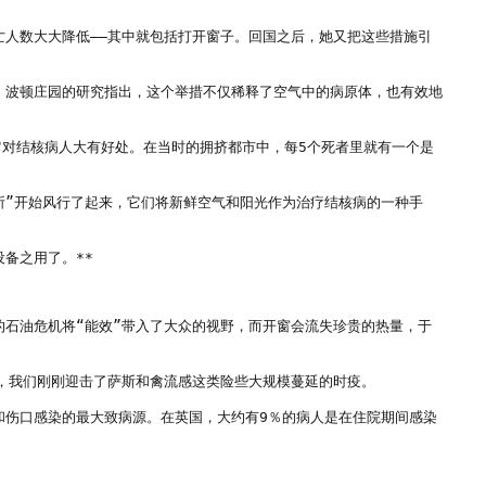
亡人数大大降低——其中就包括打开窗子。回国之后，她又把这些措施引
。波顿庄园的研究指出，这个举措不仅稀释了空气中的病原体，也有效地
对结核病人大有好处。在当时的拥挤都市中，每5个死者里就有一个是
所”开始风行了起来，它们将新鲜空气和阳光作为治疗结核病的一种手
之用了。**

的石油危机将“能效”带入了大众的视野，而开窗会流失珍贵的热量，于
，我们刚刚迎击了萨斯和禽流感这类险些大规模蔓延的时疫。

和伤口感染的最大致病源。在英国，大约有9％的病人是在住院期间感染