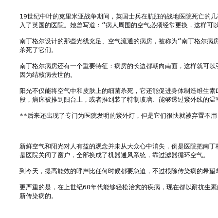
19世纪中叶的克里米亚战争期间，英国士兵在肮脏的战地医院死亡的
入了英国的医院。她曾写道：“病人周围的空气必须经常更换，这样可以
南丁格尔设计的那些光线充足、空气流通的病房，被称为“南丁格尔病
杀死了它们。

南丁格尔病房还有一个重要特征：病房的长边都朝向南面，这样就可以
因为结核病去世的。

阳光不仅能将空气中和皮肤上的细菌杀死，它还能促进身体制造维生素
段，病床被推到阳台上，或者推到装了特制玻璃、能够透过紫外线的温室
**后来还出现了专门为医院发明的紫外灯，但是它们很快就被弃置不用
新鲜空气和阳光对人有益的观念并未从大众心中消失，倒是医院把南丁
是医院关闭了窗户，全部换成了机器通风系统，靠过滤器循环空气。

到今天，提高能效的呼声比任何时候都要急迫，不过根除传染病的希望却
更严重的是，在上世纪60年代能够轻松治愈的疾病，现在都以耐抗生
新传染病的。
