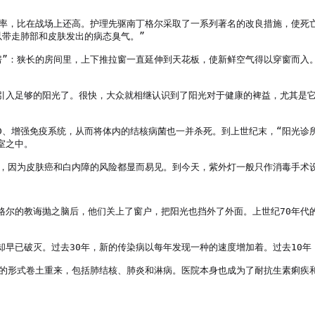
几率，比在战场上还高。护理先驱南丁格尔采取了一系列著名的改良措施，使死
带走肺部和皮肤发出的病态臭气。”

房”：狭长的房间里，上下推拉窗一直延伸到天花板，使新鲜空气得以穿窗而入
引入足够的阳光了。很快，大众就相继认识到了阳光对于健康的裨益，尤其是它
D、增强免疫系统，从而将体内的结核病菌也一并杀死。到上世纪末，“阳光诊
之中。

，因为皮肤癌和白内障的风险都显而易见。到今天，紫外灯一般只作消毒手术设备
格尔的教诲抛之脑后，他们关上了窗户，把阳光也挡外了外面。上世纪70年代
早已破灭。过去30年，新的传染病以每年发现一种的速度增加着。过去10年
素的形式卷土重来，包括肺结核、肺炎和淋病。医院本身也成为了耐抗生素痢疾