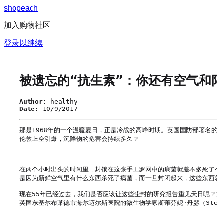
s
h
o
p
e
a
c
h
加入购物社区
登录以继续
被遗忘的“抗生素”：你还有空气和
Author:
healthy
Date:
10/9/2017
那是1968年的一个温暖夏日，正是冷战的高峰时期。英国国防部著
伦敦上空引爆，沉降物的危害会持续多久？

在两个小时出头的时间里，封锁在这张手工罗网中的病菌就差不多死了
是因为新鲜空气里有什么东西杀死了病菌，而一旦封闭起来，这些东西就
现在55年已经过去，我们是否应该让这些尘封的研究报告重见天日呢
英国东基尔布莱德市海尔迈尔斯医院的微生物学家斯蒂芬妮·丹瑟（Step