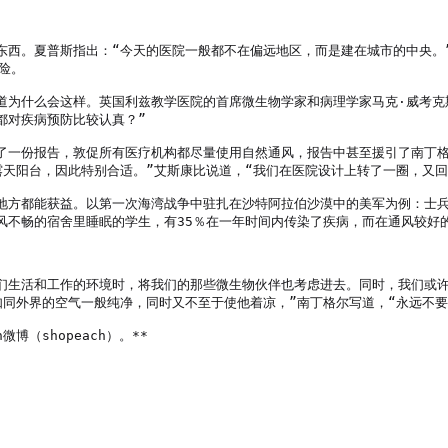
东西。夏普斯指出：“今天的医院一般都不在偏远地区，而是建在城市的中央。
。

什么会这样。英国利兹教学医院的首席微生物学家和病理学家马克·威考克斯（M
对疾病预防比较认真？”

了一份报告，敦促所有医疗机构都尽量使用自然通风，报告中甚至援引了南丁
天阳台，因此特别合适。”艾斯康比说道，“我们在医院设计上转了一圈，又回到
地方都能获益。以第一次海湾战争中驻扎在沙特阿拉伯沙漠中的美军为例：士
不畅的宿舍里睡眠的学生，有35％在一年时间内传染了疾病，而在通风较好的
们生活和工作的环境时，将我们的那些微生物伙伴也考虑进去。同时，我们或
同外界的空气一般纯净，同时又不至于使他着凉，”南丁格尔写道，“永远不要害
微博（shopeach）。**
