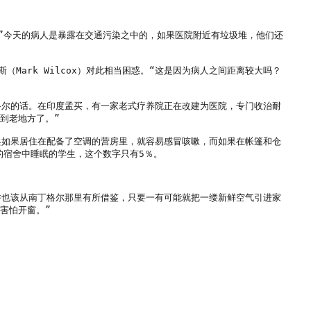
”今天的病人是暴露在交通污染之中的，如果医院附近有垃圾堆，他们还
ark Wilcox）对此相当困惑。“这是因为病人之间距离较大吗？
格尔的话。在印度孟买，有一家老式疗养院正在改建为医院，专门收治耐
老地方了。”

兵如果居住在配备了空调的营房里，就容易感冒咳嗽，而如果在帐篷和仓
宿舍中睡眠的学生，这个数字只有5％。

许也该从南丁格尔那里有所借鉴，只要一有可能就把一缕新鲜空气引进家
怕开窗。”
