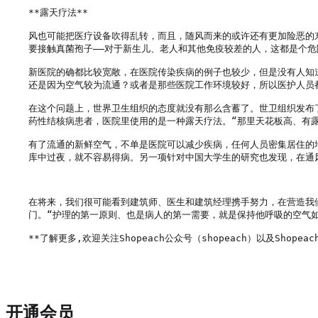
**露天疗法**

风也可能把医疗设备吹得乱转，而且，随风而来的或许还有更加险恶的
要接触真菌孢子——对于新生儿、老人和其他免疫较差的人，这都是个危险
新医院的确都比较宽敞，在医院传染疾病的例子也较少，但是没有人知道为
还是因为空气较为流通？或者是那些医院工作环境较好，所以医护人员都
在这个问题上，世界卫生组织的态度就没有那么含蓄了。世卫组织发布
药性结核病患者，医院里使用的是一种露天疗法。“那里天花板高、有露
有了流通的新鲜空气，不单是医院可以减少疾病，任何人员密集居住的
库中过夜，就不容易得病。另一项针对中国大学生的研究也发现，在通风
在将来，我们很可能看到建筑师、医生和建筑经理携手努力，在营造我
门。“护理的第一原则、也是病人的第一需要，就是保持他呼吸的空气如
**了解更多,欢迎关注Shopeach公众号（shopeach）以及Shopeach
开通会员