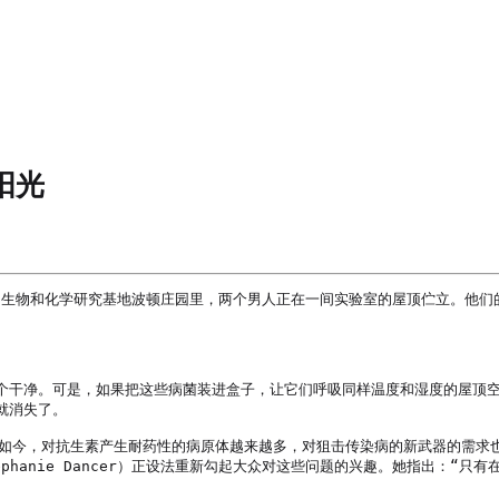
阳光
名的生物和化学研究基地波顿庄园里，两个男人正在一间实验室的屋顶伫立。他
个干净。可是，如果把这些病菌装进盒子，让它们呼吸同样温度和湿度的屋顶
消失了。

？如今，对抗生素产生耐药性的病原体越来越多，对狙击传染病的新武器的需求
hanie Dancer）正设法重新勾起大众对这些问题的兴趣。她指出：“只