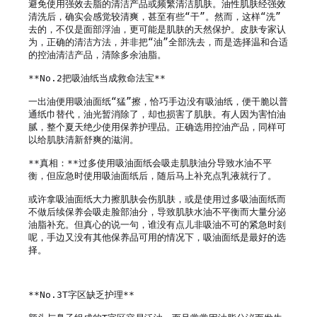
避免使用强效去脂的清洁产品或频繁清洁肌肤。油性肌肤经强效
清洗后，确实会感觉较清爽，甚至有些“干”。然而，这样“洗”
去的，不仅是面部浮油，更可能是肌肤的天然保护。皮肤专家认
为，正确的清洁方法，并非把“油”全部洗去，而是选择温和合适
的控油清洁产品，清除多余油脂。

**No.2把吸油纸当成救命法宝**

一出油便用吸油面纸“猛”擦，恰巧手边没有吸油纸，便干脆以普
通纸巾替代，油光暂消除了，却也损害了肌肤。有人因为害怕油
腻，整个夏天绝少使用保养护理品。正确选用控油产品，同样可
以给肌肤清新舒爽的滋润。

**真相：**过多使用吸油面纸会吸走肌肤油分导致水油不平
衡，但应急时使用吸油面纸后，随后马上补充点乳液就行了。

或许拿吸油面纸大力擦肌肤会伤肌肤，或是使用过多吸油面纸而
不做后续保养会吸走脸部油分，导致肌肤水油不平衡而大量分泌
油脂补充。但真心的说一句，谁没有点儿非吸油不可的紧急时刻
呢，手边又没有其他保养品可用的情况下，吸油面纸是最好的选
择。

**No.3T字区缺乏护理**
