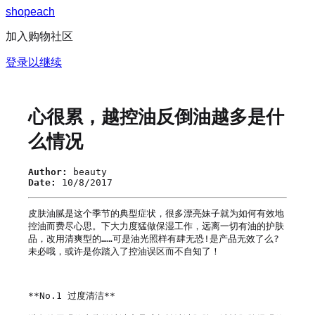
s
h
o
p
e
a
c
h
加入购物社区
登录以继续
心很累，越控油反倒油越多是什
么情况
Author:
beauty
Date:
10/8/2017
皮肤油腻是这个季节的典型症状，很多漂亮妹子就为如何有效地
控油而费尽心思。下大力度猛做保湿工作，远离一切有油的护肤
品，改用清爽型的……可是油光照样有肆无恐!是产品无效了么?
未必哦，或许是你踏入了控油误区而不自知了！

**No.1 过度清洁**
