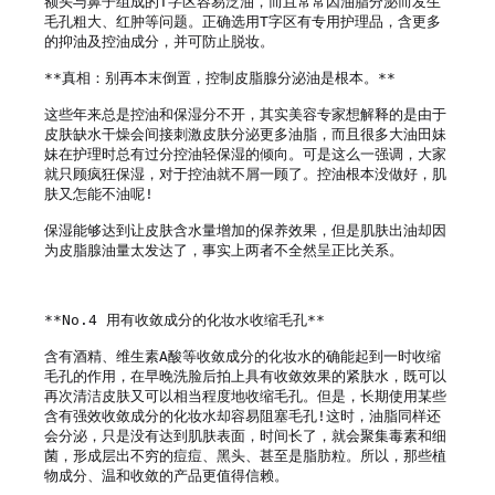
额头与鼻子组成的T字区容易泛油，而且常常因油脂分泌而发生
毛孔粗大、红肿等问题。正确选用T字区有专用护理品，含更多
的抑油及控油成分，并可防止脱妆。

**真相：别再本末倒置，控制皮脂腺分泌油是根本。**

这些年来总是控油和保湿分不开，其实美容专家想解释的是由于
皮肤缺水干燥会间接刺激皮肤分泌更多油脂，而且很多大油田妹
妹在护理时总有过分控油轻保湿的倾向。可是这么一强调，大家
就只顾疯狂保湿，对于控油就不屑一顾了。控油根本没做好，肌
肤又怎能不油呢!

保湿能够达到让皮肤含水量增加的保养效果，但是肌肤出油却因
为皮脂腺油量太发达了，事实上两者不全然呈正比关系。

**No.4 用有收敛成分的化妆水收缩毛孔**

含有酒精、维生素A酸等收敛成分的化妆水的确能起到一时收缩
毛孔的作用，在早晚洗脸后拍上具有收敛效果的紧肤水，既可以
再次清洁皮肤又可以相当程度地收缩毛孔。但是，长期使用某些
含有强效收敛成分的化妆水却容易阻塞毛孔!这时，油脂同样还
会分泌，只是没有达到肌肤表面，时间长了，就会聚集毒素和细
菌，形成层出不穷的痘痘、黑头、甚至是脂肪粒。所以，那些植
物成分、温和收敛的产品更值得信赖。
