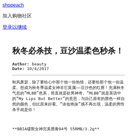
s
h
o
p
e
a
c
h
加入购物社区
登录以继续
秋冬必杀技，豆沙温柔色秒杀！
Author:
beauty
Date:
10/4/2017
秋风萧瑟，除了要给心中那个他一份热情，还要给那个他一份温
柔。想成为秋冬季温柔女神非它莫属——豆沙色的红唇！充满秋冬
气息的”MLBB”色系，简直就是砍男神奇。“MLBB”就是英语中
的“My Lips But Better”的意思，与自己原有的唇色一样自
然的颜色，但比原来好看。“浓妆艳抹”感不再出现，温柔的男性
杀手就是你！

**BBIA缪斯女神完美唇膏04号 55RMB/3.2g**
