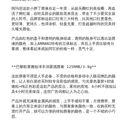
阿玛尼这款小胖丁唇液在近一年里，从娱乐圈红到美妆圈，再血
洗了网红届，在吃瓜群众的眼前晃来晃去，带走了不少爱买女孩
的人民币。品牌宣称这款口红有三大特色，比其他口红更显色、
更轻薄、更持久，色泽浓郁、轻盈无重、打造超越时尚的完美持
久哑光唇妆。

产品由红色的盖子和透明的瓶身组成，透明的瓶身可以透出染唇
液的颜色，加上ARMANI特有的立体标志，而且上手质比较有分
量感，整体看起来就如同它的价格一样，贵气十足。

**巴黎欧莱雅纷泽丰润雾感唇膏 125RMB/3.9g**

这款唇膏可谓是人手必备，不贵的价格和多得令人眼花缭乱的颜
色，让人有白菜价买到转专业彩妆的感觉。匀光显色凝胶+丝绒
微粒+纯正色彩是这款产品的卖点，雾丝的质地、6小时不脱妆以
及4小时完美保湿，这些广告词都让人为之心动。

产品外观充满着金属风的感觉，上手手感却不重，方便携带。唇
膏上的方形立体设计的颜色，与唇膏膏体颜色一致，在购买时无
需打开产品，就可以方便的得知唇膏的颜色，是一个不错的小巧
思。
