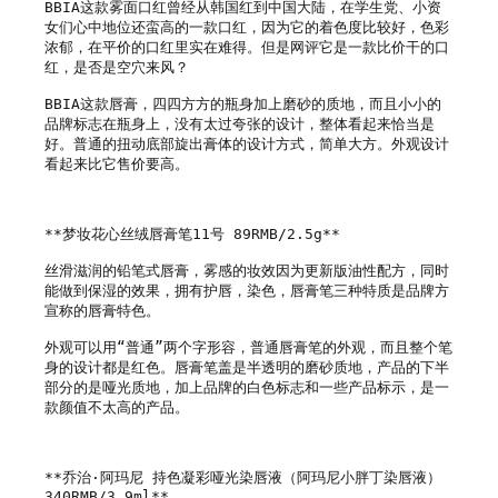
BBIA这款雾面口红曾经从韩国红到中国大陆，在学生党、小资
女们心中地位还蛮高的一款口红，因为它的着色度比较好，色彩
浓郁，在平价的口红里实在难得。但是网评它是一款比价干的口
红，是否是空穴来风？

BBIA这款唇膏，四四方方的瓶身加上磨砂的质地，而且小小的
品牌标志在瓶身上，没有太过夸张的设计，整体看起来恰当是
好。普通的扭动底部旋出膏体的设计方式，简单大方。外观设计
看起来比它售价要高。  

**梦妆花心丝绒唇膏笔11号 89RMB/2.5g**

丝滑滋润的铅笔式唇膏，雾感的妆效因为更新版油性配方，同时
能做到保湿的效果，拥有护唇，染色，唇膏笔三种特质是品牌方
宣称的唇膏特色。

外观可以用“普通”两个字形容，普通唇膏笔的外观，而且整个笔
身的设计都是红色。唇膏笔盖是半透明的磨砂质地，产品的下半
部分的是哑光质地，加上品牌的白色标志和一些产品标示，是一
款颜值不太高的产品。

**乔治·阿玛尼 持色凝彩哑光染唇液（阿玛尼小胖丁染唇液）
340RMB/3.9ml**
