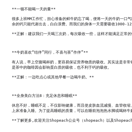
**一顿不能喝一天的量**

很多上班MM工作忙，担心准备的鲜牛奶忘了喝，便将一天的牛奶一口气
余的钙只能代谢出去，白白浪费。而我们的身体一天需要吸收1000-12
**正解：建议我们一天喝三次奶，每次吸收一些，这样才能满足正常的钙
**牛奶喜欢“结伴”同行，不喜与茶“作伴”**

有人说，早上空腹喝杯奶，更容易保证营养物质的吸收。其实这是非常
是茶中的咖啡因会影响蛋白质的吸收，也不利于钙的吸收。

**正解：一边吃点心或其他早餐一边喝牛奶。**

**全身美白方法8：充足休息和睡眠**

休息不好，睡眠不足，不仅影响健康，而且使皮肤血流减慢、血管收缩
上床准备入睡。为了提高睡眠的质量，可以在睡前泡泡热水脚或喝杯牛奶
**了解更多,欢迎关注Shopeach公众号（shopeach）以及Shopeach