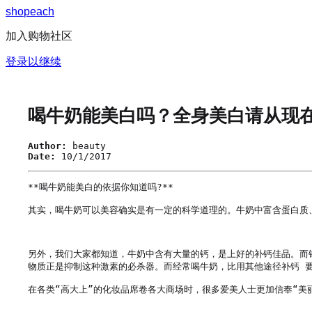
s
h
o
p
e
a
c
h
加入购物社区
登录以继续
喝牛奶能美白吗？全身美白请从现
Author:
beauty
Date:
10/1/2017
**喝牛奶能美白的依据你知道吗?**

其实，喝牛奶可以美容确实是有一定的科学道理的。牛奶中富含蛋白质
另外，我们大家都知道，牛奶中含有大量的钙，是上好的补钙佳品。而钙
物质正是抑制这种激素的必杀器。而经常喝牛奶，比用其他途径补钙 要
在各类“高大上”的化妆品席卷各大商场时，很多爱美人士更加信奉“美