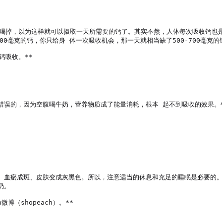
喝掉，以为这样就可以摄取一天所需要的钙了。其实不然，人体每次吸收钙也是有
00毫克的钙，你只给身 体一次吸收机会，那一天就相当缺了500-700毫克的钙
吸收。**

错误的，因为空腹喝牛奶，营养物质成了能量消耗，根本 起不到吸收的效果。
、血瘀成斑、皮肤变成灰黑色。所以，注意适当的休息和充足的睡眠是必要的。
。

微博（shopeach）。**
