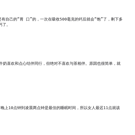
自己的“胃 口”的，一次在吸收500毫克的钙后就会“饱”了，剩下多
了。

牛奶喜欢和点心结伴同行，但绝对不喜欢与茶相伴。原因也很简单，就
晚上10点钟到凌晨两点钟是最佳的睡眠时间，所以女人最迟11点就该