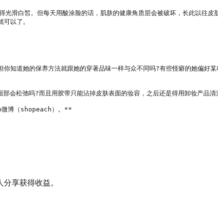
变得光滑白皙。但每天用酸涂脸的话，肌肤的健康角质层会被破坏，长此以往皮
可以了。

意外，但你知道她的保养方法就跟她的穿著品味一样与众不同吗?有些怪癖的她偏
心面部会松弛吗?而且用胶带只能沾掉皮肤表面的妆容，之后还是得用卸妆产品清洗
微博（shopeach）。**

人分享获得收益。