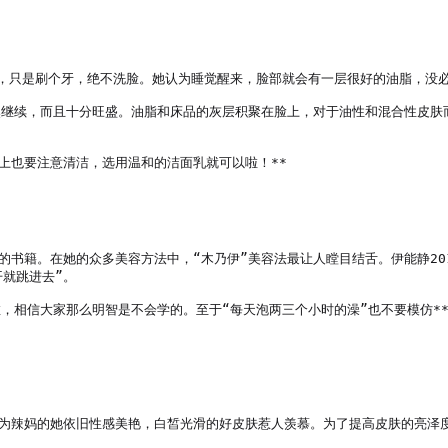
门，只是刷个牙，绝不洗脸。她认为睡觉醒来，脸部就会有一层很好的油脂，没
依然继续，而且十分旺盛。油脂和床品的灰层积聚在脸上，对于油性和混合性皮
上也要注意清洁，选用温和的洁面乳就可以啦！**

的书籍。在她的众多美容方法中，“木乃伊”美容法最让人瞠目结舌。伊能静2
就跳进去”。

啦，相信大家那么明智是不会学的。至于“每天泡两三个小时的澡”也不要模仿*
级为辣妈的她依旧性感美艳，白皙光滑的好皮肤惹人羡慕。为了提高皮肤的亮泽