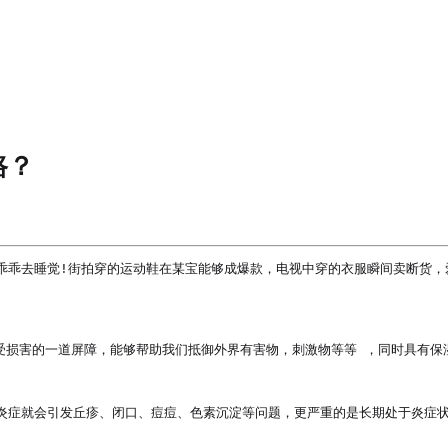
路？
乖乖去睡觉!街拍穿的运动鞋在某宝能够成爆款，电视中穿的衣服瞬间卖断货，
受损害的一道屏障，能够帮助我们抵御外界有害物，刺激物等等 ，同时具有保
炎症就会引发丘疹、闭口、痘痘、色素沉淀等问题，更严重的是长期处于炎症