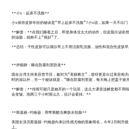
**小s：起床不洗脸**

小s保持皮肤年轻的秘诀是“早上起床不洗脸”?小s说，如果一天不出
**解套：**在我们睡着之后，即使身体没太大的动作，但皮脂分泌
的油脂，就称不上“很好”了。

**总结：干性皮肤可以偶尔早上不用洁面乳洗脸，油性和混合性皮肤早
**伊能静：睡在防腐剂里防老**

因在台湾主持美容类节目，被封为“美丽教主”，曾经更是出过美容相关
时的澡以外，另一个秘诀就是，“睡在防腐剂里面，每天晚上把盖子掀开
**解套：**传闻可能只是她开的一个玩笑，这点大课堂连解套都不用
会变皱。泡两三个小时那么久，估计会晕掉。**

**斯嘉丽·约翰逊：用苹果醋当爽肤水拍脸**

美国女演员斯嘉丽·约翰逊向来以性感尤物的形象闻名，今年2月刚升
上。
