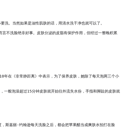
必要洗。当然如果是油性肌肤的话，用清水洗干净也就可以了。

肤而言不洗脸绝非好事。皮肤分泌的皮脂有保护作用，但经过一整晚积累
010年在《非常静距离》中表示，为了保养皮肤，她除了每天泡两三个小
*，一般泡澡超过15分钟皮肤就开始往外流失水份，手指和脚趾的皮肤就
度，斯嘉丽·约翰逊每天洗脸之后，都会把苹果醋当成爽肤水拍打在脸