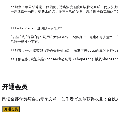
**解套：苹果醋算是一种果酸，适当浓度的酸可以软化角质，使皮肤
一定就适合自己。爽肤水的话，按照自己的肤质、需求进行购买和使用就
**Lady Gaga：透明胶带卸妆**

“古怪”或“奇异”两个词用在女神Lady Gaga身上一点也不令人
毛沒全部被扯下來。

**解套：**用胶带卸妆势必会拉扯面部，长期下来gaga你真的不担
**了解更多,欢迎关注Shopeach公众号（shopeach）以及Shopeach
开通会员
阅读全部付费与会员专享文章；创作者写文章获得收益；合伙
开通会员