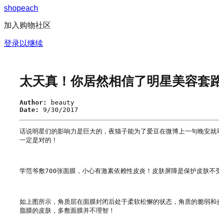
s
h
o
p
e
a
c
h
加入购物社区
登录以继续
太天真！你居然相信了明星美容套
Author:
beauty
Date:
9/30/2017
话说明星们的影响力是巨大的，夜猫子能为了爱豆在微博上一句晚安就
一定是对的！

学范爷敷700张面膜，小心有激素依赖性皮炎！皮肤屏障是保护皮肤不
如上图所示，角质层在面膜封闭后处于柔软松懈的状态，角质的脆弱和
脂膜的皮肤，多敷面膜并不理智！
