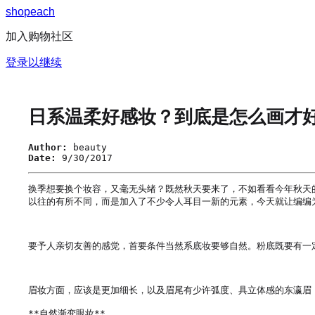
s
h
o
p
e
a
c
h
加入购物社区
登录以继续
日系温柔好感妆？到底是怎么画才
Author:
beauty
Date:
9/30/2017
换季想要换个妆容，又毫无头绪？既然秋天要来了，不如看看今年秋天
以往的有所不同，而是加入了不少令人耳目一新的元素，今天就让编编为大
要予人亲切友善的感觉，首要条件当然系底妆要够自然。粉底既要有一
眉妆方面，应该是更加细长，以及眉尾有少许弧度、具立体感的东瀛眉，
**自然渐变眼妆**
