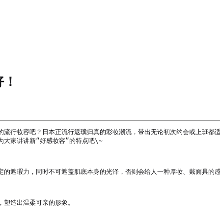
好！
的流行妆容吧？日本正流行返璞归真的彩妆潮流，带出无论初次约会或上班都适
家讲讲新“好感妆容”的特点吧\~

定的遮瑕力，同时不可遮盖肌底本身的光泽，否则会给人一种厚妆、戴面具的感
塑造出温柔可亲的形象。
