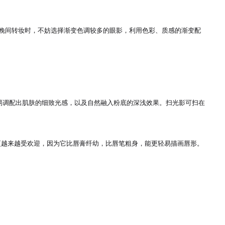
晚间转妆时，不妨选择渐变色调较多的眼影，利用色彩、质感的渐变配
易调配出肌肤的细致光感，以及自然融入粉底的深浅效果。扫光影可扫在
越来越受欢迎，因为它比唇膏纤幼，比唇笔粗身，能更轻易描画唇形。
