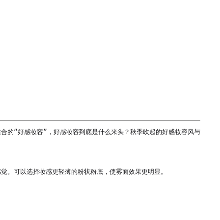
合的“好感妆容”，好感妆容到底是什么来头？秋季吹起的好感妆容风与
觉。可以选择妆感更轻薄的粉状粉底，使雾面效果更明显。
