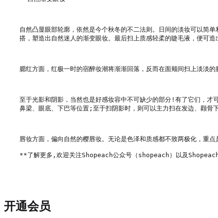
自然凸显眼部轮廓，依然是今个秋冬的不二法则。日间的淡妆可以简单
搭，塑造出自然迷人的渐变眼妆。最后扫上质感轻柔的睫毛液，便可造出
腮红方面，红极一时的宿醉妆潮将渐渐回落，反而在面颊间扫上淡淡的
至于光影和阴影，当然也是好感妆容中不可缺少的部分!有了它们，才
鼻梁、眼底、下巴等位置;至于扫阴影时，则可以主力扫在发边、颧骨下
唇妆方面，偏向自然的樱唇妆。无论是色泽和质感都不致两极化，重点
**了解更多,欢迎关注Shopeach公众号（shopeach）以及Shopeach
开通会员