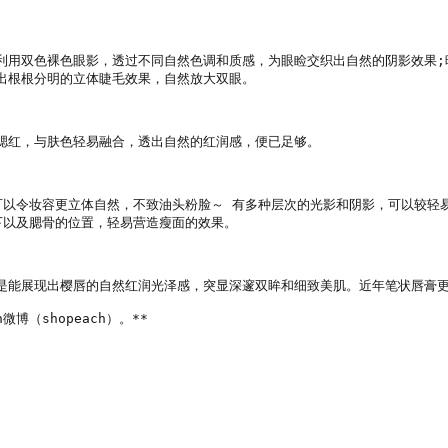
利用双色裸色眼影，透过不同自然色调和质感，为眼睑交织出自然的阴影效果;
根根分明的立体睫毛效果，自然放大双眼。

腮红，与肤色轻易融合，透出自然的红润感，便已足够。

可以令妆容更立体自然，不致油头粉脸～ 有多种层次的光影和阴影，可以较轻
以及腮骨的位置，轻易营造瘦面的效果。

是能展现出樱唇的自然红润光泽感，突显深邃双眸和细致美肌。近年笔状唇膏更
微博（shopeach）。**
