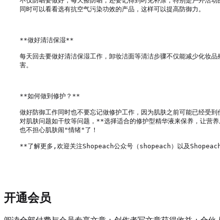
不仅防晒要做好，每天擦防晒，还要记得到时见补涂，特别是户外活动
同时可以看看选有抗空气污染功效的产品，这样可以提高防御力。

**做好清洁保湿**

每天回去要做好清洁保湿工作，卸妆洁面等清洁步骤不仅能减少化妆品
害。

**如何做到修护？**

做好防御工作同时也不要忘记做修护工作，因为肌肤之前可能已经受到
对肌肤问题如干纹等问题，**选择适合的修护型精华液来保养，让营
也不担心肌肤闹"情绪"了！

**了解更多,欢迎关注Shopeach公众号（shopeach）以及Shopeach
开通会员