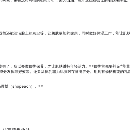
的时候，更要及时补擦防晒霜才行，因为出油、流汗这些都会让防晒效果降低
残留还能清洁脸上的灰尘等，让肌肤更加的健康，同时做好保湿工作，能让肌肤
伤害了，所以要做修护保养，才让肌肤维持年轻活力。**修护首先要补充“能
养成分发挥最好效果。还要涂抹乳霜为肌肤封存满满养分。用具有修护机能的乳
微博（shopeach）。**
