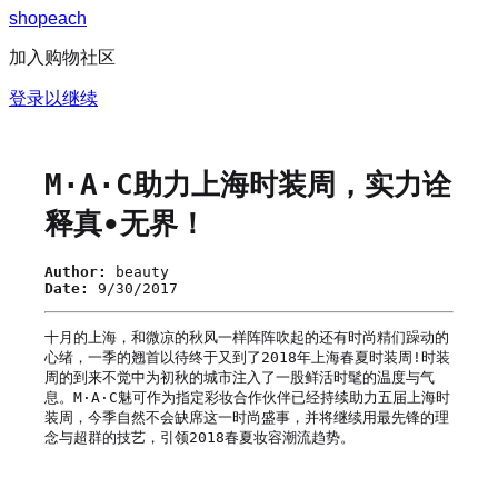
s
h
o
p
e
a
c
h
加入购物社区
登录以继续
M·A·C助力上海时装周，实力诠
释真∙无界！
Author:
beauty
Date:
9/30/2017
十月的上海，和微凉的秋风一样阵阵吹起的还有时尚精们躁动的
心绪，一季的翘首以待终于又到了2018年上海春夏时装周!时装
周的到来不觉中为初秋的城市注入了一股鲜活时髦的温度与气
息。M·A·C魅可作为指定彩妆合作伙伴已经持续助力五届上海时
装周，今季自然不会缺席这一时尚盛事，并将继续用最先锋的理
念与超群的技艺，引领2018春夏妆容潮流趋势。
