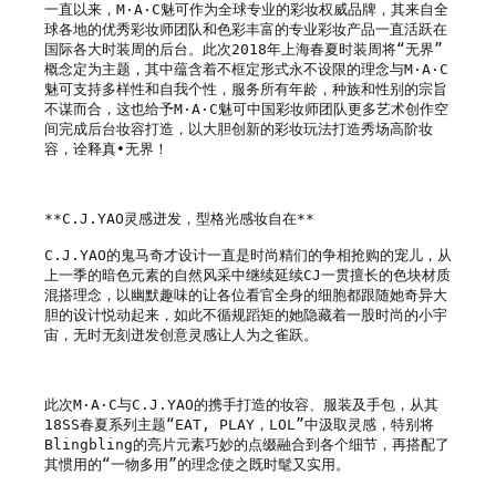
一直以来，M·A·C魅可作为全球专业的彩妆权威品牌，其来自全
球各地的优秀彩妆师团队和色彩丰富的专业彩妆产品一直活跃在
国际各大时装周的后台。此次2018年上海春夏时装周将“无界”
概念定为主题，其中蕴含着不框定形式永不设限的理念与M·A·C
魅可支持多样性和自我个性，服务所有年龄，种族和性别的宗旨
不谋而合，这也给予M·A·C魅可中国彩妆师团队更多艺术创作空
间完成后台妆容打造，以大胆创新的彩妆玩法打造秀场高阶妆
容，诠释真∙无界！

**C.J.YAO灵感迸发，型格光感妆自在**

C.J.YAO的鬼马奇才设计一直是时尚精们的争相抢购的宠儿，从
上一季的暗色元素的自然风采中继续延续CJ一贯擅长的色块材质
混搭理念，以幽默趣味的让各位看官全身的细胞都跟随她奇异大
胆的设计悦动起来，如此不循规蹈矩的她隐藏着一股时尚的小宇
宙，无时无刻迸发创意灵感让人为之雀跃。

此次M·A·C与C.J.YAO的携手打造的妆容、服装及手包，从其
18SS春夏系列主题“EAT, PLAY，LOL”中汲取灵感，特别将
Blingbling的亮片元素巧妙的点缀融合到各个细节，再搭配了
其惯用的“一物多用”的理念使之既时髦又实用。
