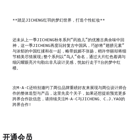
**踏足JICHENG红羽的梦幻世界，打造个性虹妆**

还未从上一季JICHENG秋冬系列“药捻儿”的优雅古典余味中回
神，这一季JICHENG再度玩转复古中国风，巧妙将“翅膀元素”
与浓郁的中国红揉和在一起，略带妩媚不张扬，稍许华丽却将细
节精美尽情展现;整个系列以“鸟人”命名，通过大片红色着调与
细闪耀眼亮片勾勒出非凡设计灵感，恍如行走于T台的梦中红
楼。

次M·A·C还特别邀约了两位品牌重磅好友来展现与两位设计师合
作的整体造型与产品，这里先卖个关子，如果还想提前预览更多
跨界合作款信息，请持续关注M·A·C与JICHENG、C.J.YAO的
跨界合作!

开通会员