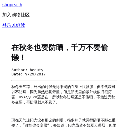
s
h
o
p
e
a
c
h
加入购物社区
登录以继续
在秋冬也要防晒，千万不要偷
懒！
Author:
beauty
Date:
9/29/2017
秋冬天气凉，外出的时候觉得阳光洒在身上很舒服，但不代表可
以不防晒，因为虽然感觉舒服，但是阳光里的紫外线依旧很厉
害，UVA\\UVB还是在，所以秋冬防晒还是不能晒，不然过完秋
冬变黑，再防晒就来不及了。

现在天气凉阳光没有那么的刺眼，很多妹子就觉得防晒不那么重
要了，“难怪你会变黑“，要知道，阳光虽然不如夏天强烈，但里