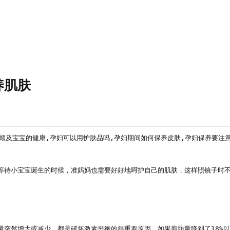
养肌肤
顾及宝宝的健康,孕妇可以用护肤品吗,孕妇期间如何保养皮肤,孕妇保养要注意
等待小宝宝诞生的时候，准妈妈也需要好好地呵护自己的肌肤，这样照镜子时
量突然增大或减少，都是破坏激素平衡的很重要原因。如果脂肪量降到了18%