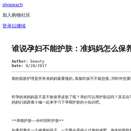
s
h
o
p
e
a
c
h
加入购物社区
登录以继续
谁说孕妇不能护肤：准妈妈怎么保
Author:
beauty
Date:
9/28/2017
期的肌肤护理是所有准妈妈最重视的,靠脸吃饭可不能怠慢,同时对也要
怀孕的准妈妈是不是不敢保养皮肤了呢？孕妇可以用护肤品吗？其实在
妈妈们就跟着小编一起来学习下孕期护肤的小知识吧。

**孕期护肤——补钙同时护肤**

如果想要生一个健康的孩子，一定要今早停止过激的减肥。身体的脂肪