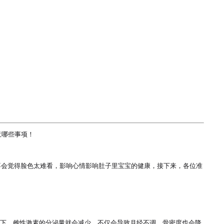
哪些事项！

不会觉得脸色太难看，影响心情影响肚子里宝宝的健康，接下来，各位准
以下，雌性激素的分泌量就会减少，不仅会导致月经不调，骨密度也会降