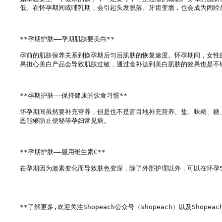
低。在怀孕期间或哺乳期，会引起头发脱落、牙齿变脆，也会成为闭经
**孕期护肤——孕期肌肤要美白**

孕前的肌肤保养关系到换孕期后匀后肌肤的恢复速度。怀孕期间，女性
果担心美白产品会导致肌肤过敏，通过食补达到美白肌肤的效果也是不错
**孕期护肤——保持健康的饮食习惯**

怀孕期间虽然要补充营养，但是也不是盲目地补充营养。盐、味精、糖
恩能够防止便秘等孕妇常见病。

**孕期护肤——服用维生素C**

在孕期因为激素变化而导致肤色变深，除了外部护理以外，可以在怀孕5
**了解更多,欢迎关注Shopeach公众号（shopeach）以及Shopeach