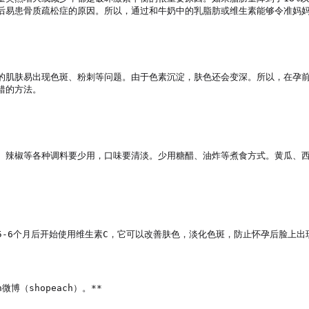
后易患骨质疏松症的原因。所以，通过和牛奶中的乳脂肪或维生素能够令准妈妈
的肌肤易出现色斑、粉刺等问题。由于色素沉淀，肤色还会变深。所以，在孕
的方法。

、辣椒等各种调料要少用，口味要清淡。少用糖醋、油炸等煮食方式。黄瓜、
-6个月后开始使用维生素C，它可以改善肤色，淡化色斑，防止怀孕后脸上出
微博（shopeach）。**
