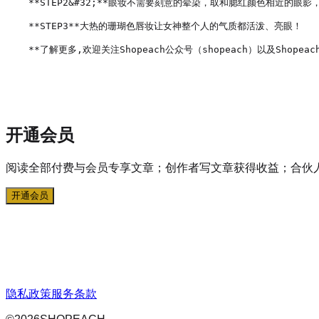
**STEP2&#32;**眼妆不需要刻意的晕染，取和腮红颜色相近的眼
**STEP3**大热的珊瑚色唇妆让女神整个人的气质都活泼、亮眼！

**了解更多,欢迎关注Shopeach公众号（shopeach）以及Shopeach
开通会员
阅读全部付费与会员专享文章；创作者写文章获得收益；合伙
开通会员
隐私政策
服务条款