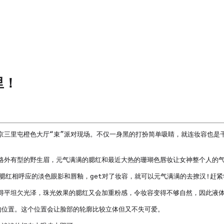
里！
京三里屯橙色大厅“束”派对现场。不仅一身黑的打扮简单吸睛，就连妆容也是
格外有型的野生眉，元气满满的腮红和最近大热的珊瑚色唇妆让女神整个人的气质
红相呼应的淡色眼影和唇釉，get对了妆容，就可以元气满满的去撩汉!赶紧学
得平坦欠光泽，珠光效果的腮红又会加重粉感，令妆容变得不够自然，因此液体腮
一点的位置。这个位置会让脸部的轮廓比较立体但又不失可爱。
