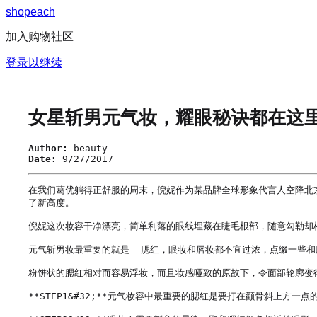
s
h
o
p
e
a
c
h
加入购物社区
登录以继续
女星斩男元气妆，耀眼秘诀都在这
Author:
beauty
Date:
9/27/2017
在我们葛优躺得正舒服的周末，倪妮作为某品牌全球形象代言人空降北
了新高度。

倪妮这次妆容干净漂亮，简单利落的眼线埋藏在睫毛根部，随意勾勒却
元气斩男妆最重要的就是——腮红，眼妆和唇妆都不宜过浓，点缀一些和腮
粉饼状的腮红相对而容易浮妆，而且妆感哑致的原故下，令面部轮廓变
**STEP1&#32;**元气妆容中最重要的腮红是要打在颧骨斜上方