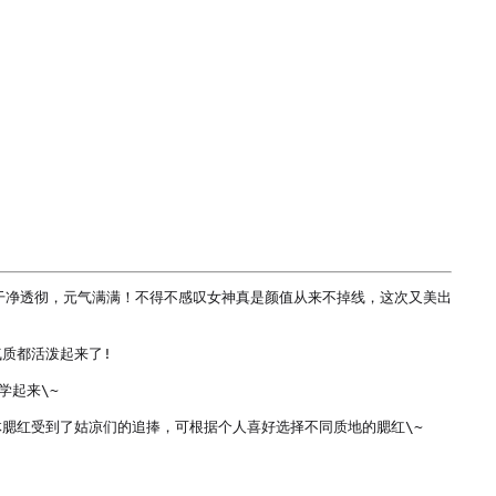
干净透彻，元气满满！不得不感叹女神真是颜值从来不掉线，这次又美出
都活泼起来了!

起来\~

红受到了姑凉们的追捧，可根据个人喜好选择不同质地的腮红\~
