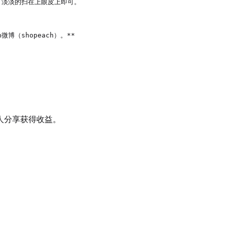
影，淡淡的扫在上眼皮上即可。

微博（shopeach）。**

人分享获得收益。