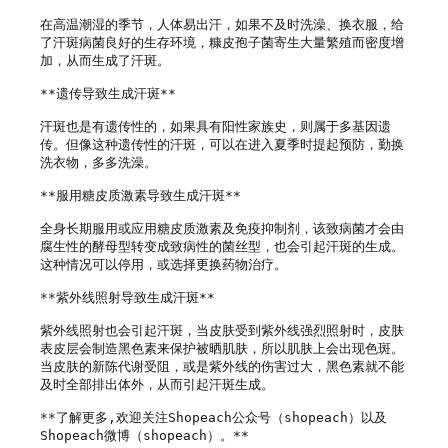
在高温潮湿的季节，人体易出汗，如果不及时洗澡、换衣服，给
了汗斑病菌良好的生存环境，糠皮孢子菌寄生大量繁殖而密度增
加，从而生成了汗斑。

**遗传导致生成汗斑**

汗斑也是有遗传性的，如果具有阳性家族史，则属于多基因遗
传。但像这种遗传性的汗斑，可以在进入夏季时提起预防，勤换
洗衣物，多多洗澡。

**服用糖皮质激素导致生成汗斑**

全身长期服用或应用糖皮质激素及免疫抑制剂，该致病菌才会由
腐生性的酵母型转变成致病性的菌丝型，也会引起汗斑的生成。
这种情况可以停用，或选择更换药物治疗。

**紫外线照射导致生成汗斑**

紫外线照射也会引起汗斑，当皮肤受到紫外线强烈照射时，皮肤
表皮层会制造黑色素来保护被晒肌肤，所以肌肤上会出现色斑。
当皮肤的新陈代谢受阻，或是紫外线的伤害过大，黑色素就不能
及时全部排出体外，从而引起汗斑生成。

**了解更多,欢迎关注Shopeach公众号（shopeach）以及