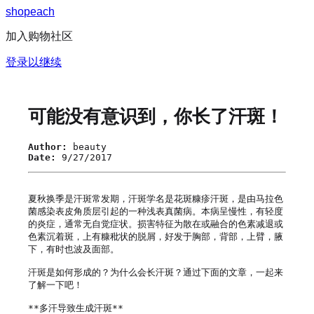
s
h
o
p
e
a
c
h
加入购物社区
登录以继续
可能没有意识到，你长了汗斑！
Author:
beauty
Date:
9/27/2017
夏秋换季是汗斑常发期，汗斑学名是花斑糠疹汗斑，是由马拉色
菌感染表皮角质层引起的一种浅表真菌病。本病呈慢性，有轻度
的炎症，通常无自觉症状。损害特征为散在或融合的色素减退或
色素沉着斑，上有糠秕状的脱屑，好发于胸部，背部，上臂，腋
下，有时也波及面部。

汗斑是如何形成的？为什么会长汗斑？通过下面的文章，一起来
了解一下吧！

**多汗导致生成汗斑**
