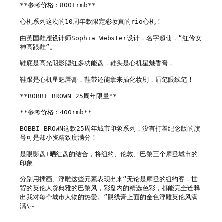
**参考价格：800+rmb**

心机系列这次的10周年款限定彩妆真的rio心机！

由英国鞋履设计师Sophia Webster设计，名字超仙，“红伶女
神高跟鞋”。

鞋底是高光阴影腮红多功能盘，鞋头是心机星魅香膏，

鞋跟是心机星魅唇膏，鞋带还能拿来插化妆刷，眉笔眼线笔！

**BOBBI BROWN 25周年限量**

**参考价格：400rmb**

BOBBI BROWN这款25周年城市印象系列，没有打着纪念版的旗
号可是却小资精致度满分！

是眼影盘+晒红盘的结合，将纽约、伦敦、巴黎三个摩登城市的
印象

分别用插画、浮雕这些元素表现出来“无论是摩登的纽约客，世
贸的英伦人货典雅的巴黎风，彩盘内的精选色彩，都能完全诠释
出我对每个城市人物的热爱。”眼线膏上面的金色浮雕英伦风满
满\~
