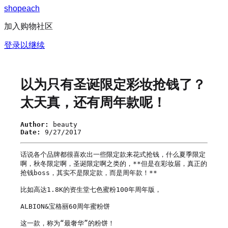
s
h
o
p
e
a
c
h
加入购物社区
登录以继续
以为只有圣诞限定彩妆抢钱了？
太天真，还有周年款呢！
Author:
beauty
Date:
9/27/2017
话说各个品牌都很喜欢出一些限定款来花式抢钱，什么夏季限定
啊，秋冬限定啊，圣诞限定啊之类的，**但是在彩妆届，真正的
抢钱boss，其实不是限定款，而是周年款！**

比如高达1.8K的资生堂七色蜜粉100年周年版，

ALBION&宝格丽60周年蜜粉饼

这一款，称为“最奢华”的粉饼！
