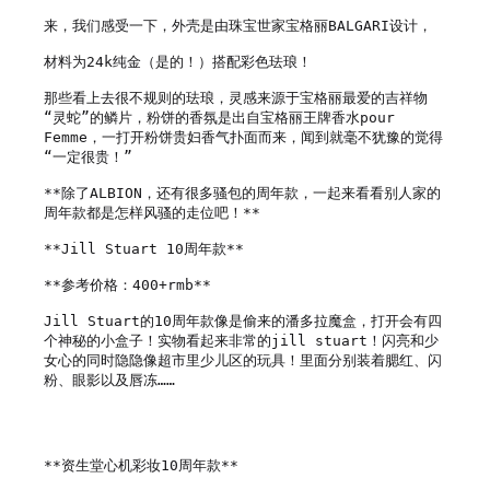
来，我们感受一下，外壳是由珠宝世家宝格丽BALGARI设计，

材料为24k纯金（是的！）搭配彩色珐琅！

那些看上去很不规则的珐琅，灵感来源于宝格丽最爱的吉祥物
“灵蛇”的鳞片，粉饼的香氛是出自宝格丽王牌香水pour 
Femme，一打开粉饼贵妇香气扑面而来，闻到就毫不犹豫的觉得
“一定很贵！”

**除了ALBION，还有很多骚包的周年款，一起来看看别人家的
周年款都是怎样风骚的走位吧！**

**Jill Stuart 10周年款**

**参考价格：400+rmb**

Jill Stuart的10周年款像是偷来的潘多拉魔盒，打开会有四
个神秘的小盒子！实物看起来非常的jill stuart！闪亮和少
女心的同时隐隐像超市里少儿区的玩具！里面分别装着腮红、闪
粉、眼影以及唇冻……

**资生堂心机彩妆10周年款**
