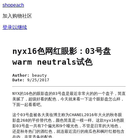
s
h
o
p
e
a
c
h
加入购物社区
登录以继续
nyx16色网红眼影：03号盘
warm neutrals试色
Author:
beauty
Date:
9/25/2017
NYX的16色的眼影盘的03号盘是最近非常火的的一个盘子，简直
美腻了，超级好看的配色，今天就来看一下这个眼影盘怎么样，
下面一起看看吧。

这个03号盘被各大美妆博主称为CHANEL2016年大火的秋冬眼
影盘268的平价替代色，颜色简直是一模一样。这款nyx16色眼
影03号盘一共有7个偏光和9个哑光色，不管是日常的大地色，
还是秋冬热门的酒红色，就连最近流行的南瓜色和枫叶红都包含
在内，非常齐备的配色。
