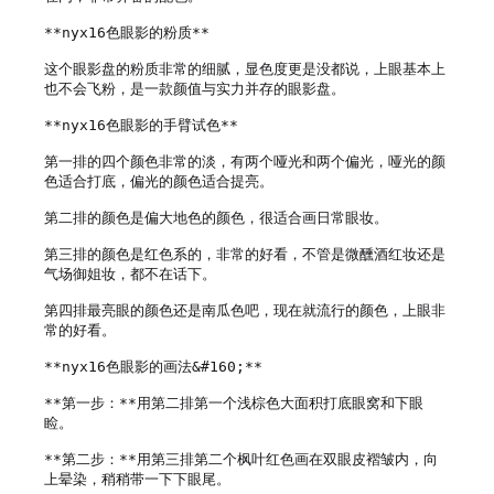
**nyx16色眼影的粉质** 

这个眼影盘的粉质非常的细腻，显色度更是没都说，上眼基本上
也不会飞粉，是一款颜值与实力并存的眼影盘。

**nyx16色眼影的手臂试色**

第一排的四个颜色非常的淡，有两个哑光和两个偏光，哑光的颜
色适合打底，偏光的颜色适合提亮。

第二排的颜色是偏大地色的颜色，很适合画日常眼妆。

第三排的颜色是红色系的，非常的好看，不管是微醺酒红妆还是
气场御姐妆，都不在话下。

第四排最亮眼的颜色还是南瓜色吧，现在就流行的颜色，上眼非
常的好看。

**nyx16色眼影的画法&#160;**

**第一步：**用第二排第一个浅棕色大面积打底眼窝和下眼
睑。

**第二步：**用第三排第二个枫叶红色画在双眼皮褶皱内，向
上晕染，稍稍带一下下眼尾。
