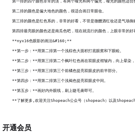
第一排的四个颜色非常的淡，有两个哑光和两个偏光，哑光的颜色适合打
第二排的颜色是偏大地色的颜色，很适合画日常眼妆。

第三排的颜色是红色系的，非常的好看，不管是微醺酒红妆还是气场御姐
第四排最亮眼的颜色还是南瓜色吧，现在就流行的颜色，上眼非常的好看
**nyx16色眼影的画法&#160;**

**第一步：**用第二排第一个浅棕色大面积打底眼窝和下眼睑。

**第二步：**用第三排第二个枫叶红色画在双眼皮褶皱内，向上晕染，
**第三步：**用第三排第三个前橘色提亮双眼皮的前半部分。

**第四步：**用第二排第三个浅褐色提亮双眼皮中间。

**第五步：**画好内外眼线，刷上睫毛膏即可。

开通会员