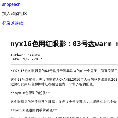
s
h
o
p
e
a
c
h
加入购物社区
登录以继续
nyx16色网红眼影：03号盘warm n
Author:
beauty
Date:
9/25/2017
NYX的16色的眼影盘的03号盘是最近非常火的的一个盘子，简直美腻
这个03号盘被各大美妆博主称为CHANEL2016年大火的秋冬眼影盘
近流行的南瓜色和枫叶红都包含在内，非常齐备的配色。

**nyx16色眼影的粉质** 

这个眼影盘的粉质非常的细腻，显色度更是没都说，上眼基本上也不会飞
**nyx16色眼影的手臂试色**
