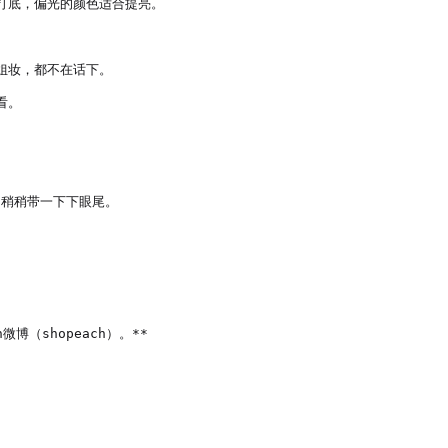
底，偏光的颜色适合提亮。

妆，都不在话下。

。

稍稍带一下下眼尾。
