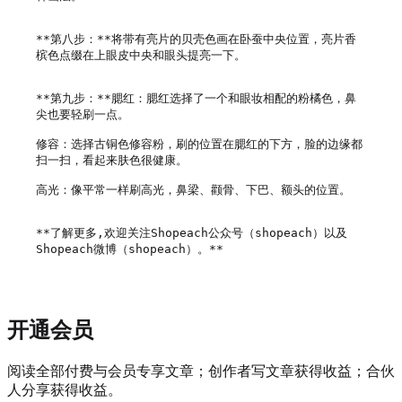
**第八步：**将带有亮片的贝壳色画在卧蚕中央位置，亮片香
槟色点缀在上眼皮中央和眼头提亮一下。

**第九步：**腮红：腮红选择了一个和眼妆相配的粉橘色，鼻
尖也要轻刷一点。

修容：选择古铜色修容粉，刷的位置在腮红的下方，脸的边缘都
扫一扫，看起来肤色很健康。

高光：像平常一样刷高光，鼻梁、颧骨、下巴、额头的位置。

**了解更多,欢迎关注Shopeach公众号（shopeach）以及
开通会员
阅读全部付费与会员专享文章；创作者写文章获得收益；合伙
人分享获得收益。