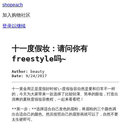
s
h
o
p
e
a
c
h
加入购物社区
登录以继续
十一度假妆：请问你有
freestyle吗~
Author:
beauty
Date:
9/24/2017
十一黄金周正是度假好时候\~度假妆容自然是要和日常不一样
的，今天为大家带来一款选择了比较轻薄、简单的眼妆，打造出
清爽的夏秋度假妆容教程，一起来看看吧！

**第一步：**选择适合自己发色的眉粉，将眉粉的三个颜色调
出合适自己的颜色。然后按照自己的眉形画就可以了，自然不要
太生硬即可。
