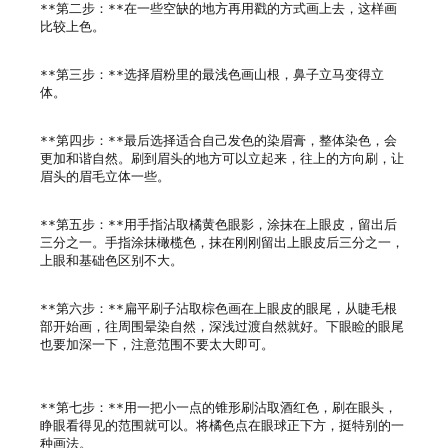
**第二步：**在一些空缺的地方再用戳的方式画上去，这样画
比较上色。

**第三步：**选择眉粉里的最浅色画山根，鼻子立马变得立
体。

**第四步：**最后选择适合自己发色的染眉膏，整体染色，会
更加和谐自然。刷到眉头的地方可以立起来，往上的方向刷，让
眉头的眉毛立体一些。

**第五步：**用手指沾取橘黄色眼影，涂抹在上眼皮，留出后
三分之一。手指涂抹橄榄色，抹在刚刚留出上眼皮后三分之一，
上眼和基础色区别不大。

**第六步：**扁平刷子沾取棕色画在上眼皮的眼尾，从睫毛根
部开始画，往周围晕染自然，深浅过渡自然就好。下眼睑的眼尾
也要加深一下，注意范围不要太大即可。

**第七步：**用一把小一点的锥形刷沾取酒红色，刷在眼头，
睁眼看得见的范围就可以。将橘色点在眼球正下方，挺特别的一
种画法。
