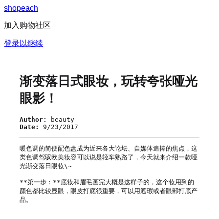
s
h
o
p
e
a
c
h
加入购物社区
登录以继续
渐变落日式眼妆，玩转夸张哑光
眼影！
Author:
beauty
Date:
9/23/2017
暖色调的简便配色盘成为近来各大论坛、自媒体追捧的焦点，这
类色调驾驭欧美妆容可以说是轻车熟路了，今天就来介绍一款哑
光渐变落日眼妆\~

**第一步：**底妆和眉毛画完大概是这样子的，这个妆用到的
颜色都比较显眼，眼皮打底很重要，可以用遮瑕或者眼部打底产
品。
