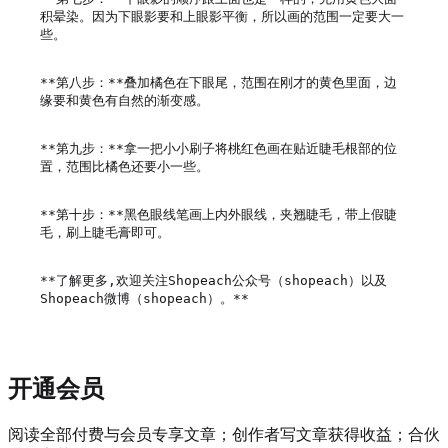
积晕染。因为下眼影要和上眼影平衡，所以画的范围一定要大一
些。

**第八步：**叠加橘色在下眼尾，范围在刚才的黄色里面，边
缘要和黄色有自然的渐变感。

**第九步：**拿一把小小刷子将桃红色画在贴近睫毛根部的位
置，范围比橘色还要小一些。

**第十步：**黑色眼线笔画上内外眼线，夹翘睫毛，带上假睫
毛，刷上睫毛膏即可。

**了解更多,欢迎关注Shopeach公众号（shopeach）以及
开通会员
阅读全部付费与会员专享文章；创作者写文章获得收益；合伙