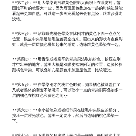
**第二步：**用大晕染刷沾取黄色眼影大面积上在眼窝处，范
围比平时的妆要大一些，因为后面颜色叠加在一起的时候边缘能
看起来更加自然。可以这一步画完看起来会有点怪，跟着步骤走
没错。

**第三步：**沾取哑光橘色晕染在比刚才的黄色下面一点点的
位置，眼皮中央靠近睫毛位置要空出来。画出来的形状有点像彩
虹，就是一层层颜色叠加起来的感觉，边缘跟黄色晕染在一起。

**第四步：**用舌型或者扁平的晕染刷沾取桃粉色，按压在刚
才空出来的地方，范围大概是双眼皮褶皱附近的位置，边缘轻扫
跟橘色晕染。可以叠加几层颜色来加重显色度，比较哑光。

**第五步：**在晕染刚才的桃红色时候，如果橘色被遮盖住了
又或者整体的渐变不够滋润，可以取小一点的晕染刷再叠加多一
层的橘色在桃红色和黄色之间\~

**第六步：**拿小铅笔刷或者细节刷在睫毛中央眼皮的部分，
按压一层哑光紫色。范围一定要小，然后与边缘的桃色晕染一
下。

**第七步：**下眼影的顺序跟上面也是一样的，先用黄色大面