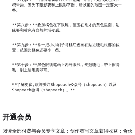
积晕染。因为下眼影要和上眼影平衡，所以画的范围一定要大一
些。

**第八步：**叠加橘色在下眼尾，范围在刚才的黄色里面，边
缘要和黄色有自然的渐变感。

**第九步：**拿一把小小刷子将桃红色画在贴近睫毛根部的位
置，范围比橘色还要小一些。

**第十步：**黑色眼线笔画上内外眼线，夹翘睫毛，带上假睫
毛，刷上睫毛膏即可。

**了解更多,欢迎关注Shopeach公众号（shopeach）以及
开通会员
阅读全部付费与会员专享文章；创作者写文章获得收益；合伙