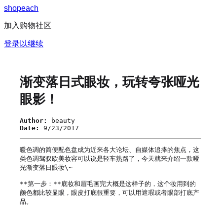
s
h
o
p
e
a
c
h
加入购物社区
登录以继续
渐变落日式眼妆，玩转夸张哑光
眼影！
Author:
beauty
Date:
9/23/2017
暖色调的简便配色盘成为近来各大论坛、自媒体追捧的焦点，这
类色调驾驭欧美妆容可以说是轻车熟路了，今天就来介绍一款哑
光渐变落日眼妆\~

**第一步：**底妆和眉毛画完大概是这样子的，这个妆用到的
颜色都比较显眼，眼皮打底很重要，可以用遮瑕或者眼部打底产
品。
