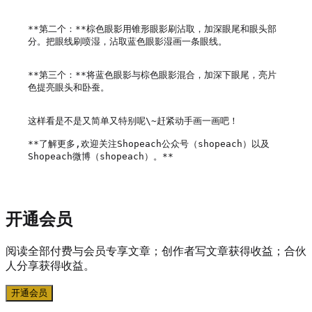
**第二个：**棕色眼影用锥形眼影刷沾取，加深眼尾和眼头部
分。把眼线刷喷湿，沾取蓝色眼影湿画一条眼线。

**第三个：**将蓝色眼影与棕色眼影混合，加深下眼尾，亮片
色提亮眼头和卧蚕。

这样看是不是又简单又特别呢\~赶紧动手画一画吧！

**了解更多,欢迎关注Shopeach公众号（shopeach）以及
开通会员
阅读全部付费与会员专享文章；创作者写文章获得收益；合伙
人分享获得收益。
开通会员