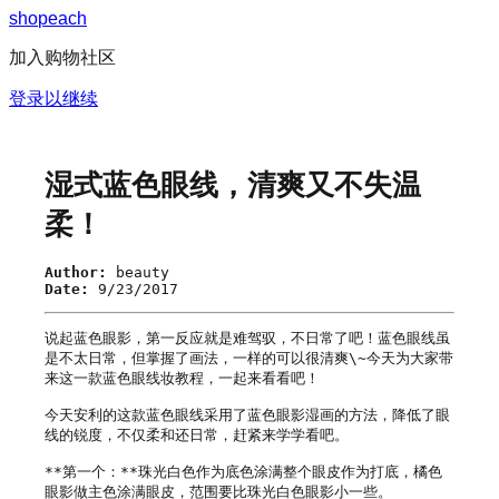
s
h
o
p
e
a
c
h
加入购物社区
登录以继续
湿式蓝色眼线，清爽又不失温
柔！
Author:
beauty
Date:
9/23/2017
说起蓝色眼影，第一反应就是难驾驭，不日常了吧！蓝色眼线虽
是不太日常，但掌握了画法，一样的可以很清爽\~今天为大家带
来这一款蓝色眼线妆教程，一起来看看吧！

今天安利的这款蓝色眼线采用了蓝色眼影湿画的方法，降低了眼
线的锐度，不仅柔和还日常，赶紧来学学看吧。

**第一个：**珠光白色作为底色涂满整个眼皮作为打底，橘色
眼影做主色涂满眼皮，范围要比珠光白色眼影小一些。
