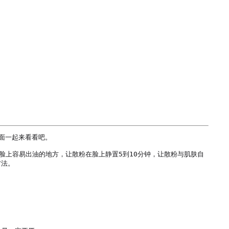
一起来看看吧。

脸上容易出油的地方，让散粉在脸上静置5到10分钟，让散粉与肌肤自
法。
