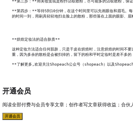
**第三步：**用美妆蛋或是粉扑沾取散粉，尽可能多的沾取散粉，保
**第四步：**等待5到10分钟，在这个时间里可以先画眼妆和眉毛
的时间一到，用刷具轻轻地扫去脸上的散粉，那些落在上面的眼影、眉粉
**烘焙定妆法的适合肤质**

这种定妆方法适合任何肌肤，只是干皮在烘焙时，注意烘焙的时间不要
重，因为多余的散粉是会被扫掉的，留下的粉和平时定妆时是差不多的
开通会员
阅读全部付费与会员专享文章；创作者写文章获得收益；合伙
开通会员