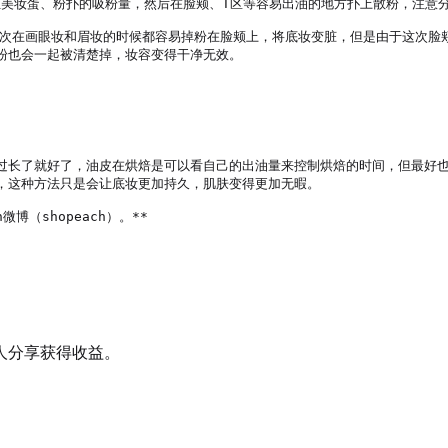
证美妆蛋、粉扑的吸粉量，然后在脸颊、T区等容易出油的地方扑上散粉，注意分
。每次在画眼妆和眉妆的时候都容易掉粉在脸颊上，将底妆变脏，但是由于这次
也会一起被清楚掉，妆容变得干净无效。

过长了就好了，油皮在烘焙是可以看自己的出油量来控制烘焙的时间，但最好也
，这种方法只是会让底妆更加持久，肌肤变得更加无暇。

人分享获得收益。