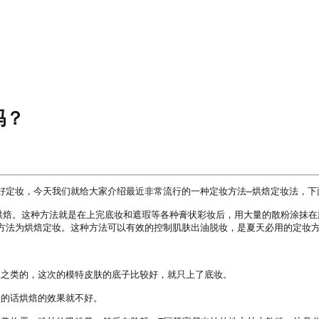
吗？
好定妆，今天我们就给大家介绍最近非常流行的一种定妆方法—烘焙定妆法，下面
是烘焙。这种方法就是在上完底妆和遮瑕等各种膏状彩妆后，用大量的散粉涂抹在
方法为烘焙定妆。这种方法可以有效的控制肌肤出油脱妆，是夏天必用的定妆方
红之类的，这次的模特皮肤的底子比较好，就只上了底妆。

的话烘焙的效果就不好。
