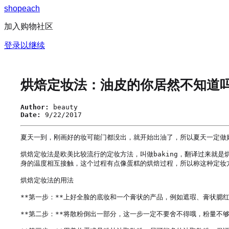
s
h
o
p
e
a
c
h
加入购物社区
登录以继续
烘焙定妆法：油皮的你居然不知道
Author:
beauty
Date:
9/22/2017
夏天一到，刚画好的妆可能门都没出，就开始出油了，所以夏天一定做
烘焙定妆法是欧美比较流行的定妆方法，叫做baking，翻译过来就
身的温度相互接触，这个过程有点像蛋糕的烘焙过程，所以称这种定妆
烘焙定妆法的用法

**第一步：**上好全脸的底妆和一个膏状的产品，例如遮瑕、膏状腮
**第二步：**将散粉倒出一部分，这一步一定不要舍不得哦，粉量不够