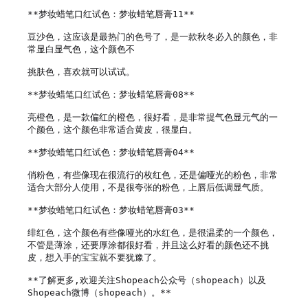
**梦妆蜡笔口红试色：梦妆蜡笔唇膏11**

豆沙色，这应该是最热门的色号了，是一款秋冬必入的颜色，非
常显白显气色，这个颜色不

挑肤色，喜欢就可以试试。

**梦妆蜡笔口红试色：梦妆蜡笔唇膏08**

亮橙色，是一款偏红的橙色，很好看，是非常提气色显元气的一
个颜色，这个颜色非常适合黄皮，很显白。

**梦妆蜡笔口红试色：梦妆蜡笔唇膏04**

俏粉色，有些像现在很流行的枚红色，还是偏哑光的粉色，非常
适合大部分人使用，不是很夸张的粉色，上唇后低调显气质。

**梦妆蜡笔口红试色：梦妆蜡笔唇膏03**

绯红色，这个颜色有些像哑光的水红色，是很温柔的一个颜色，
不管是薄涂，还要厚涂都很好看，并且这么好看的颜色还不挑
皮，想入手的宝宝就不要犹豫了。

**了解更多,欢迎关注Shopeach公众号（shopeach）以及