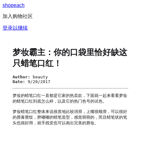
s
h
o
p
e
a
c
h
加入购物社区
登录以继续
梦妆霸主：你的口袋里恰好缺这
只蜡笔口红！
Author:
beauty
Date:
9/20/2017
梦妆的蜡笔口红一直都是它家的热卖款，下面就一起来看看梦妆
的蜡笔口红到底怎么样，以及它的热门色号的试色。

梦妆蜡笔口红整体来说很质地比较润滑，上嘴很顺滑，可以很好
的唇膏唇纹，胖嘟嘟的蜡笔造型，感觉萌萌的，而且蜡笔状的笔
头也很好用，就手残党也可以画出完美的唇妆。
