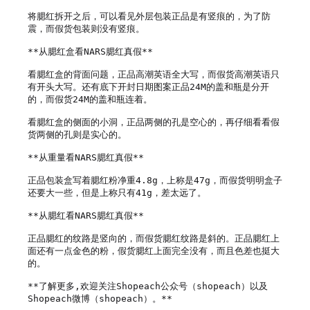
将腮红拆开之后，可以看见外层包装正品是有竖痕的，为了防
震，而假货包装则没有竖痕。

**从腮红盒看NARS腮红真假**

看腮红盒的背面问题，正品高潮英语全大写，而假货高潮英语只
有开头大写。还有底下开封日期图案正品24M的盖和瓶是分开
的，而假货24M的盖和瓶连着。

看腮红盒的侧面的小洞，正品两侧的孔是空心的，再仔细看看假
货两侧的孔则是实心的。

**从重量看NARS腮红真假**

正品包装盒写着腮红粉净重4.8g，上称是47g，而假货明明盒子
还要大一些，但是上称只有41g，差太远了。

**从腮红看NARS腮红真假**

正品腮红的纹路是竖向的，而假货腮红纹路是斜的。正品腮红上
面还有一点金色的粉，假货腮红上面完全没有，而且色差也挺大
的。

**了解更多,欢迎关注Shopeach公众号（shopeach）以及