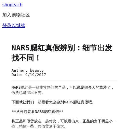
s
h
o
p
e
a
c
h
加入购物社区
登录以继续
NARS腮红真假辨别：细节出发
找不同！
Author:
beauty
Date:
9/19/2017
NARS腮红是一款非常热门的产品，可以说是很多人的挚爱了，
假货也是层出不穷。

下面就让我们一起看看怎么鉴别NARS腮红真假吧。

**从外包装看NARS腮红真假**

将正品和假货放在一起对比，可以看出来，正品的盒子明显小一
些，精致一些，而假货盒子偏大。
