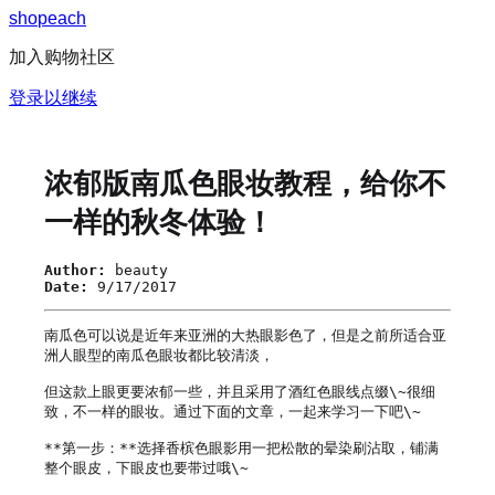
s
h
o
p
e
a
c
h
加入购物社区
登录以继续
浓郁版南瓜色眼妆教程，给你不
一样的秋冬体验！
Author:
beauty
Date:
9/17/2017
南瓜色可以说是近年来亚洲的大热眼影色了，但是之前所适合亚
洲人眼型的南瓜色眼妆都比较清淡，

但这款上眼更要浓郁一些，并且采用了酒红色眼线点缀\~很细
致，不一样的眼妆。通过下面的文章，一起来学习一下吧\~

**第一步：**选择香槟色眼影用一把松散的晕染刷沾取，铺满
整个眼皮，下眼皮也要带过哦\~
