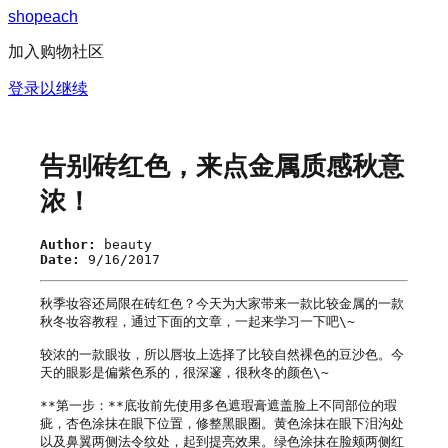
s
h
o
p
e
a
c
h
加入购物社区
登录以继续
告别砖红色，来点金属质感秋意
浓！
Author:
beauty
Date:
9/16/2017
秋季妆容还局限在砖红色？今天为大家带来一款比较金属的一款
秋冬妆容教程，通过下面的文章，一起来学习一下吧\~

较浓的一款眼妆，所以唇妆上选择了比较自然裸色的豆沙色。今
天的眼影是偏紫色系的，很深邃，很秋冬的颜色\~

**第一步：**底妆前先使用多色遮瑕膏遮盖脸上不同部位的瑕
疵，杏色涂抹在眼下位置，修整黑眼圈。黄色涂抹在眼下泪沟处
以及鼻翼两侧法令纹处，起到提亮效果。绿色涂抹在脸颊两侧红