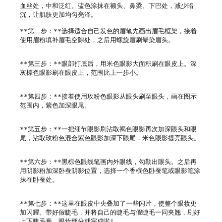
血丝处，中和泛红。蓝色涂抹在额头、鼻梁、下巴处，减少暗
沉，让肌肤更加均匀亮泽。

**第二步：**选择适合自己发色的眉笔先画出眉毛框架，接着
使用眉粉填补眉毛空隙处，之后用螺旋眉刷晕染眉头。

**第三步：**眼部打底后，用米色眼影大面积刷在眼皮上。深
灰棕色眼影刷在眼皮上，范围比上一步小。

**第四步：**接着使用玫粉色眼影从眼头刷至眼头，画在图示
范围内，紫色加深眼尾。

**第五步：**一把细节眼影刷沾取褐色眼影再次加深眼头和眼
尾，沾取玫粉色混合紫色眼影加深下眼尾，米色眼影提亮眼头。

**第六步：**黑棕色眼线笔画内外眼线，勾勒出眼头。之后再
用阴影粉加深卧蚕阴影位置，选择一个香槟色卧蚕笔或眼影笔涂
抹在卧蚕处。

**第七步：**这里在眼皮中央叠加了一些闪片，使整个眼妆更
加闪耀。带好假睫毛，并将自己的睫毛与假睫毛一同夹翘，刷好
上下睫毛膏，眼妆部分就完成啦!
