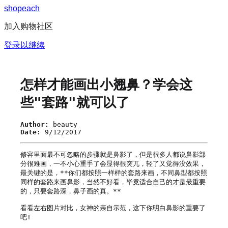
s
h
o
p
e
a
c
h
加入购物社区
登录以继续
怎样才能画出小翘鼻？学会这
些"套路"就可以了
Author:
beauty
Date:
9/12/2017
修容里面最不可忽略的步骤就是鼻影了，但是很多人都说鼻影部
分很难画，一不小心重手了会显得很突兀，轻了又觉得没效果，
最关键的是，**你们都按照一样样的套路来画，不同鼻型都按照
同样的套路来画鼻影，当然不好看，毕竟适合自己的才是最重要
的，只要套路深，鼻子画的真。**

看看左右图片对比，女神的亲自示范，这下你明白鼻影的重要了
吧!
