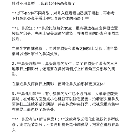
针对不用鼻型 ，应该如何来画鼻影？

**以下有5种不同鼻型，对号入座看看自己属于哪款，再参考一
下打鼻影令鼻子看上去挺直兼立体的秘诀！**

**1.鼻梁短：**鼻梁比较短的女生，重点要放在改变鼻根位置
较低的部分。先画上完美深邃的眼妆，并将眉间的距离利用眉笔
拉近。

向鼻尖方向抹鼻影 ，同时在眉头和眼角之间扫上阴影，适当晕
染可以造出窄长的鼻梁效果。

2.**鼻头扁塌**：鼻头扁塌的女生，除了在眉头至眼头的三角
地带扫上阴影外，还需要在鼻翼两侧打上如直角三角形般的阴
影。

在接近鼻头两侧扫上阴影，便可让鼻头的形状更加立体!

3.**鼻孔明显**：有小猪鼻的女生也不必自卑，大幂幂也能美
美哒，在修容方面施点小心机就可以隐恶扬善～沿着眉头至鼻头
两侧扫上连续不断的阴影，并在鼻梁中央打亮，把视觉重点集中
在鼻梁上而忽略了鼻头处。

**4.鼻梁有节(断节鼻梁)：**这款鼻型必需化出流畅的鼻型线
条，跳过起节部分，不要再用提亮笔强调鼻梁，把重点都放在鼻
头
