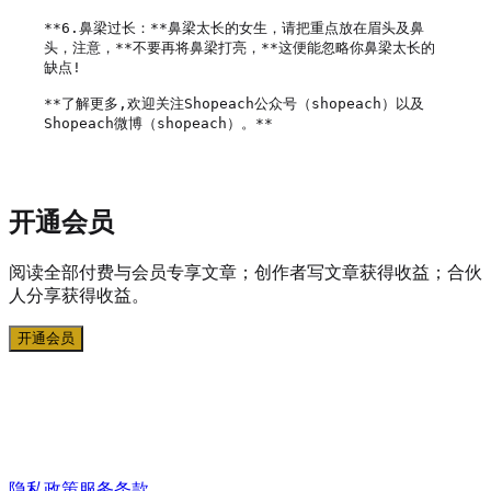
**6.鼻梁过长：**鼻梁太长的女生，请把重点放在眉头及鼻
头，注意，**不要再将鼻梁打亮，**这便能忽略你鼻梁太长的
缺点!

**了解更多,欢迎关注Shopeach公众号（shopeach）以及
开通会员
阅读全部付费与会员专享文章；创作者写文章获得收益；合伙
人分享获得收益。
开通会员
隐私政策
服务条款