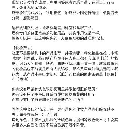
眼影部分妆容完成后，利用棉签或者遮瑕产品，在周边进行清
理，令其无多余痕迹。

唇部妆容完成以后，利用棉签，沿唇线外围进行清理，使得唇线
分明，唇形明显。

这样的细微处理，通常就是善用棉签和遮瑕产品。

还有专门的修正笔类的彩妆用品，其实作用也是一样。

棉签可以买一些这种尖头的，方便更细微的处理和清洁。

【化妆产品】

这里不是要做具体的产品推荐，并没有哪一种化妆品在推向市场
时敢打包票说，我们的产品在任何人身上都不会出现【脏】的妆
感。因为人的相貌、肤色、肌肤状况并非千篇一律，就算最昂贵
的化妆品也不能满足所有人的诉求。那么又应该如何挑选呢？我
认为，从产品本身出发影响【脏】的程度的因素主要是【颜色】
和【质地】。

你有没有用某种浅色眼影反而显得眼妆很脏的经历？

你有没有用了艳色口红反而显得皮肤暗黄的经历？

你有没有用了粉底却不能提亮肤色的经历？

等等这种类似的情况，并一定不是你的化妆产品有心跟你过不
去，而是在选色上出了问题。

说到颜色，不得不提肌肤的冷暖色调，提到冷暖色调不得不说其
实很多人自己依旧分不清自己属于哪个阵营。
