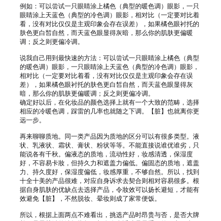
例如：可以尝试一只眼睛涂上橘色（典型的暖色调）眼影，一只
眼睛涂上天蓝色（典型的冷色调）眼影，相对比（一定要对比着
看，没有对比仅仅是主观印象会存在误差），如果橘色眼衬托的
肤色更白皙自然，而天蓝色眼显得灰暗，那么你的肌肤更偏暖
调；反之则更偏冷调。

说我自己用到最快速的方法：可以尝试一只眼睛涂上橘色（典型
的暖色调）眼影，一只眼睛涂上天蓝色（典型的冷色调）眼影，
相对比（一定要对比着看，没有对比仅仅是主观印象会存在误
差），如果橘色眼衬托的肤色更白皙自然，而天蓝色眼显得灰
暗，那么你的肌肤更偏暖调；反之则更偏冷调。

确定好以后，在化妆品的颜色选择上就有一个大致的范畴，选择
相应的冷暖色调，踩雷的几率也就随之下调。【脏】也就离你更
远一步。

再来聊聊质地。同一类产品因为质地的区分可以有很多类型。液
状、乳液状、霜状、膏状、粉状等等。不能直接说谁优谁劣，只
能说各有千秋。偏液态的质地，流动性好，妆感清透，保湿度
好，不容易卡妝，但持久力和遮盖力偏低。偏固态的质地，遮盖
力、持久度好，保湿度偏低，妆感厚重，不够自然。所以，找到
十全十美的产品很难，对应自身诉求去契合则相对容易很多。根
据自身肌肤的优缺点去选择产品，令妝效可以扬长避短，才能有
效避免【脏】，不然脱妆、晕妆则成了家常便饭。

所以，根据上面两点不难看出，挑选产品时昂贵与否，是否大牌