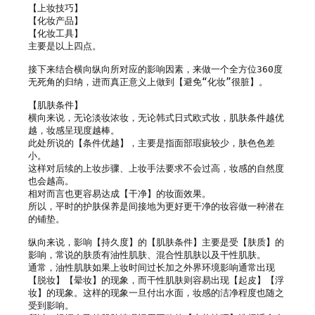
【上妆技巧】

【化妆产品】

【化妆工具】

主要是以上四点。

接下来结合横向纵向所对应的影响因素，来做一个全方位360度
无死角的归纳，进而真正意义上做到【避免“化妆”很脏】。

【肌肤条件】

横向来说，无论淡妆浓妆，无论韩式日式欧式妆，肌肤条件越优
越，妆感呈现度越棒。

此处所说的【条件优越】，主要是指面部瑕疵较少，肤色色差
小。

这样对后续的上妆步骤、上妆手法要求不会过高，妆感的自然度
也会越高。

相对而言也更容易达成【干净】的妆面效果。

所以，平时的护肤保养是间接地为更好更干净的妆容做一种潜在
的铺垫。

纵向来说，影响【持久度】的【肌肤条件】主要是受【肤质】的
影响，常说的肤质有油性肌肤、混合性肌肤以及干性肌肤。

通常，油性肌肤如果上妆时间过长加之外界环境影响通常出现
【脱妆】【晕妆】的现象，而干性肌肤则容易出现【起皮】【浮
妆】的现象。这样的现象一旦付出水面，妆感的洁净程度也随之
受到影响。
