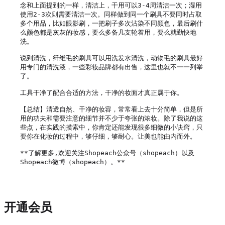
念和上面提到的一样，清洁上，干用可以3-4周清洁一次；湿用
使用2-3次则需要清洁一次。同样做到同一个刷具不要同时占取
多个用品，比如眼影刷，一把刷子多次沾染不同颜色，最后刷什
么颜色都是灰灰的妆感，要么多备几支轮着用，要么就勤快地
洗。

说到清洗，纤维毛的刷具可以用洗发水清洗，动物毛的刷具最好
用专门的清洗液，一些彩妆品牌都有出售，这里也就不一一列举
了。

工具干净了配合合适的方法，干净的妆面才真正属于你。

【总结】清透自然、干净的妆容，常常看上去十分简单，但是所
用的功夫和需要注意的细节并不少于夸张的浓妆。除了我说的这
些点，在实践的摸索中，你肯定还能发现很多细微的小诀窍，只
要你在化妆的过程中，够仔细，够耐心。让美也能由内而外。

**了解更多,欢迎关注Shopeach公众号（shopeach）以及
开通会员