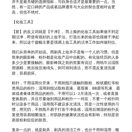
并不是最关键的选择指标，与自身合适才是最重要的一点。当
然，有一定口碑的产品或者品牌通常与大众的契合度相对会更
高，但也不绝对。

【化妆工具】

【脏】的反义词就是【干净】。而上脸的化妆工具如果做不到定
期洁净，即使有很好的上妆手法。打造出来的妆容也很难干净起
来。所以这个篇幅主要是强调上妆工具的洁净工作如何做到位。

我们从简单的开始说。用刷具上妆并不是每一个人的习惯。但是
简单的眼影棒、粉扑都是化妆产品中自配的。有化妆经历的人多
多少少是要接触的。眼影棒我之前的答案有说过，用纸巾沾湿医
用酒精，然后按压海绵头，则可得到清洁，而不需反复清洗揉
搓，容易损坏。

粉扑，干用湿用分开来，干用则指只接触到散粉、粉状腮红等粉
类用品的粉扑；湿用则指沾取粉底液、遮瑕膏、BB霜等乳液、霜
体或者膏体类用品的粉扑。干用可以1-2月清洗一次，或者直接
更换新的，并且尽量做到用品和粉扑一一对应，不要一个粉扑同
时沾染多个用品；湿用我不建议多次清洗，而是一次性使用的习
惯，用完扔，不然既不易于打造干净妆感，湿用后潮湿的粉扑反
复使用容易细菌滋生，对肌肤的健康状况也会有影响，特别是容
易冒粉刺痘痘的肤质。

复杂一点的，就是刷具，刷具的清洁工作，也分干用和湿用，概