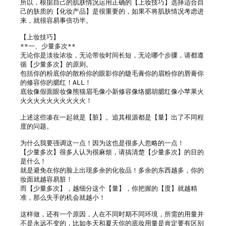
所以，根据自己的肌肤情况运用正确的【上妆技巧】选择适合自
己的肤质的【化妆产品】是很重要的，如果不将肌肤情况考虑进
来，就很容易事倍功半。

【上妆技巧】

**一、少量多次**

无论你是淡妆浓妆，无论带妆时间长短，无论哪个步骤，请都遵
循【少量多次】的原则。

包括你的粉底你的散粉你的眼影你的睫毛膏你的眉粉你的唇膏你
的修容你的腮红！ALL！

底妆像假面眼妆像熊猫眉毛像小新修容像络腮胡腮红像小苹果火
火火火火火火火火火火！

上述这些凑在一起就是【脏】。追其根源都是【量】出了不同程
度的问题。

为什么我要强调这一点！因为这也是很多人忽略的一点！

【少量多次】很多人认为很麻烦，请搞清楚【少量多次】的目的
是什么！

就是避免在你的脸上出现多余的化妆品！多余的东西越多，你的
妆面就越容易脏！

而【少量多次】，越细分这个【量】，你把握的【度】就越精
准，那么失手的机会就越小！

这样做，还有一个原因，人在不同时期不同环境，所需的用量并
不是永远不变的，比如冬天和夏天你的底妆用量是肯定要有区别