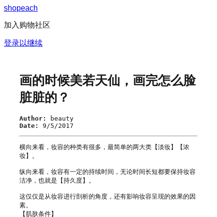
s
h
o
p
e
a
c
h
加入购物社区
登录以继续
画的时候美若天仙，画完怎么脸
脏脏的？
Author:
beauty
Date:
9/5/2017
横向来看，妆容的种类有很多，最简单的两大类【淡妆】【浓
妆】。

纵向来看，妆容有一定的持续时间，无论时间长短都要保持妆容
洁净，也就是【持久度】。

这仅仅是从妆容进行剖析的角度，还有影响妆容呈现的效果的因
素。

【肌肤条件】
