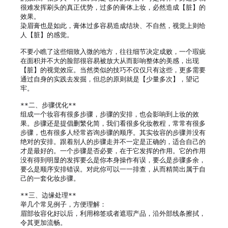
很难发挥刷头的真正优势，过多的膏体上妆，必然造成【脏】的
效果。

染眉膏也是如此，膏体过多容易造成结块、不自然，视觉上则给
人【脏】的感觉。

不要小瞧了这些细致入微的地方，往往细节决定成败，一个瑕疵
在面积并不大的脸部很容易被放大从而影响整体的美感，出现
【脏】的视觉效应。当然类似的技巧不仅仅只有这些，更多需要
通过自身的实践去发掘，但总的原则就是【少量多次】，望记
牢。

**二、步骤优化**

组成一个妆容有很多步骤，步骤的安排，也会影响到上妆的效
果。步骤还是提倡删繁化简，我们看很多化妆教程，常常有很多
步骤，也有很多人经常咨询步骤的顺序。其实妆容的步骤并没有
绝对的安排。跟着别人的步骤走并不一定是正确的，适合自己的
才是最好的。一个步骤是否必要，在于它发挥的作用。它的作用
没有得到明显的发挥要么是你本身操作有误，要么是步骤多余，
要么是顺序安排错误。对此你可以一一排查，从而精简出属于自
己的一套化妆步骤。

**三、边缘处理**

举几个常见例子，方便理解：

眉部妆容化好以后，利用棉签或者遮瑕产品，沿外部线条擦拭，
令其更加流畅。
