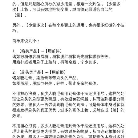
的，但是只是随心所欲的减少用量，很难一次到位，【少量多
次】上妆，可以有效地控制变量，继而得到最适合自己的
【量】。

另外，【少量多次】在每个步骤上的运用，也有很多细微的小技
巧。

简单来说几个：

1.【粉类产品】→【用前抖】

诸如散粉修容粉眉粉，粉状腮红粉状高光粉状眼影等等。

用粉扑或者用刷子上脸前，抖落余粉，宁少勿多。

2.【刷头类产品】→【用前擦】

诸如睫毛膏、染眉膏等带刷头的产品。

如图所示，用纸巾包住，轻捏，带走多余的膏体。

不用担心浪费，多少人睫毛膏用到膏体干涸还没用尽，这样的处
理让刷头的刷型更为明显，有效避免苍蝇腿，从而达到根根分明
的效果。很多人一再强调刷睫毛膏的刷法，可是膏体本身过多就
很难发挥刷头的真正优势，过多的膏体上妆，必然造成【脏】的
效果。

不用担心浪费，多少人睫毛膏用到膏体干涸还没用尽，这样的处
理让刷头的刷型更为明显，有效避免苍蝇腿，从而达到根根分明
的效果。很多人一再强调刷睫毛膏的刷法，可是膏体本身过多就