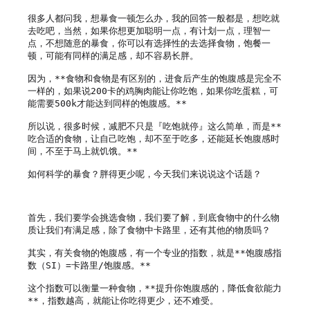
很多人都问我，想暴食一顿怎么办，我的回答一般都是，想吃就
去吃吧，当然，如果你想更加聪明一点，有计划一点，理智一
点，不想随意的暴食，你可以有选择性的去选择食物，饱餐一
顿，可能有同样的满足感，却不容易长胖。

因为，**食物和食物是有区别的，进食后产生的饱腹感是完全不
一样的，如果说200卡的鸡胸肉能让你吃饱，如果你吃蛋糕，可
能需要500k才能达到同样的饱腹感。**

所以说，很多时候，减肥不只是『吃饱就停』这么简单，而是**
吃合适的食物，让自己吃饱，却不至于吃多，还能延长饱腹感时
间，不至于马上就饥饿。**

如何科学的暴食？胖得更少呢，今天我们来说说这个话题？

首先，我们要学会挑选食物，我们要了解，到底食物中的什么物
质让我们有满足感，除了食物中卡路里，还有其他的物质吗？

其实，有关食物的饱腹感，有一个专业的指数，就是**饱腹感指
数（SI）=卡路里/饱腹感。**

这个指数可以衡量一种食物，**提升你饱腹感的，降低食欲能力
**，指数越高，就能让你吃得更少，还不难受。
