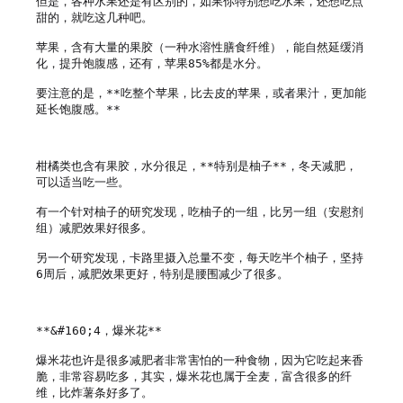
但是，各种水果还是有区别的，如果你特别想吃水果，还想吃点
甜的，就吃这几种吧。

苹果，含有大量的果胶（一种水溶性膳食纤维），能自然延缓消
化，提升饱腹感，还有，苹果85%都是水分。

要注意的是，**吃整个苹果，比去皮的苹果，或者果汁，更加能
延长饱腹感。**

柑橘类也含有果胶，水分很足，**特别是柚子**，冬天减肥，
可以适当吃一些。

有一个针对柚子的研究发现，吃柚子的一组，比另一组（安慰剂
组）减肥效果好很多。

另一个研究发现，卡路里摄入总量不变，每天吃半个柚子，坚持
6周后，减肥效果更好，特别是腰围减少了很多。

**&#160;4，爆米花**

爆米花也许是很多减肥者非常害怕的一种食物，因为它吃起来香
脆，非常容易吃多，其实，爆米花也属于全麦，富含很多的纤
维，比炸薯条好多了。
