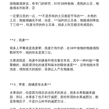
就饱腹感来说，有专门的研究，针对38种食物，煮熟的土豆，饱
腹感名列前茅。②

一定要注意的一点，**不是所有的土豆都是平等的**，水煮的
土豆，饱腹感确实不错，但是，**油炸的土豆条，饱腹感却降低
了三倍**，吃麦当劳的炸土豆条，很多人吃完都没有感觉的。

**2，燕麦**

很多人早餐就是燕麦粥，燕麦片泡牛奶，在38中食物的饱腹感指
数研究中，他的排名是第三位。

主要原因是，燕麦中的膳食纤维含量非常高，其中一种叫做**葡
聚糖的，能延缓消化的速度和碳水的吸收速度**，还有他能水里
泡发，增加很大的面积，容易让人产生饱腹感。

**3，苹果，柑橘类等水果**

水果虽好，但是因为现在农业技术的发达，很多水果都越来越
甜，所以，水果多了也不利于减肥，那些所谓的水果减肥法，都
是靠饿肚子，不是什么科学的减肥方法，
