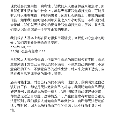
现代社会的复杂性，功利性，让我们人人都变得越来越焦虑，如
果我们要生活在这个社会上，就每天都要和焦虑打交道，可能只
有几种人没有焦虑，神经病患者，远离社会的隐士，虔诚的宗教
信徒，如果我们暂时做不到每天花七八个小时冥想，不和现代社
会接触，我们就无法避免的要每天和焦虑打交道，所以，首先我
们要认识到焦虑是一个非常正常的现象。

我们很多人基本上都在面对很多生活情况，当我们内心焦虑的时
候，我们需要食物来给自己安慰。

**&#160;**

**为什么会有焦虑？**

虽然说人人都会有焦虑，但是产生焦虑的原因却各有不同，焦虑
主要来源于对自己目前状态的不满意，不满意自己的身材，不满
意自己的工作，不满意自己的感情生活，对未来充满了恐惧，自
己在做自己不愿意做的事情，等等。

还有可能来源于对自己行为的不满意，比如说，我明明知道自己
该好好工作，却总是无法激发自己的斗志，我明明知道自己应该
好好看书，却总是无法集中精力，我明明知道自己该好好锻炼，
却总是无法迈开双腿，这种情况下，产生的焦虑有时候自己都无
法意识到，我们很多人都知道自己该做什么，自己却无法行动的
话，有时候，因为无法行动而产生的焦虑，比不行动本身更可
怕。
