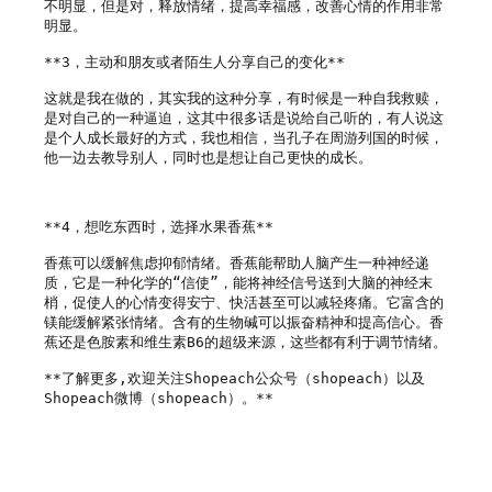
不明显，但是对，释放情绪，提高幸福感，改善心情的作用非常
明显。

**3，主动和朋友或者陌生人分享自己的变化**

这就是我在做的，其实我的这种分享，有时候是一种自我救赎，
是对自己的一种逼迫，这其中很多话是说给自己听的，有人说这
是个人成长最好的方式，我也相信，当孔子在周游列国的时候，
他一边去教导别人，同时也是想让自己更快的成长。

**4，想吃东西时，选择水果香蕉**

香蕉可以缓解焦虑抑郁情绪。香蕉能帮助人脑产生一种神经递
质，它是一种化学的“信使”，能将神经信号送到大脑的神经末
梢，促使人的心情变得安宁、快活甚至可以减轻疼痛。它富含的
镁能缓解紧张情绪。含有的生物碱可以振奋精神和提高信心。香
蕉还是色胺素和维生素B6的超级来源，这些都有利于调节情绪。

**了解更多,欢迎关注Shopeach公众号（shopeach）以及
Shopeach微博（shopeach）。**
