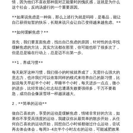
情，因为他们不喜欢那种面对正能量时的愧疚感，这就是为什么
这个社会，反鸡汤盛行的一个重要原因。

**如果说焦虑是一种病，那么上述行为就是吗啡，是毒品，能让
自己获得短暂的快乐，长期来说只会让自己变得越来越焦虑。**

**如何缓解焦虑？**

首先，我们要直面焦虑，找出自己焦虑的原因，针对性的去寻找
缓解焦虑的方法，其实方法都在那里，你可能也听了很多次了，
但是总是输在行动上，总是迈不出第一步。

**1，养成习惯**

每天刷牙这种习惯，我们很小的时候就养成了，无需什么强大的
意志力，也许我们可以依靠同样的模式来培养自己的新习惯，比
如说每天早起半个小时，早睡半个小时，每天进步一点点，微小
的进步，比经常雄心壮志却总遭遇失败要强得多，千万不要着
急，成功自会像滚雪球一样越滚越大。

2，**简单的运动**

做自己喜欢的，享受的运动是缓解焦虑，情绪非常好的方法，如
果你不享受高强度的运动，我建议你从最简单的散步开始，从任
何自己喜欢的运动开始，回想自己小时候都做过什么运动，尝试
再去体会体会，每周3-4次半个小时左右的运动，可能减肥效果