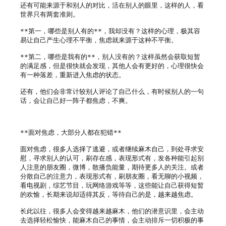
还有可能来源于和别人的对比，活在别人的眼里，这样的人，看
世界只有两套准则。

**第一，哪些是别人有的**，我却没有？这样的心理，极其容
易让自己产生心理不平衡，焦虑就来源于这种不平衡。

**第二，哪些是我有的**，别人没有的？这样虽然会获取短暂
的满足感，但是很快就会发现，其他人会有更好的，心理很快会
有一种落差，重新进入焦虑的状态。

还有，他们会非常计较别人评论了自己什么，有时候别人的一句
话，会让自己好一阵子都焦虑，不爽。

**面对焦虑，大部分人都在犯错**

面对焦虑，很多人选择了逃避，或者继续麻木自己，到处寻求安
慰，寻求别人的认可，刷存在感，表现形式有，发各种能引起别
人注意的朋友圈，微博，散播负能量，期待更多人的关注。或者
分散自己的注意力，表现形式有，刷朋友圈，看无聊的小视频，
看电视剧，综艺节目，玩网络游戏等等，这些能让自己获得短暂
的欢愉，长期来说却适得其反，等待自己的是，越来越焦虑。

长此以往，很多人会变得越来越麻木，他们的潜意识里，会主动
去选择轻松愉快，能麻木自己的事情，会主动排斥一切积极的事