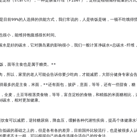
粉（starch），一种是膳食纤维（Fiber），淀粉是植物储存能量的方式
是目前99%的人选择的供能方式，我们常说的，人是铁饭是钢，一顿不吃饿得
也很小，能维持饱腹感很长时间。

碳水是好的碳水，它对胰岛素的影响很小，我们一般计算净碳水=总碳水-纤维，
，面等主食也是属于糖类。**

肉，所以，家里的老人可能会告诉你要少吃肉，才能减肥，大部分健身专家会告
得最多的是主食，米面，**还有面包，披萨，意面，等等，还有一些甜食，糖，
粗粮，全麦，土豆等根茎类食物，等等，富含淀粉的食物，和精炼的米面糖相比
碳水，相对更加健康。

饮食可以减肥，逆转糖尿病，降血压，缓解各种代谢性疾病，提高个体健康水平
在低碳的基础之上的，但是各有各的差异，目前国外比较流行，也是被很多人
的要求不太一样，可以根据自己的条件选择合适自己的饮食法。
