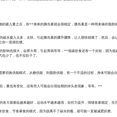
物的摄入量之后，你**身体的胰岛素就会很稳定，胰岛素是一种用来储存脂肪
炼的碳水摄入太多，太快，引起胰岛素的骤升骤降，让人很快就饿了，然后，会
你一直很饥饿。

胃的影响也很大，会撑大胃，引起胃病等等，**低碳饮食还有一个好处，因为
也少了，也不拉肚子了。

需要切换供能模式，从糖供能，到脂肪供能，有一个不适的过程，身体可能会
后，量也有变化，还有些人可能会出现短期的掉头发现象，等等。**

的各方面都会越来越好，运动水平越来越强，自控力提升，情绪各家稳定，生理期
水饮食，节食暴食的模式，因为脱离不了碳水的瘾，就可能一直被减肥折磨。
