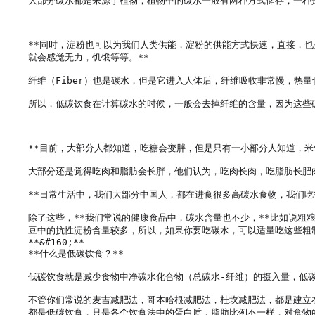
大部分碳水都是来源于植物，植物中的碳水一般有两种方式储存，一种是淀
**同时，淀粉也可以为我们人类供能，淀粉的供能方式快速，直接，也
就会感觉无力，饥饿等等。**

纤维（Fiber）也是碳水，但是它进入人体后，纤维吸收非常慢，热量
所以，低碳饮食在计算碳水的时候，一般会去掉纤维的含量，因为这些
**目前，大部分人都知道，吃糖会变胖，但是只有一小部分人知道，米饭
大部分还是觉得吃肉和脂肪会长胖，他们认为，吃肉长肉，吃脂肪长肥
**日常生活中，我们大部分中国人，都在进食很多高碳水食物，我们吃
除了这些，**我们常说的健康食品中，碳水含量也不少，**比如说
豆中的抗性淀粉含量较多，所以，如果你要吃碳水，可以适量吃这些粗制
**&#160;**

**什么是低碳饮食？**

低碳饮食就是减少食物中净碳水化合物（总碳水-纤维）的摄入量，低碳
不管你们常说的麦吉减肥法，哥本哈根减肥法，杜坎减肥法，都是建立
都是低碳饮食，只是各个饮食法中的蛋白质，脂肪比例不一样，对食物