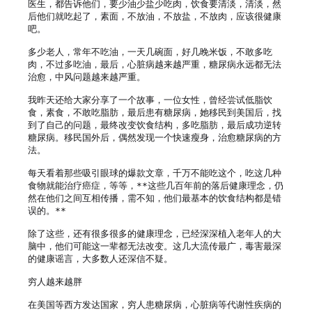
医生，都告诉他们，要少油少盐少吃肉，饮食要清淡，清淡，然
后他们就吃起了，素面，不放油，不放盐，不放肉，应该很健康
吧。

多少老人，常年不吃油，一天几碗面，好几晚米饭，不敢多吃
肉，不过多吃油，最后，心脏病越来越严重，糖尿病永远都无法
治愈，中风问题越来越严重。

我昨天还给大家分享了一个故事，一位女性，曾经尝试低脂饮
食，素食，不敢吃脂肪，最后患有糖尿病，她移民到美国后，找
到了自己的问题，最终改变饮食结构，多吃脂肪，最后成功逆转
糖尿病。移民国外后，偶然发现一个快速瘦身，治愈糖尿病的方
法。

每天看着那些吸引眼球的爆款文章，千万不能吃这个，吃这几种
食物就能治疗癌症，等等，**这些几百年前的落后健康理念，仍
然在他们之间互相传播，需不知，他们最基本的饮食结构都是错
误的。**

除了这些，还有很多很多的健康理念，已经深深植入老年人的大
脑中，他们可能这一辈都无法改变。这几大流传最广，毒害最深
的健康谣言，大多数人还深信不疑。

穷人越来越胖

在美国等西方发达国家，穷人患糖尿病，心脏病等代谢性疾病的